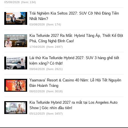
05/08/2026
(Xem: 134)
Trải Nghiệm Kia Seltos 2027: SUV Cỡ Nhỏ Đáng Tiền
Nhất Năm?
03/08/2026
(Xem: 174)
Kia Telluride 2027 Ra Mắt: Hybrid Tăng Áp, Thiết Kế Đột
Phá, Công Nghệ Đỉnh Cao!
17/04/2026
(Xem: 2497)
Lái thử Kia Telluride Hybrid 2027: SUV 3 hàng ghế tiết
kiệm xăng? Có thật!
09/04/2026
(Xem: 2621)
Yaamava’ Resort & Casino 40 Năm: Lễ Hội Tết Nguyên
Đán Hoành Tráng
06/02/2026
(Xem: 3016)
Kia Telluride Hybrid 2027 ra mắt tại Los Angeles Auto
Show | Góc nhìn đầu tiên!
05/12/2025
(Xem: 3457)