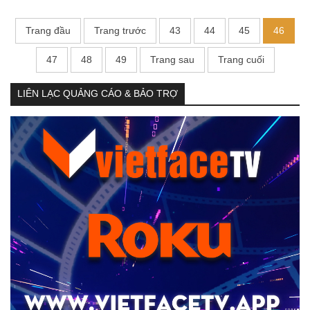
Trang đầu
Trang trước
43
44
45
46
47
48
49
Trang sau
Trang cuối
LIÊN LẠC QUẢNG CÁO & BẢO TRỢ