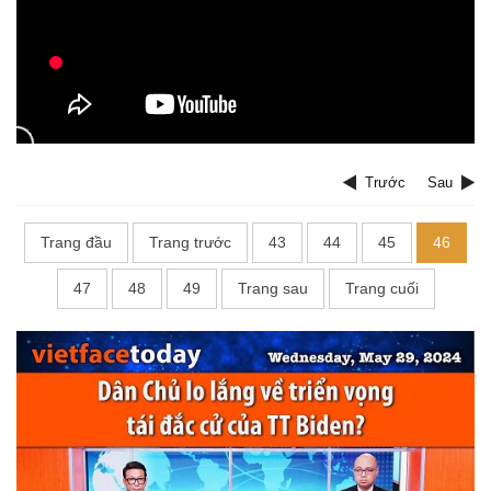
Trước
Sau
Trang đầu
Trang trước
43
44
45
46
47
48
49
Trang sau
Trang cuối