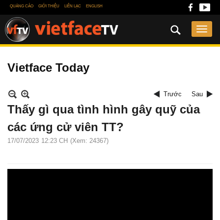
QUẢNG CÁO
GIỚI THIỆU
LIÊN LẠC
ENGLISH
Vietface Today
Trước
Sau
Thấy gì qua tình hình gây quỹ của
các ứng cử viên TT?
17/07/2023
12:23 CH
(Xem: 24367)