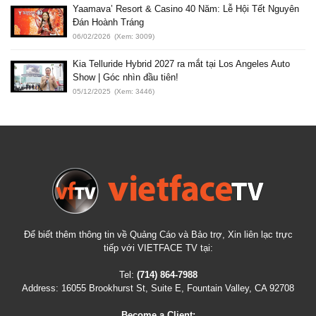
Yaamava’ Resort & Casino 40 Năm: Lễ Hội Tết Nguyên
Đán Hoành Tráng
06/02/2026
(Xem: 3009)
Kia Telluride Hybrid 2027 ra mắt tại Los Angeles Auto
Show | Góc nhìn đầu tiên!
05/12/2025
(Xem: 3446)
Để biết thêm thông tin về Quảng Cáo và Bảo trợ, Xin liên lạc trực
tiếp với VIETFACE TV tại:
Tel:
(714) 864-7988
Address:
16055 Brookhurst St, Suite E, Fountain Valley, CA 92708
Become a Client: