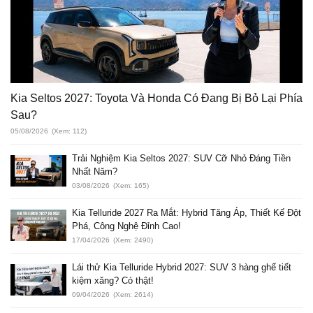
Kia Seltos 2027: Toyota Và Honda Có Đang Bị Bỏ Lại Phía
Sau?
05/08/2026
(Xem: 112)
Trải Nghiệm Kia Seltos 2027: SUV Cỡ Nhỏ Đáng Tiền
Nhất Năm?
03/08/2026
(Xem: 165)
Kia Telluride 2027 Ra Mắt: Hybrid Tăng Áp, Thiết Kế Đột
Phá, Công Nghệ Đỉnh Cao!
17/04/2026
(Xem: 2490)
Lái thử Kia Telluride Hybrid 2027: SUV 3 hàng ghế tiết
kiệm xăng? Có thật!
09/04/2026
(Xem: 2614)