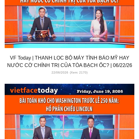
VF Today | THANH LỌC BỘ MÁY TÌNH BÁO MỸ HAY
NƯỚC CỜ CHÍNH TRỊ CỦA TÒA BẠCH ỐC? | 06/22/26
22/06/2026
(Xem: 2170)