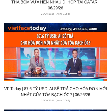
THẢ BOM VỪA HẸN NHAU ĐI HỌP TẠI QATAR |
06/29/26
29/06/2026
(Xem: 1956)
VF Today | 87,6 TỶ USD: AI SẼ TRẢ CHO HÓA ĐƠN MỚI
NHẤT CỦA TÒA BẠCH ỐC? | 06/26/26
26/06/2026
(Xem: 2064)