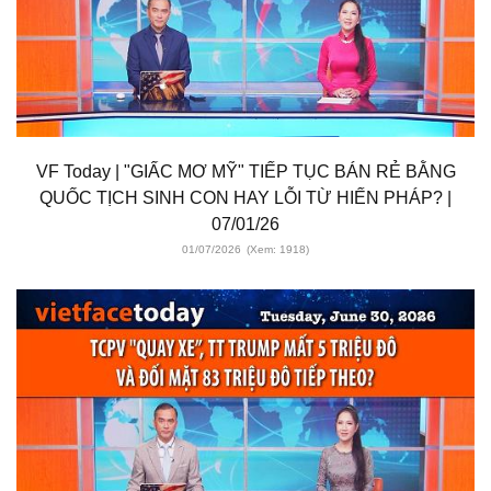
VF Today | "GIẤC MƠ MỸ" TIẾP TỤC BÁN RẺ BẰNG
QUỐC TỊCH SINH CON HAY LỖI TỪ HIẾN PHÁP? |
07/01/26
01/07/2026
(Xem: 1918)