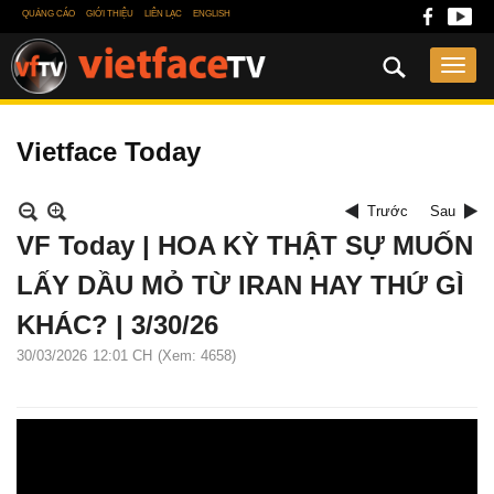
QUẢNG CÁO
GIỚI THIỆU
LIÊN LẠC
ENGLISH
Vietface Today
Trước
Sau
VF Today | HOA KỲ THẬT SỰ MUỐN
LẤY DẦU MỎ TỪ IRAN HAY THỨ GÌ
KHÁC? | 3/30/26
30/03/2026
12:01 CH
(Xem: 4658)