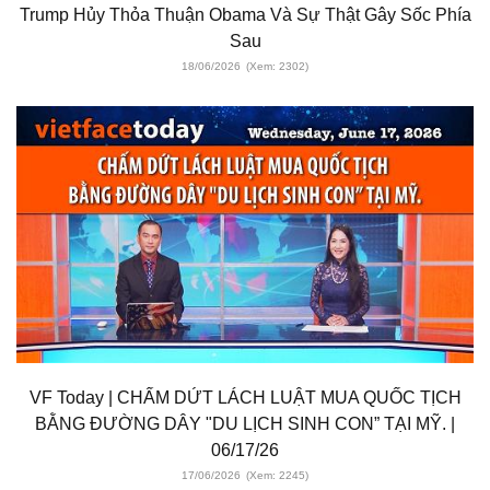
Trump Hủy Thỏa Thuận Obama Và Sự Thật Gây Sốc Phía
Sau
18/06/2026
(Xem: 2302)
VF Today | CHẤM DỨT LÁCH LUẬT MUA QUỐC TỊCH
BẰNG ĐƯỜNG DÂY "DU LỊCH SINH CON” TẠI MỸ. |
06/17/26
17/06/2026
(Xem: 2245)