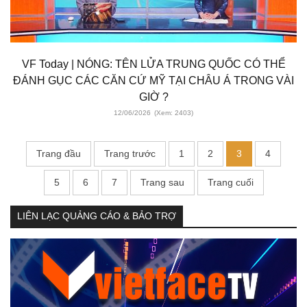
VF Today | NÓNG: TÊN LỬA TRUNG QUỐC CÓ THỂ
ĐÁNH GỤC CÁC CĂN CỨ MỸ TẠI CHÂU Á TRONG VÀI
GIỜ ?
12/06/2026
(Xem: 2403)
Trang đầu
Trang trước
1
2
3
4
5
6
7
Trang sau
Trang cuối
LIÊN LẠC QUẢNG CÁO & BẢO TRỢ