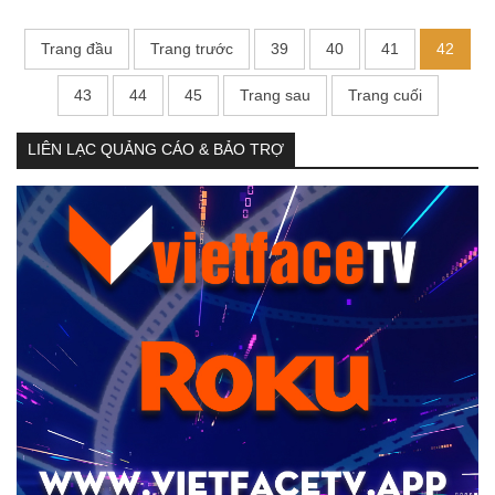
Trang đầu
Trang trước
39
40
41
42
43
44
45
Trang sau
Trang cuối
LIÊN LẠC QUẢNG CÁO & BẢO TRỢ