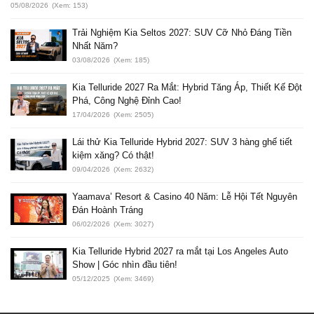
05/08/2026
(Xem: 153)
Trải Nghiệm Kia Seltos 2027: SUV Cỡ Nhỏ Đáng Tiền
Nhất Năm?
03/08/2026
(Xem: 185)
Kia Telluride 2027 Ra Mắt: Hybrid Tăng Áp, Thiết Kế Đột
Phá, Công Nghệ Đỉnh Cao!
17/04/2026
(Xem: 2505)
Lái thử Kia Telluride Hybrid 2027: SUV 3 hàng ghế tiết
kiệm xăng? Có thật!
09/04/2026
(Xem: 2632)
Yaamava’ Resort & Casino 40 Năm: Lễ Hội Tết Nguyên
Đán Hoành Tráng
06/02/2026
(Xem: 3027)
Kia Telluride Hybrid 2027 ra mắt tại Los Angeles Auto
Show | Góc nhìn đầu tiên!
05/12/2025
(Xem: 3469)