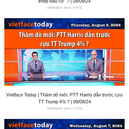
thiệp bầu cử "? | 08/09/24
09/08/2024
(Xem: 17874)
Vietface Today | Thăm dò mới: PTT Harris dẫn trước cựu
TT Trump 4% ? | 08/08/24
08/08/2024
(Xem: 17716)