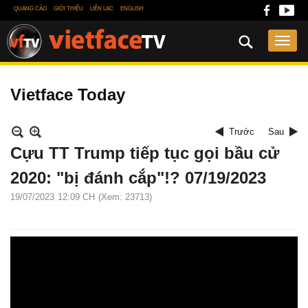
QUẢNG CÁO
GIỚI THIỆU
LIÊN LẠC
ENGLISH
Vietface Today
Trước
Sau
Cựu TT Trump tiếp tục gọi bầu cử
2020: "bị đánh cắp"!? 07/19/2023
19/07/2023
12:09 CH
(Xem: 23713)