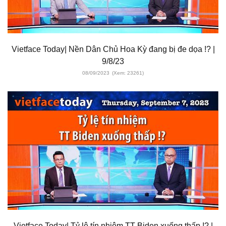
Vietface Today| Nền Dân Chủ Hoa Kỳ đang bị đe dọa !? |
9/8/23
08/09/2023
(Xem: 23261)
Vietface Today| Tỷ lệ tín nhiệm TT Biden xuống thấp !? |