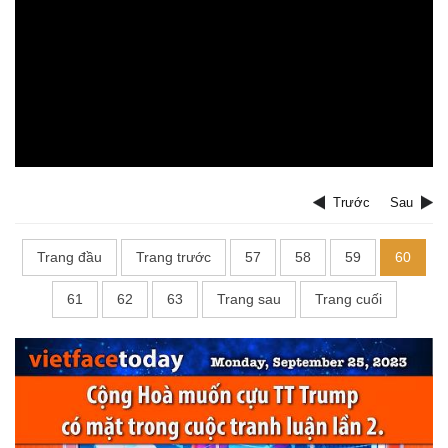
Trước
Sau
Trang đầu
Trang trước
57
58
59
60
61
62
63
Trang sau
Trang cuối