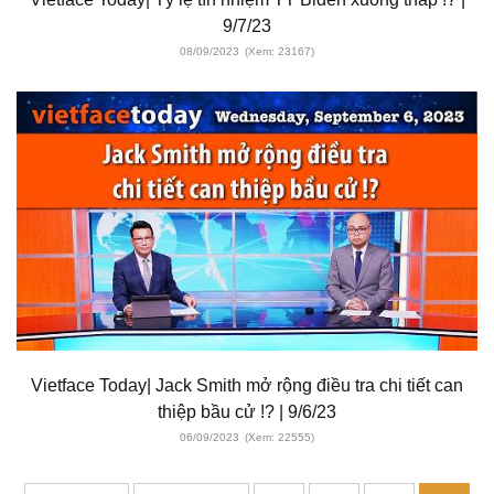
9/7/23
08/09/2023
(Xem: 23167)
Vietface Today| Jack Smith mở rộng điều tra chi tiết can
thiệp bầu cử !? | 9/6/23
06/09/2023
(Xem: 22555)