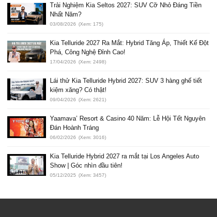
Trải Nghiệm Kia Seltos 2027: SUV Cỡ Nhỏ Đáng Tiền
Nhất Năm?
03/08/2026
(Xem: 175)
Kia Telluride 2027 Ra Mắt: Hybrid Tăng Áp, Thiết Kế Đột
Phá, Công Nghệ Đỉnh Cao!
17/04/2026
(Xem: 2498)
Lái thử Kia Telluride Hybrid 2027: SUV 3 hàng ghế tiết
kiệm xăng? Có thật!
09/04/2026
(Xem: 2621)
Yaamava’ Resort & Casino 40 Năm: Lễ Hội Tết Nguyên
Đán Hoành Tráng
06/02/2026
(Xem: 3016)
Kia Telluride Hybrid 2027 ra mắt tại Los Angeles Auto
Show | Góc nhìn đầu tiên!
05/12/2025
(Xem: 3457)