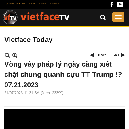
QUẢNG CÁO
GIỚI THIỆU
LIÊN LẠC
ENGLISH
Vietface Today
Trước
Sau
Vòng vây pháp lý ngày càng xiết
chặt chung quanh cựu TT Trump !?
07.21.2023
21/07/2023
11:31 SA
(Xem: 23399)