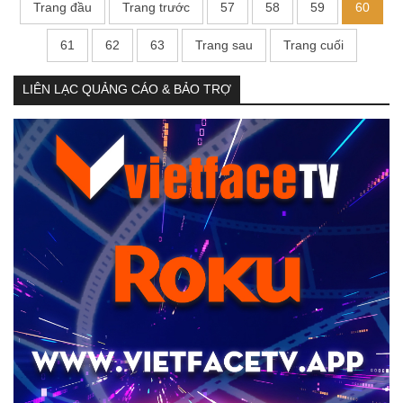
Trang đầu
Trang trước
57
58
59
60
61
62
63
Trang sau
Trang cuối
LIÊN LẠC QUẢNG CÁO & BẢO TRỢ