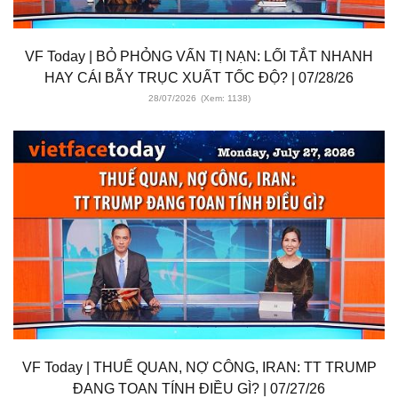
VF Today | BỎ PHỎNG VẤN TỊ NẠN: LỐI TẮT NHANH
HAY CÁI BẪY TRỤC XUẤT TỐC ĐỘ? | 07/28/26
28/07/2026
(Xem: 1138)
VF Today | THUẾ QUAN, NỢ CÔNG, IRAN: TT TRUMP
ĐANG TOAN TÍNH ĐIỀU GÌ? | 07/27/26