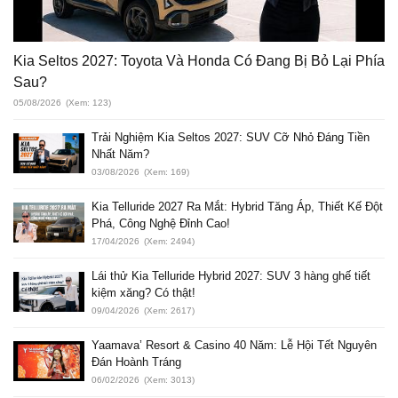
Kia Seltos 2027: Toyota Và Honda Có Đang Bị Bỏ Lại Phía
Sau?
05/08/2026
(Xem: 123)
Trải Nghiệm Kia Seltos 2027: SUV Cỡ Nhỏ Đáng Tiền
Nhất Năm?
03/08/2026
(Xem: 169)
Kia Telluride 2027 Ra Mắt: Hybrid Tăng Áp, Thiết Kế Đột
Phá, Công Nghệ Đỉnh Cao!
17/04/2026
(Xem: 2494)
Lái thử Kia Telluride Hybrid 2027: SUV 3 hàng ghế tiết
kiệm xăng? Có thật!
09/04/2026
(Xem: 2617)
Yaamava’ Resort & Casino 40 Năm: Lễ Hội Tết Nguyên
Đán Hoành Tráng
06/02/2026
(Xem: 3013)