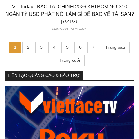
VF Today | BÃO TÀI CHÍNH 2026 KHI BOM NỢ 310
NGÀN TỶ USD PHÁT NỔ, LÀM GÌ ĐỂ BẢO VỆ TÀI SẢN?
|7/21/26
21/07/2026
(Xem: 1304)
1
2
3
4
5
6
7
Trang sau
Trang cuối
LIÊN LẠC QUẢNG CÁO & BẢO TRỢ