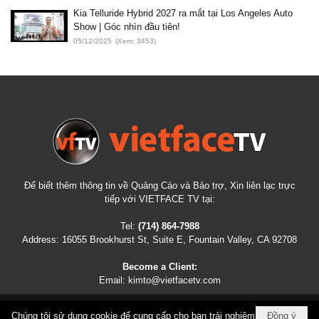
Kia Telluride Hybrid 2027 ra mắt tại Los Angeles Auto
Show | Góc nhìn đầu tiên!
05/12/2025
(Xem: 3453)
Để biết thêm thông tin về Quảng Cáo và Bảo trợ, Xin liên lạc trực
tiếp với VIETFACE TV tại:
Tel:
(714) 864-7988
Address:
16055 Brookhurst St, Suite E, Fountain Valley, CA 92708
Become a Client:
Email:
kimto@vietfacetv.com
Chúng tôi sử dụng cookie để cung cấp cho bạn trải nghiệm
Đồng ý
COPYRIGHT © 2026
VIETFACETV.COM
ALL RIGHTS RESERVED