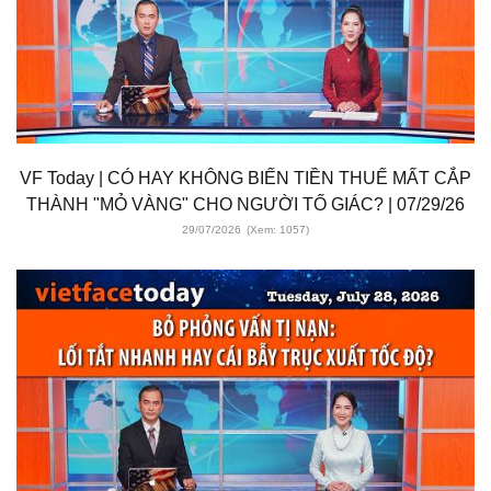
VF Today | CÓ HAY KHÔNG BIẾN TIỀN THUẾ MẤT CẮP
THÀNH "MỎ VÀNG" CHO NGƯỜI TỐ GIÁC? | 07/29/26
29/07/2026
(Xem: 1057)