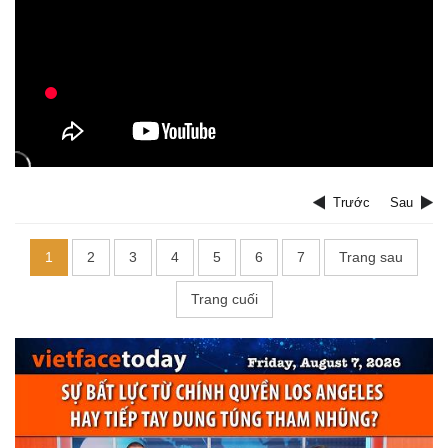
Trước
Sau
1
2
3
4
5
6
7
Trang sau
Trang cuối