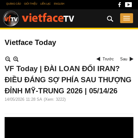
QUẢNG CÁO
GIỚI THIỆU
LIÊN LẠC
ENGLISH
Vietface Today
Trước
Sau
VF Today | ĐÀI LOAN ĐỔI IRAN?
ĐIỀU ĐÁNG SỢ PHÍA SAU THƯỢNG
ĐỈNH MỸ-TRUNG 2026 | 05/14/26
14/05/2026
11:28 SA
(Xem: 3222)