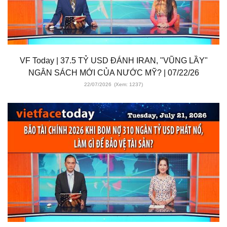
VF Today | 37.5 TỶ USD ĐÁNH IRAN, "VŨNG LẦY"
NGÂN SÁCH MỚI CỦA NƯỚC MỸ? | 07/22/26
22/07/2026
(Xem: 1237)