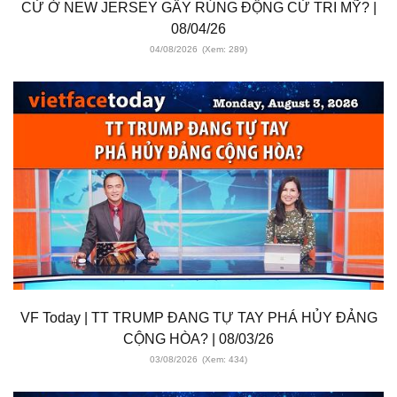
CỬ Ở NEW JERSEY GÂY RÚNG ĐỘNG CỬ TRI MỸ? |
08/04/26
04/08/2026
(Xem: 289)
VF Today | TT TRUMP ĐANG TỰ TAY PHÁ HỦY ĐẢNG
CỘNG HÒA? | 08/03/26
03/08/2026
(Xem: 434)