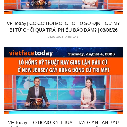
VF Today | CÓ CƠ HỘI MỚI CHO HỒ SƠ ĐỊNH CƯ MỸ
BỊ TỪ CHỐI QUA TRÁI PHIẾU BẢO ĐẢM? | 08/06/26
06/08/2026
(Xem: 141)
VF Today | LỖ HỔNG KỸ THUẬT HAY GIAN LẬN BẦU