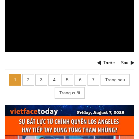
Trước
Sau
1
2
3
4
5
6
7
Trang sau
Trang cuối