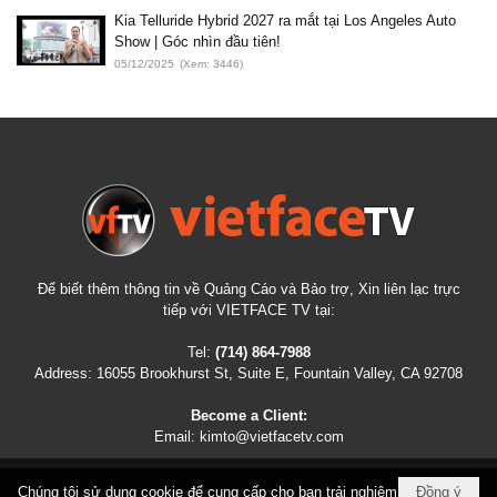
Kia Telluride Hybrid 2027 ra mắt tại Los Angeles Auto
Show | Góc nhìn đầu tiên!
05/12/2025
(Xem: 3446)
Để biết thêm thông tin về Quảng Cáo và Bảo trợ, Xin liên lạc trực
tiếp với VIETFACE TV tại:
Tel:
(714) 864-7988
Address:
16055 Brookhurst St, Suite E, Fountain Valley, CA 92708
Become a Client:
Email:
kimto@vietfacetv.com
Chúng tôi sử dụng cookie để cung cấp cho bạn trải nghiệm
Đồng ý
COPYRIGHT © 2026
VIETFACETV.COM
ALL RIGHTS RESERVED