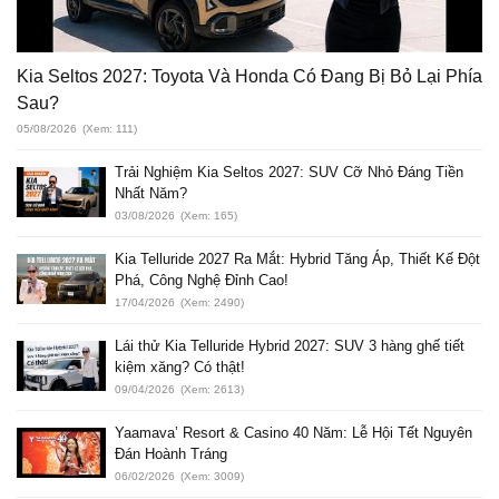
Kia Seltos 2027: Toyota Và Honda Có Đang Bị Bỏ Lại Phía
Sau?
05/08/2026
(Xem: 111)
Trải Nghiệm Kia Seltos 2027: SUV Cỡ Nhỏ Đáng Tiền
Nhất Năm?
03/08/2026
(Xem: 165)
Kia Telluride 2027 Ra Mắt: Hybrid Tăng Áp, Thiết Kế Đột
Phá, Công Nghệ Đỉnh Cao!
17/04/2026
(Xem: 2490)
Lái thử Kia Telluride Hybrid 2027: SUV 3 hàng ghế tiết
kiệm xăng? Có thật!
09/04/2026
(Xem: 2613)
Yaamava’ Resort & Casino 40 Năm: Lễ Hội Tết Nguyên
Đán Hoành Tráng
06/02/2026
(Xem: 3009)