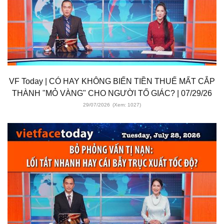
VF Today | CÓ HAY KHÔNG BIẾN TIỀN THUẾ MẤT CẮP
THÀNH "MỎ VÀNG" CHO NGƯỜI TỐ GIÁC? | 07/29/26
29/07/2026
(Xem: 1027)