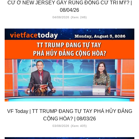
CỬ Ở NEW JERSEY GÂY RÚNG ĐỘNG CỬ TRI MỸ? |
08/04/26
04/08/2026
(Xem: 246)
VF Today | TT TRUMP ĐANG TỰ TAY PHÁ HỦY ĐẢNG
CỘNG HÒA? | 08/03/26
03/08/2026
(Xem: 405)