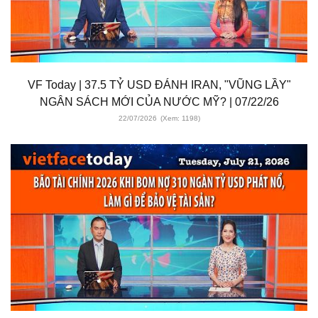
VF Today | 37.5 TỶ USD ĐÁNH IRAN, "VŨNG LẦY"
NGÂN SÁCH MỚI CỦA NƯỚC MỸ? | 07/22/26
22/07/2026
(Xem: 1198)