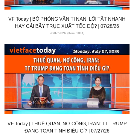
VF Today | BỎ PHỎNG VẤN TỊ NẠN: LỐI TẮT NHANH
HAY CÁI BẪY TRỤC XUẤT TỐC ĐỘ? | 07/28/26
28/07/2026
(Xem: 1084)
VF Today | THUẾ QUAN, NỢ CÔNG, IRAN: TT TRUMP
ĐANG TOAN TÍNH ĐIỀU GÌ? | 07/27/26