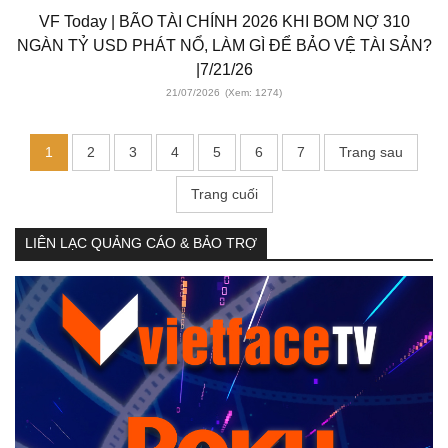
VF Today | BÃO TÀI CHÍNH 2026 KHI BOM NỢ 310
NGÀN TỶ USD PHÁT NỔ, LÀM GÌ ĐỂ BẢO VỆ TÀI SẢN?
|7/21/26
21/07/2026
(Xem: 1274)
1
2
3
4
5
6
7
Trang sau
Trang cuối
LIÊN LẠC QUẢNG CÁO & BẢO TRỢ