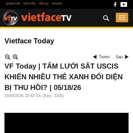
QUẢNG CÁO
GIỚI THIỆU
LIÊN LẠC
ENGLISH
Vietface Today
Trước
Sau
VF Today | TẤM LƯỚI SẮT USCIS
KHIẾN NHIỀU THẺ XANH ĐỐI DIỆN
BỊ THU HỒI? | 05/18/26
18/05/2026
10:42 SA
(Xem: 3345)