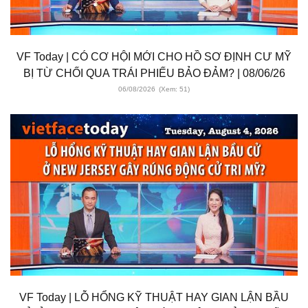
VF Today | CÓ CƠ HỘI MỚI CHO HỒ SƠ ĐỊNH CƯ MỸ
BỊ TỪ CHỐI QUA TRÁI PHIẾU BẢO ĐẢM? | 08/06/26
06/08/2026
(Xem: 51)
VF Today | LỖ HỔNG KỸ THUẬT HAY GIAN LẬN BẦU