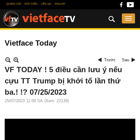
QUẢNG CÁO
GIỚI THIỆU
LIÊN LẠC
ENGLISH
Vietface Today
Trước
Sau
VF TODAY ! 5 điều cần lưu ý nếu
cựu TT Trump bị khởi tố lần thứ
ba.! !? 07/25/2023
25/07/2023
11:00 SA
(Xem: 22139)