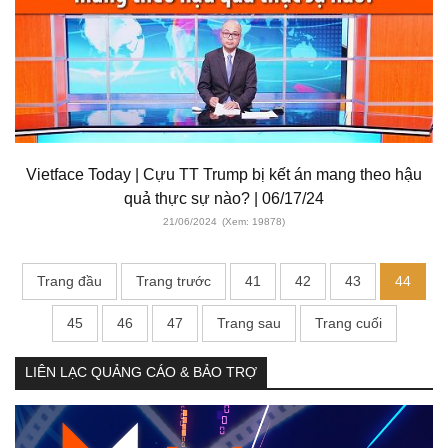
Vietface Today | Cựu TT Trump bị kết án mang theo hậu
quả thực sự nào? | 06/17/24
21/06/2024
(Xem: 19878)
Trang đầu
Trang trước
41
42
43
44
45
46
47
Trang sau
Trang cuối
LIÊN LẠC QUẢNG CÁO & BẢO TRỢ