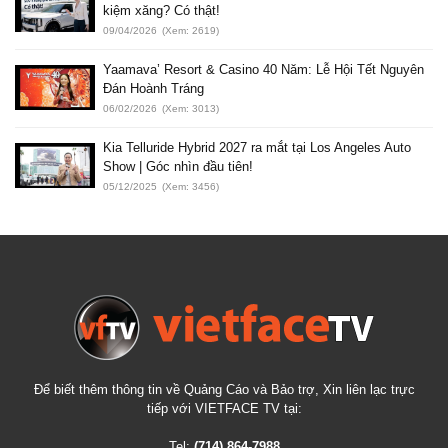
kiệm xăng? Có thật!
09/04/2026
(Xem: 2619)
Yaamava’ Resort & Casino 40 Năm: Lễ Hội Tết Nguyên
Đán Hoành Tráng
06/02/2026
(Xem: 3013)
Kia Telluride Hybrid 2027 ra mắt tại Los Angeles Auto
Show | Góc nhìn đầu tiên!
05/12/2025
(Xem: 3456)
Để biết thêm thông tin về Quảng Cáo và Bảo trợ, Xin liên lạc trực
tiếp với VIETFACE TV tại:
Tel:
(714) 864-7988