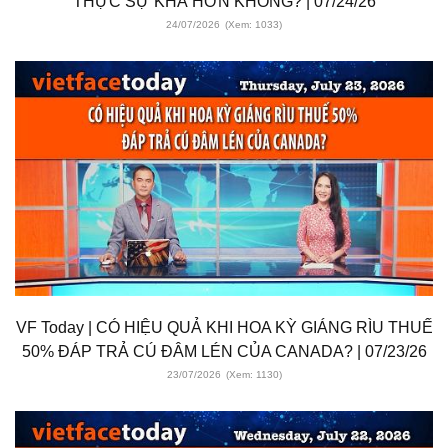
THỰC SỰ KHÁ HƠN KHÔNG? | 07/24/26
24/07/2026
(Xem: 1033)
VF Today | CÓ HIỆU QUẢ KHI HOA KỲ GIÁNG RÌU THUẾ
50% ĐÁP TRẢ CÚ ĐÂM LÉN CỦA CANADA? | 07/23/26
23/07/2026
(Xem: 1130)