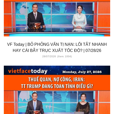
VF Today | BỎ PHỎNG VẤN TỊ NẠN: LỐI TẮT NHANH
HAY CÁI BẪY TRỤC XUẤT TỐC ĐỘ? | 07/28/26
28/07/2026
(Xem: 1004)