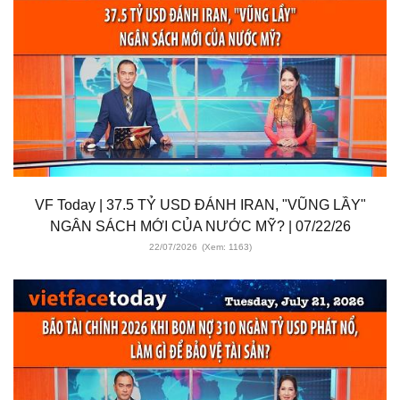
VF Today | 37.5 TỶ USD ĐÁNH IRAN, "VŨNG LẦY"
NGÂN SÁCH MỚI CỦA NƯỚC MỸ? | 07/22/26
22/07/2026
(Xem: 1163)