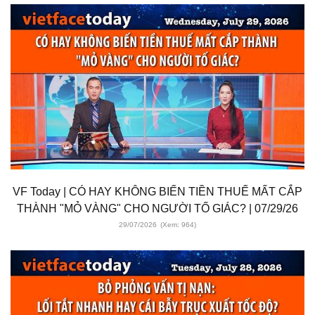
VF Today | CÓ HAY KHÔNG BIẾN TIỀN THUẾ MẤT CẮP
THÀNH "MỎ VÀNG" CHO NGƯỜI TỐ GIÁC? | 07/29/26
29/07/2026
(Xem: 964)