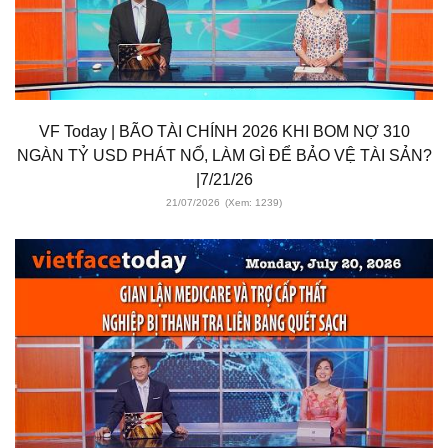
VF Today | BÃO TÀI CHÍNH 2026 KHI BOM NỢ 310
NGÀN TỶ USD PHÁT NỔ, LÀM GÌ ĐỂ BẢO VỆ TÀI SẢN?
|7/21/26
21/07/2026
(Xem: 1239)