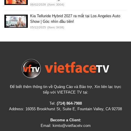
06/02/2026
(Xem: 3004)
Kia Telluride Hybrid 2027 ra mắt tại Los Angeles Auto
Show | Góc nhìn đầu tiên!
05/12/2025
(Xem: 3438)
Để biết thêm thông tin về Quảng Cáo và Bảo trợ, Xin liên lạc trực
tiếp với VIETFACE TV tại:
Tel:
(714) 864-7988
Address:
16055 Brookhurst St, Suite E, Fountain Valley, CA 92708
Become a Client:
Email:
kimto@vietfacetv.com