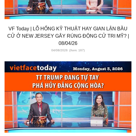
VF Today | LỖ HỔNG KỸ THUẬT HAY GIAN LẬN BẦU
CỬ Ở NEW JERSEY GÂY RÚNG ĐỘNG CỬ TRI MỸ? |
08/04/26
04/08/2026
(Xem: 167)