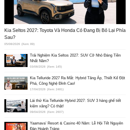
Kia Seltos 2027: Toyota Và Honda Có Đang Bị Bỏ Lại Phía
Sau?
05/08/2026
(Xem: 89)
Trải Nghiệm Kia Seltos 2027: SUV Cỡ Nhỏ Đáng Tiền
Nhất Năm?
03/08/2026
(Xem: 145)
Kia Telluride 2027 Ra Mắt: Hybrid Tăng Áp, Thiết Kế Đột
Phá, Công Nghệ Đỉnh Cao!
17/04/2026
(Xem: 2481)
Lái thử Kia Telluride Hybrid 2027: SUV 3 hàng ghế tiết
kiệm xăng? Có thật!
09/04/2026
(Xem: 2607)
Yaamava’ Resort & Casino 40 Năm: Lễ Hội Tết Nguyên
Đán Hoành Tráng