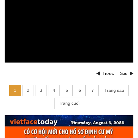
Trước
Sau
1
2
3
4
5
6
7
Trang sau
Trang cuối