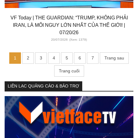
VF Today | THE GUARDIAN: “TRUMP, KHÔNG PHẢI
IRAN, LÀ MỐI NGUY LỚN NHẤT CỦA THẾ GIỚI! |
07/20/26
20/07/2026
(Xem: 1379)
1
2
3
4
5
6
7
Trang sau
Trang cuối
LIÊN LẠC QUẢNG CÁO & BẢO TRỢ