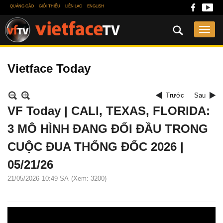
QUẢNG CÁO
GIỚI THIỆU
LIÊN LẠC
ENGLISH
Vietface Today
Trước
Sau
VF Today | CALI, TEXAS, FLORIDA:
3 MÔ HÌNH ĐANG ĐỐI ĐẦU TRONG
CUỘC ĐUA THỐNG ĐỐC 2026 |
05/21/26
21/05/2026
10:49 SA
(Xem: 3200)