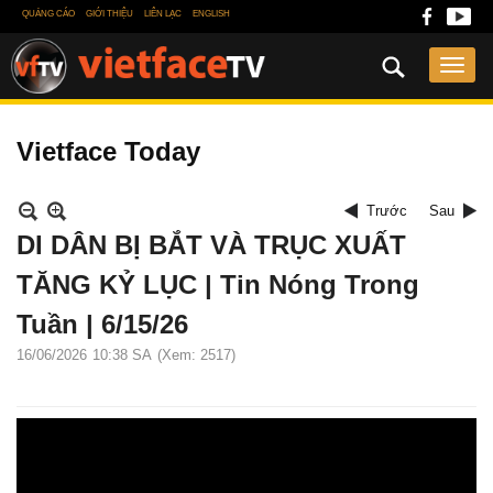
QUẢNG CÁO
GIỚI THIỆU
LIÊN LẠC
ENGLISH
Vietface Today
Trước
Sau
DI DÂN BỊ BẮT VÀ TRỤC XUẤT
TĂNG KỶ LỤC | Tin Nóng Trong
Tuần | 6/15/26
16/06/2026
10:38 SA
(Xem: 2517)