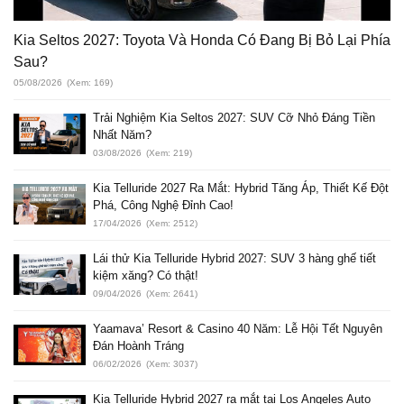
Kia Seltos 2027: Toyota Và Honda Có Đang Bị Bỏ Lại Phía
Sau?
05/08/2026
(Xem: 169)
Trải Nghiệm Kia Seltos 2027: SUV Cỡ Nhỏ Đáng Tiền
Nhất Năm?
03/08/2026
(Xem: 219)
Kia Telluride 2027 Ra Mắt: Hybrid Tăng Áp, Thiết Kế Đột
Phá, Công Nghệ Đỉnh Cao!
17/04/2026
(Xem: 2512)
Lái thử Kia Telluride Hybrid 2027: SUV 3 hàng ghế tiết
kiệm xăng? Có thật!
09/04/2026
(Xem: 2641)
Yaamava’ Resort & Casino 40 Năm: Lễ Hội Tết Nguyên
Đán Hoành Tráng
06/02/2026
(Xem: 3037)
Kia Telluride Hybrid 2027 ra mắt tại Los Angeles Auto