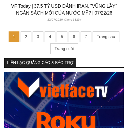
VF Today | 37.5 TỶ USD ĐÁNH IRAN, "VŨNG LẦY"
NGÂN SÁCH MỚI CỦA NƯỚC MỸ? | 07/22/26
22/07/2026
(Xem: 1325)
1
2
3
4
5
6
7
Trang sau
Trang cuối
LIÊN LẠC QUẢNG CÁO & BẢO TRỢ