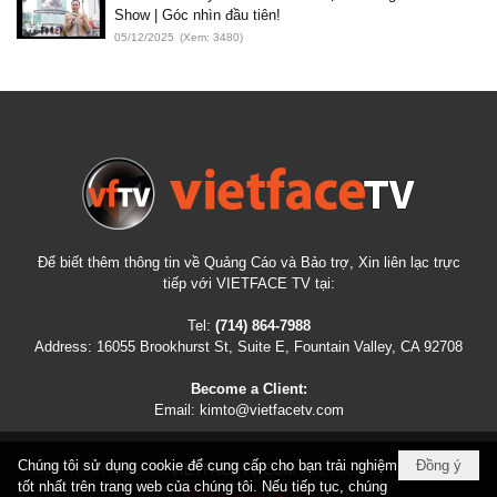
Show | Góc nhìn đầu tiên!
05/12/2025
(Xem: 3480)
Để biết thêm thông tin về Quảng Cáo và Bảo trợ, Xin liên lạc trực
tiếp với VIETFACE TV tại:
Tel:
(714) 864-7988
Address:
16055 Brookhurst St, Suite E, Fountain Valley, CA 92708
Become a Client:
Email:
kimto@vietfacetv.com
Chúng tôi sử dụng cookie để cung cấp cho bạn trải nghiệm
Đồng ý
COPYRIGHT © 2026
VIETFACETV.COM
ALL RIGHTS RESERVED
tốt nhất trên trang web của chúng tôi. Nếu tiếp tục, chúng