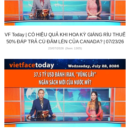
VF Today | CÓ HIỆU QUẢ KHI HOA KỲ GIÁNG RÌU THUẾ
50% ĐÁP TRẢ CÚ ĐÂM LÉN CỦA CANADA? | 07/23/26
23/07/2026
(Xem: 1305)