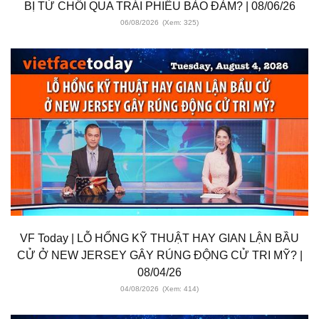
BỊ TỪ CHỐI QUA TRÁI PHIẾU BẢO ĐẢM? | 08/06/26
06/08/2026
(Xem: 325)
VF Today | LỖ HỔNG KỸ THUẬT HAY GIAN LẬN BẦU
CỬ Ở NEW JERSEY GÂY RÚNG ĐỘNG CỬ TRI MỸ? |
08/04/26
04/08/2026
(Xem: 414)