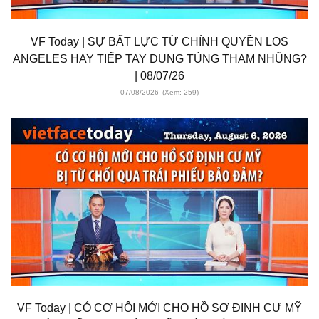
VF Today | SỰ BẤT LỰC TỪ CHÍNH QUYỀN LOS
ANGELES HAY TIẾP TAY DUNG TÚNG THAM NHŨNG?
| 08/07/26
07/08/2026
(Xem: 259)
VF Today | CÓ CƠ HỘI MỚI CHO HỒ SƠ ĐỊNH CƯ MỸ