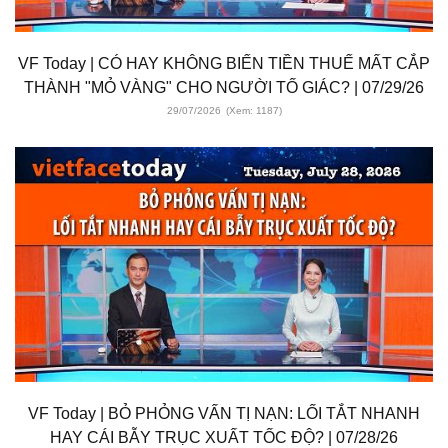
VF Today | CÓ HAY KHÔNG BIẾN TIỀN THUẾ MẤT CẮP
THÀNH "MỎ VÀNG" CHO NGƯỜI TỐ GIÁC? | 07/29/26
29/07/2026
(Xem: 1187)
VF Today | BỎ PHỎNG VẤN TỊ NẠN: LỐI TẮT NHANH
HAY CÁI BẪY TRỤC XUẤT TỐC ĐỘ? | 07/28/26