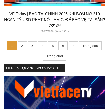
VF Today | BÃO TÀI CHÍNH 2026 KHI BOM NỢ 310
NGÀN TỶ USD PHÁT NỔ, LÀM GÌ ĐỂ BẢO VỆ TÀI SẢN?
|7/21/26
21/07/2026
(Xem: 1361)
1
2
3
4
5
6
7
Trang sau
Trang cuối
LIÊN LẠC QUẢNG CÁO & BẢO TRỢ