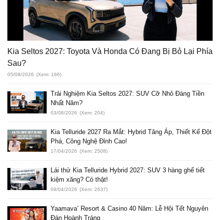
Kia Seltos 2027: Toyota Và Honda Có Đang Bị Bỏ Lại Phía
Sau?
05/08/2026
(Xem: 166)
Trải Nghiệm Kia Seltos 2027: SUV Cỡ Nhỏ Đáng Tiền
Nhất Năm?
03/08/2026
(Xem: 204)
Kia Telluride 2027 Ra Mắt: Hybrid Tăng Áp, Thiết Kế Đột
Phá, Công Nghệ Đỉnh Cao!
17/04/2026
(Xem: 2508)
Lái thử Kia Telluride Hybrid 2027: SUV 3 hàng ghế tiết
kiệm xăng? Có thật!
09/04/2026
(Xem: 2637)
Yaamava’ Resort & Casino 40 Năm: Lễ Hội Tết Nguyên
Đán Hoành Tráng