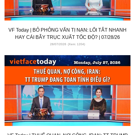
VF Today | BỎ PHỎNG VẤN TỊ NẠN: LỐI TẮT NHANH
HAY CÁI BẪY TRỤC XUẤT TỐC ĐỘ? | 07/28/26
28/07/2026
(Xem: 1204)