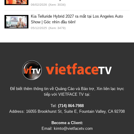
06/02/2026
(Xem: 3034)
Kia Telluride Hybrid 2027 ra mắt tại Los Angeles Auto
Show | Góc nhìn đầu tiên!
05/12/2025
(Xem: 3479)
Để biết thêm thông tin về Quảng Cáo và Bảo trợ, Xin liên lạc trực
tiếp với VIETFACE TV tại:
Tel:
(714) 864-7988
Address:
16055 Brookhurst St, Suite E, Fountain Valley, CA 92708
Become a Client:
Email:
kimto@vietfacetv.com