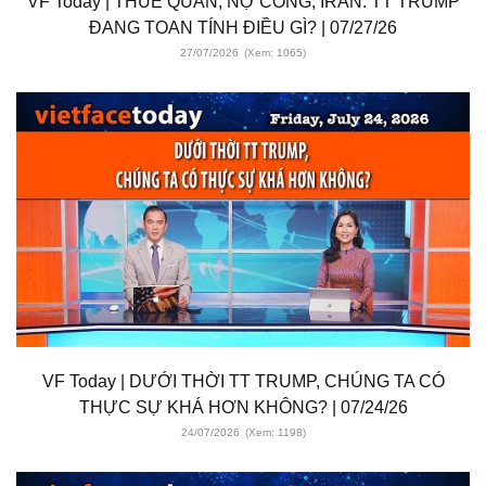
VF Today | THUẾ QUAN, NỢ CÔNG, IRAN: TT TRUMP
ĐANG TOAN TÍNH ĐIỀU GÌ? | 07/27/26
27/07/2026
(Xem: 1065)
VF Today | DƯỚI THỜI TT TRUMP, CHÚNG TA CÓ
THỰC SỰ KHÁ HƠN KHÔNG? | 07/24/26
24/07/2026
(Xem: 1198)