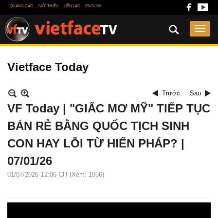
QUẢNG CÁO
GIỚI THIỆU
LIÊN LẠC
ENGLISH
Vietface Today
Trước
Sau
VF Today | "GIẤC MƠ MỸ" TIẾP TỤC
BÁN RẺ BẰNG QUỐC TỊCH SINH
CON HAY LỖI TỪ HIẾN PHÁP? |
07/01/26
01/07/2026
12:06 CH
(Xem: 1956)