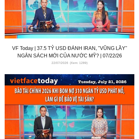
VF Today | 37.5 TỶ USD ĐÁNH IRAN, "VŨNG LẦY"
NGÂN SÁCH MỚI CỦA NƯỚC MỸ? | 07/22/26
22/07/2026
(Xem: 1289)