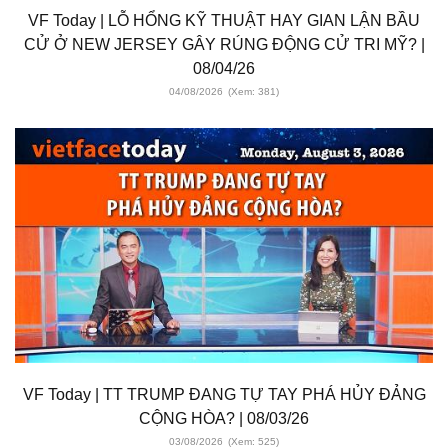
VF Today | LỖ HỔNG KỸ THUẬT HAY GIAN LẬN BẦU
CỬ Ở NEW JERSEY GÂY RÚNG ĐỘNG CỬ TRI MỸ? |
08/04/26
04/08/2026
(Xem: 381)
VF Today | TT TRUMP ĐANG TỰ TAY PHÁ HỦY ĐẢNG
CỘNG HÒA? | 08/03/26
03/08/2026
(Xem: 525)