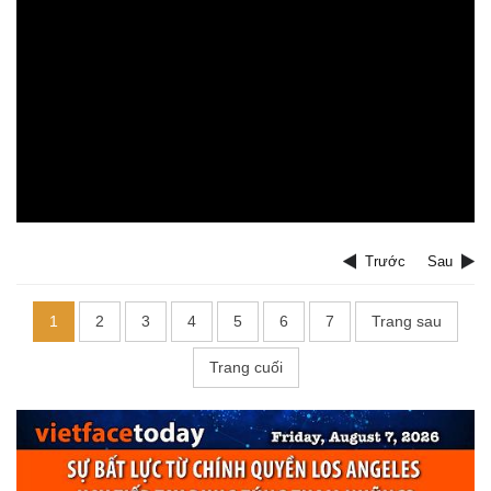
Trước
Sau
1
2
3
4
5
6
7
Trang sau
Trang cuối