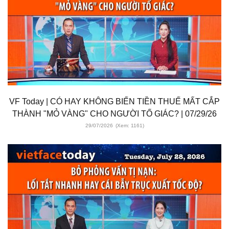
VF Today | CÓ HAY KHÔNG BIẾN TIỀN THUẾ MẤT CẮP
THÀNH "MỎ VÀNG" CHO NGƯỜI TỐ GIÁC? | 07/29/26
29/07/2026
(Xem: 1161)