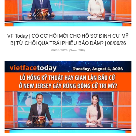
VF Today | CÓ CƠ HỘI MỚI CHO HỒ SƠ ĐỊNH CƯ MỸ
BỊ TỪ CHỐI QUA TRÁI PHIẾU BẢO ĐẢM? | 08/06/26
06/08/2026
(Xem: 289)