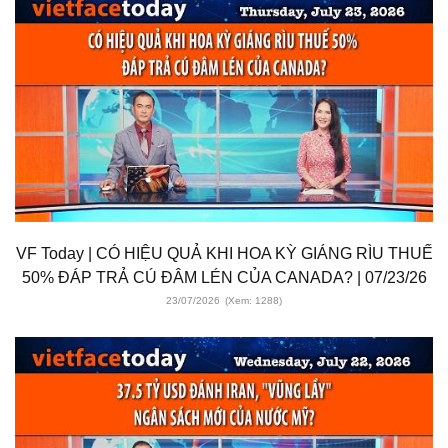
VF Today | CÓ HIỆU QUẢ KHI HOA KỲ GIÁNG RÌU THUẾ
50% ĐÁP TRẢ CÚ ĐÂM LÉN CỦA CANADA? | 07/23/26
23/07/2026
(Xem: 1288)