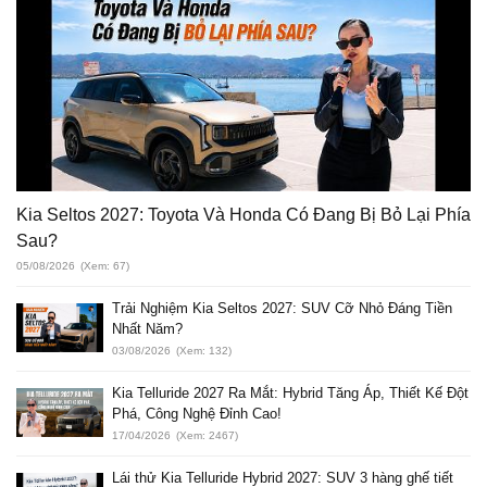
Kia Seltos 2027: Toyota Và Honda Có Đang Bị Bỏ Lại Phía
Sau?
05/08/2026
(Xem: 67)
Trải Nghiệm Kia Seltos 2027: SUV Cỡ Nhỏ Đáng Tiền
Nhất Năm?
03/08/2026
(Xem: 132)
Kia Telluride 2027 Ra Mắt: Hybrid Tăng Áp, Thiết Kế Đột
Phá, Công Nghệ Đỉnh Cao!
17/04/2026
(Xem: 2467)
Lái thử Kia Telluride Hybrid 2027: SUV 3 hàng ghế tiết