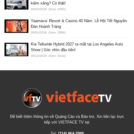
kiệm xăng? Có thật!
09/04/2026
(Xem: 2593)
Yaamava’ Resort & Casino 40 Năm: Lễ Hội Tết Nguyên
Đán Hoành Tráng
06/02/2026
(Xem: 2989)
Kia Telluride Hybrid 2027 ra mắt tại Los Angeles Auto
Show | Góc nhìn đầu tiên!
05/12/2025
(Xem: 3424)
Để biết thêm thông tin về Quảng Cáo và Bảo trợ, Xin liên lạc trực
tiếp với VIETFACE TV tại:
Tel:
(714) 864-7988