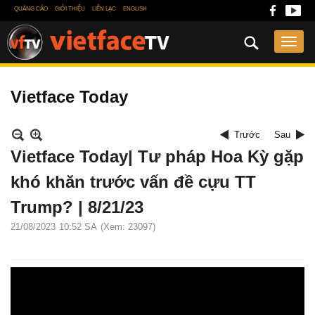
QUẢNG CÁO
GIỚI THIỆU
LIÊN LẠC
ENGLISH
Vietface Today
Trước
Sau
Vietface Today| Tư pháp Hoa Kỳ gặp
khó khăn trước vấn đề cựu TT
Trump? | 8/21/23
21/08/2023
10:52 SA
(Xem: 23097)