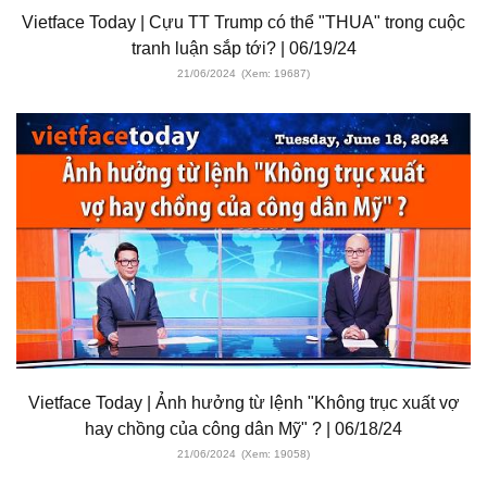
Vietface Today | Cựu TT Trump có thể "THUA" trong cuộc
tranh luận sắp tới? | 06/19/24
21/06/2024
(Xem: 19687)
Vietface Today | Ảnh hưởng từ lệnh "Không trục xuất vợ
hay chồng của công dân Mỹ" ? | 06/18/24
21/06/2024
(Xem: 19058)