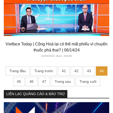
Vietface Today | Cộng Hoà lại có thể mất phiếu vì chuyện
thuốc phá thai? | 06/14/24
21/06/2024
(Xem: 19228)
Trang đầu
Trang trước
41
42
43
44
45
46
47
Trang sau
Trang cuối
LIÊN LẠC QUẢNG CÁO & BẢO TRỢ