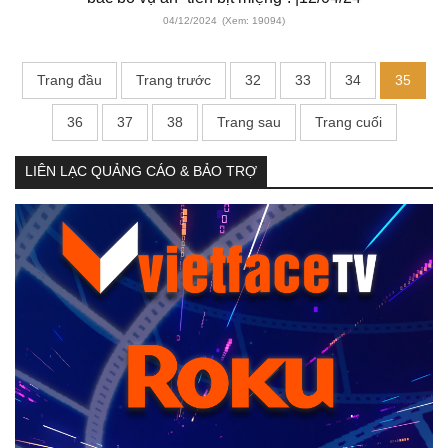
04/12/2024
(Xem: 19094)
Trang đầu
Trang trước
32
33
34
35
36
37
38
Trang sau
Trang cuối
LIÊN LẠC QUẢNG CÁO & BẢO TRỢ