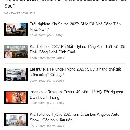
Sau?
05/08/2026
(Xem: 94)
Trải Nghiệm Kia Seltos 2027: SUV Cỡ Nhỏ Đáng Tiền
Nhất Năm?
03/08/2026
(Xem: 149)
Kia Telluride 2027 Ra Mắt: Hybrid Tăng Áp, Thiết Kế Đột
Phá, Công Nghệ Đỉnh Cao!
17/04/2026
(Xem: 2485)
Lái thử Kia Telluride Hybrid 2027: SUV 3 hàng ghế tiết
kiệm xăng? Có thật!
09/04/2026
(Xem: 2609)
Yaamava’ Resort & Casino 40 Năm: Lễ Hội Tết Nguyên
Đán Hoành Tráng
06/02/2026
(Xem: 3006)
Kia Telluride Hybrid 2027 ra mắt tại Los Angeles Auto
Show | Góc nhìn đầu tiên!
05/12/2025
(Xem: 3442)