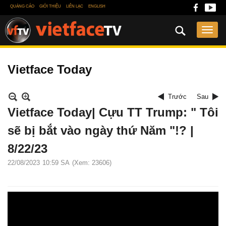
QUẢNG CÁO
GIỚI THIỆU
LIÊN LẠC
ENGLISH
Vietface Today
Trước
Sau
Vietface Today| Cựu TT Trump: " Tôi
sẽ bị bắt vào ngày thứ Năm "!? |
8/22/23
22/08/2023
10:59 SA
(Xem: 23606)