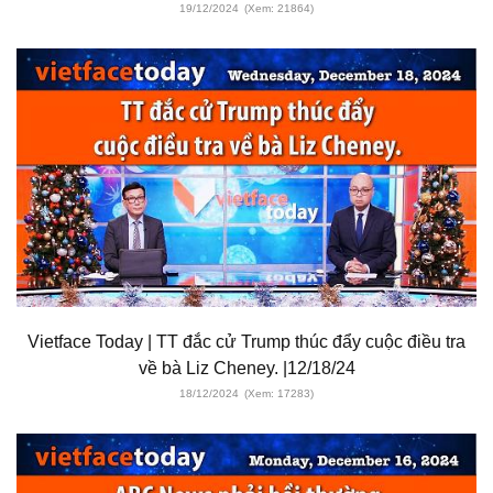
19/12/2024
(Xem: 21864)
Vietface Today | TT đắc cử Trump thúc đẩy cuộc điều tra
về bà Liz Cheney. |12/18/24
18/12/2024
(Xem: 17283)