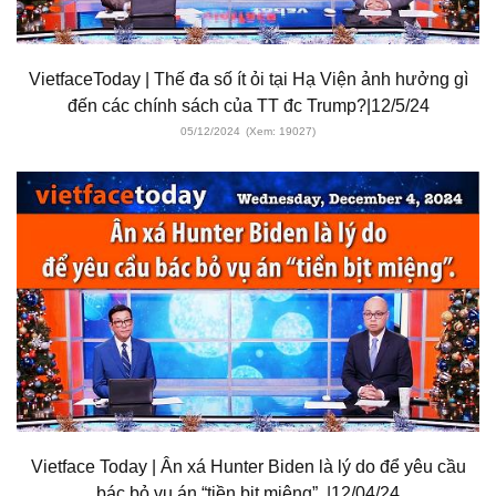
VietfaceToday | Thế đa số ít ỏi tại Hạ Viện ảnh hưởng gì
đến các chính sách của TT đc Trump?|12/5/24
05/12/2024
(Xem: 19027)
Vietface Today | Ân xá Hunter Biden là lý do để yêu cầu
bác bỏ vụ án “tiền bịt miệng”. |12/04/24