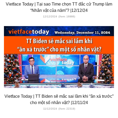
Vietface Today | Tại sao Time chọn TT đắc cử Trump làm
“Nhân vật của năm”? |12/12/24
12/12/2024
(Xem: 16986)
Vietface Today | TT Biden sẽ mắc sai lầm khi “ân xá trước”
cho một số nhân vật? |12/11/24
11/12/2024
(Xem: 22319)