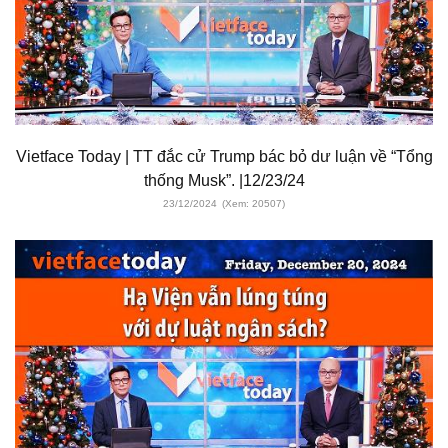
Vietface Today | TT đắc cử Trump bác bỏ dư luận về “Tổng
thống Musk”. |12/23/24
23/12/2024
(Xem: 20507)