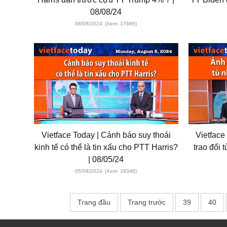
08/08/24
08/08/2024
(Xem: 17686)
Vietface Today | Cảnh báo suy thoái
Vietface
kinh tế có thể là tin xấu cho PTT Harris?
trao đổi 
| 08/05/24
05/08/2024
(Xem: 18348)
Trang đầu
Trang trước
39
40