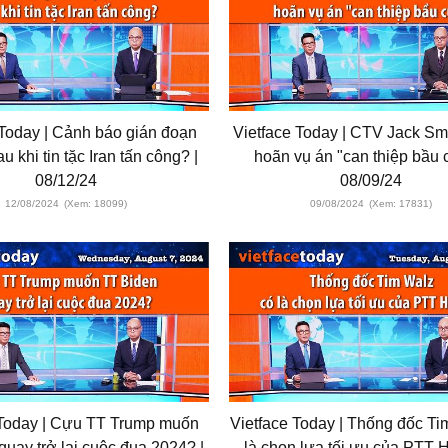
 Today | Cảnh báo gián đoạn
Vietface Today | CTV Jack S
u khi tin tặc Iran tấn công? |
hoãn vụ án "can thiệp bầu c
08/12/24
08/09/24
12/08/2024
(Xem: 18099)
09/08/2024
(Xem: 17831)
 Today | Cựu TT Trump muốn
Vietface Today | Thống đốc Ti
quay trở lại cuộc đua 2024? |
là chọn lựa tối ưu của PTT H