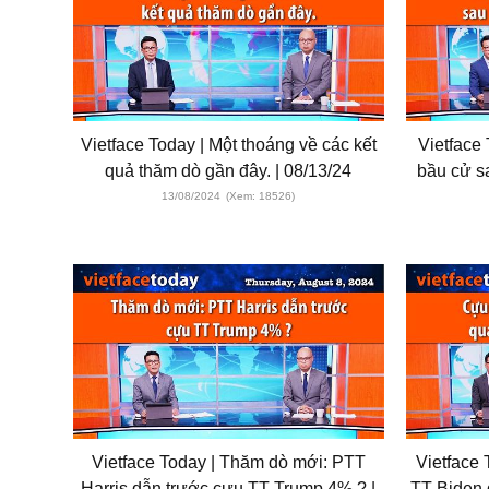
Vietface Today | Một thoáng về các kết
Vietface
quả thăm dò gần đây. | 08/13/24
bầu cử sa
13/08/2024
(Xem: 18526)
Vietface Today | Thăm dò mới: PTT
Vietface
Harris dẫn trước cựu TT Trump 4% ? |
TT Biden 