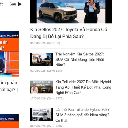
ớc
Sau
Kia Seltos 2027: Toyota Và Honda Có
Đang Bị Bỏ Lại Phía Sau?
05/08/2026
(Xem: 83)
Trải Nghiệm Kia Seltos 2027:
SUV Cỡ Nhỏ Đáng Tiền Nhất
Năm?
03/08/2026
(Xem: 144)
Kia Telluride 2027 Ra Mắt: Hybrid
thẩm phán
Tăng Áp, Thiết Kế Đột Phá, Công
hất bại? |
Nghệ Đỉnh Cao!
17/04/2026
(Xem: 2472)
Lái thử Kia Telluride Hybrid 2027:
SUV 3 hàng ghế tiết kiệm xăng?
Có thật!
09/04/2026
(Xem: 2607)