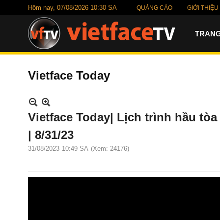
Hôm nay,
07/08/2026 10:30 SA
QUẢNG CÁO
GIỚI THIỆU
TRANG
Vietface Today
Vietface Today| Lịch trình hầu t
| 8/31/23
31/08/2023
10:49 SA
(Xem: 24176)