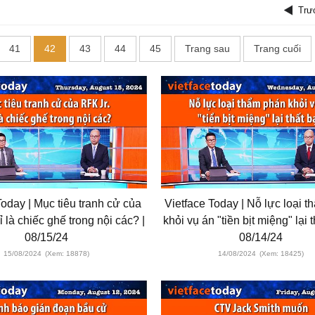
Trư
41
42
43
44
45
Trang sau
Trang cuối
Today | Mục tiêu tranh cử của
Vietface Today | Nỗ lực loại 
ỉ là chiếc ghế trong nội các? |
khỏi vụ án "tiền bịt miệng" lại t
08/15/24
08/14/24
15/08/2024
(Xem: 18878)
14/08/2024
(Xem: 18425)