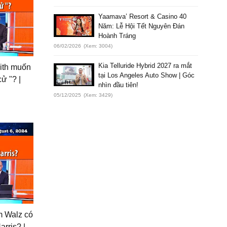
Yaamava’ Resort & Casino 40
Năm: Lễ Hội Tết Nguyên Đán
Hoành Tráng
06/02/2026
(Xem: 3004)
Kia Telluride Hybrid 2027 ra mắt
mith muốn
tại Los Angeles Auto Show | Góc
ử "? |
nhìn đầu tiên!
05/12/2025
(Xem: 3429)
m Walz có
arris? |