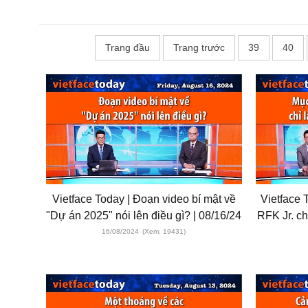
Trang đầu
Trang trước
39
40
Vietface Today | Đoạn video bí mật về
Vietface 
"Dự án 2025" nói lên điều gì? | 08/16/24
RFK Jr. ch
16/08/2024
(Xem: 19431)