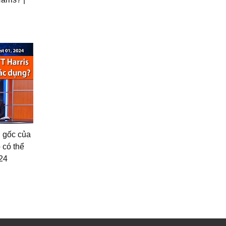
n gốc của
 có thể
/24