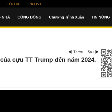
LIÊN LẠC
ENGLISH
 NHÀ
CỘNG ĐỒNG
Chương Trình Xuân
TIN NÓNG
Trước
Sau
òa của cựu TT Trump đến năm 2024.