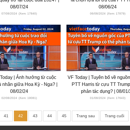
08/07/24
08/06/24
07/08/2024
(Xem: 17840)
06/08/2024
(Xem: 17879)
 Today | Ảnh hưởng từ cuộc
VF Today | Tuyên bố về nguồ
tù nhân giữa Hoa Kỳ - Nga? |
PTT Harris từ cựu TT Trump
08/02/24
phản tác dụng? | 08/01
02/08/2024
(Xem: 19081)
01/08/2024
(Xem: 17643)
41
42
43
44
45
Trang sau
Trang cuối