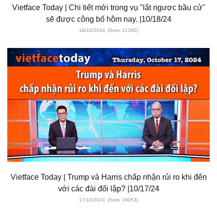
Vietface Today | Chi tiết mới trong vụ "lật ngược bầu cử"
sẽ được công bố hôm nay. |10/18/24
18/10/2024
(Xem: 21280)
Vietface Today | Trump và Harris chấp nhận rủi ro khi đến
với các đài đối lập? |10/17/24
17/10/2024
(Xem: 19053)