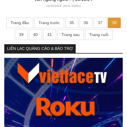
10/10/2024
(Xem: 20081)
Trang đầu
Trang trước
35
36
37
38
39
40
41
Trang sau
Trang cuối
LIÊN LẠC QUẢNG CÁO & BẢO TRỢ