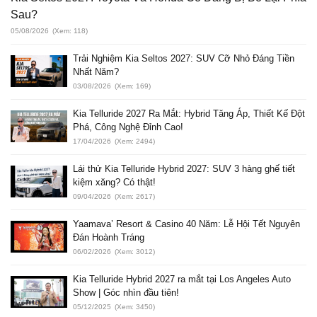
Sau?
05/08/2026
(Xem: 118)
Trải Nghiệm Kia Seltos 2027: SUV Cỡ Nhỏ Đáng Tiền
Nhất Năm?
03/08/2026
(Xem: 169)
Kia Telluride 2027 Ra Mắt: Hybrid Tăng Áp, Thiết Kế Đột
Phá, Công Nghệ Đỉnh Cao!
17/04/2026
(Xem: 2494)
Lái thử Kia Telluride Hybrid 2027: SUV 3 hàng ghế tiết
kiệm xăng? Có thật!
09/04/2026
(Xem: 2617)
Yaamava’ Resort & Casino 40 Năm: Lễ Hội Tết Nguyên
Đán Hoành Tráng
06/02/2026
(Xem: 3012)
Kia Telluride Hybrid 2027 ra mắt tại Los Angeles Auto
Show | Góc nhìn đầu tiên!
05/12/2025
(Xem: 3450)