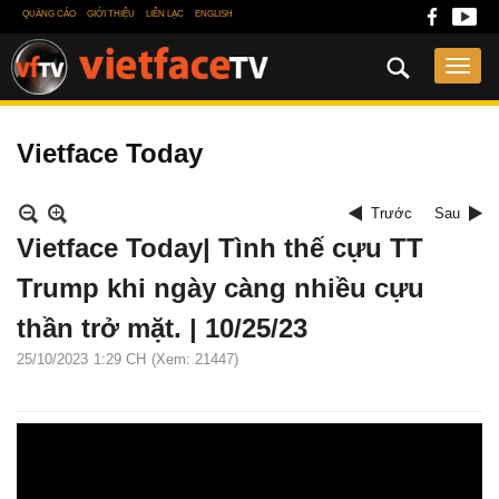
QUẢNG CÁO
GIỚI THIỆU
LIÊN LẠC
ENGLISH
Vietface Today
Trước
Sau
Vietface Today| Tình thế cựu TT
Trump khi ngày càng nhiều cựu
thần trở mặt. | 10/25/23
25/10/2023
1:29 CH
(Xem: 21447)