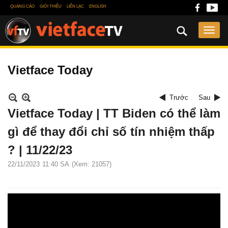
QUẢNG CÁO
GIỚI THIỆU
LIÊN LẠC
ENGLISH
Vietface Today
Trước
Sau
Vietface Today | TT Biden có thể làm
gì để thay đổi chỉ số tín nhiệm thấp
? | 11/22/23
22/11/2023
11:40 SA
(Xem: 21057)