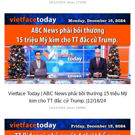
18/12/2024
(Xem: 17239)
Vietface Today | ABC News phải bồi thường 15 triệu Mỹ
kim cho TT đắc cử Trump. |12/16/24
16/12/2024
(Xem: 18886)