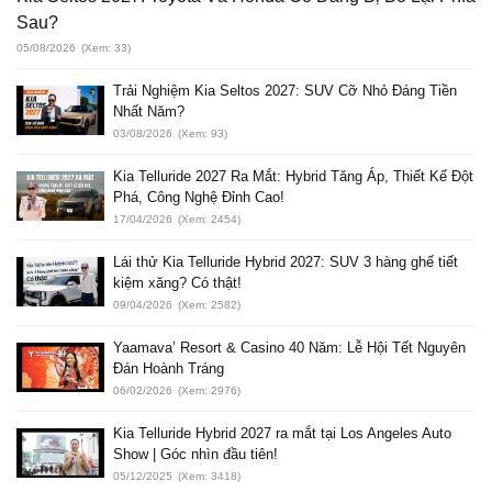
Sau?
05/08/2026
(Xem: 33)
Trải Nghiệm Kia Seltos 2027: SUV Cỡ Nhỏ Đáng Tiền
Nhất Năm?
03/08/2026
(Xem: 93)
Kia Telluride 2027 Ra Mắt: Hybrid Tăng Áp, Thiết Kế Đột
Phá, Công Nghệ Đỉnh Cao!
17/04/2026
(Xem: 2454)
Lái thử Kia Telluride Hybrid 2027: SUV 3 hàng ghế tiết
kiệm xăng? Có thật!
09/04/2026
(Xem: 2582)
Yaamava’ Resort & Casino 40 Năm: Lễ Hội Tết Nguyên
Đán Hoành Tráng
06/02/2026
(Xem: 2976)
Kia Telluride Hybrid 2027 ra mắt tại Los Angeles Auto
Show | Góc nhìn đầu tiên!
05/12/2025
(Xem: 3418)