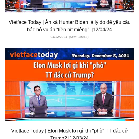
Vietface Today | Ân xá Hunter Biden là lý do để yêu cầu
bác bỏ vụ án “tiền bịt miệng”. |12/04/24
04/12/2024
(Xem: 19048)
Vietface Today | Elon Musk lợi gì khi "phò" TT đắc cử
Trump? |12/03/24