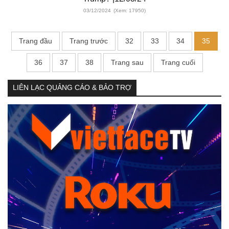
03/12/2024
(Xem: 17950)
Trang đầu
Trang trước
32
33
34
35
36
37
38
Trang sau
Trang cuối
LIÊN LẠC QUẢNG CÁO & BẢO TRỢ