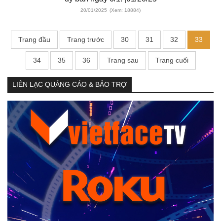
20/01/2025
(Xem: 18884)
Trang đầu
Trang trước
30
31
32
33
34
35
36
Trang sau
Trang cuối
LIÊN LẠC QUẢNG CÁO & BẢO TRỢ