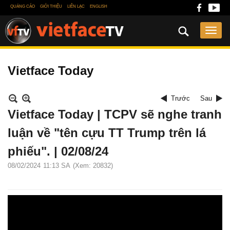
QUẢNG CÁO
GIỚI THIỆU
LIÊN LẠC
ENGLISH
Vietface Today
Trước
Sau
Vietface Today | TCPV sẽ nghe tranh
luận về "tên cựu TT Trump trên lá
phiếu". | 02/08/24
08/02/2024
11:13 SA
(Xem: 20832)