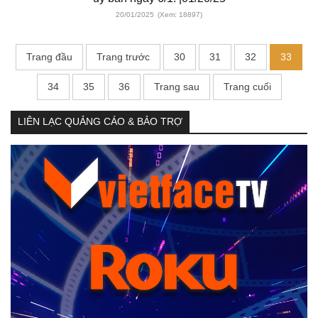
20/01/2025
(Xem: 18897)
Trang đầu
Trang trước
30
31
32
33
34
35
36
Trang sau
Trang cuối
LIÊN LẠC QUẢNG CÁO & BẢO TRỢ