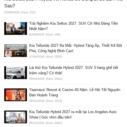
Sau?
05/08/2026
(Xem: 152)
Trải Nghiệm Kia Seltos 2027: SUV Cỡ Nhỏ Đáng Tiền
Nhất Năm?
03/08/2026
(Xem: 184)
Kia Telluride 2027 Ra Mắt: Hybrid Tăng Áp, Thiết Kế Đột
Phá, Công Nghệ Đỉnh Cao!
17/04/2026
(Xem: 2505)
Lái thử Kia Telluride Hybrid 2027: SUV 3 hàng ghế tiết
kiệm xăng? Có thật!
09/04/2026
(Xem: 2632)
Yaamava’ Resort & Casino 40 Năm: Lễ Hội Tết Nguyên
Đán Hoành Tráng
06/02/2026
(Xem: 3023)
Kia Telluride Hybrid 2027 ra mắt tại Los Angeles Auto
Show | Góc nhìn đầu tiên!
05/12/2025
(Xem: 3467)