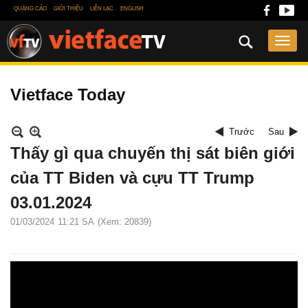
QUẢNG CÁO
GIỚI THIỆU
LIÊN LẠC
ENGLISH
Vietface Today
Trước
Sau
Thấy gì qua chuyến thị sát biên giới
của TT Biden và cựu TT Trump
03.01.2024
01/03/2024
11:21 SA
(Xem: 20839)