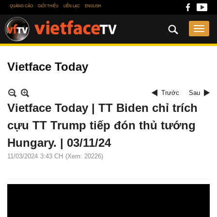
QUẢNG CÁO
GIỚI THIỆU
LIÊN LẠC
ENGLISH
Vietface Today
Trước
Sau
Vietface Today | TT Biden chỉ trích
cựu TT Trump tiếp đón thủ tướng
Hungary. | 03/11/24
11/03/2024
3:43 CH
(Xem: 20226)