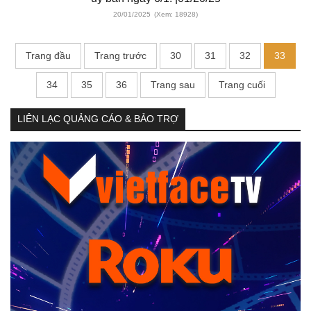
20/01/2025
(Xem: 18928)
Trang đầu
Trang trước
30
31
32
33
34
35
36
Trang sau
Trang cuối
LIÊN LẠC QUẢNG CÁO & BẢO TRỢ