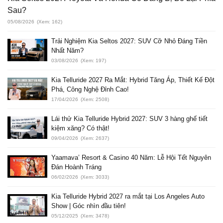
Sau?
05/08/2026
(Xem: 162)
Trải Nghiệm Kia Seltos 2027: SUV Cỡ Nhỏ Đáng Tiền
Nhất Năm?
03/08/2026
(Xem: 197)
Kia Telluride 2027 Ra Mắt: Hybrid Tăng Áp, Thiết Kế Đột
Phá, Công Nghệ Đỉnh Cao!
17/04/2026
(Xem: 2508)
Lái thử Kia Telluride Hybrid 2027: SUV 3 hàng ghế tiết
kiệm xăng? Có thật!
09/04/2026
(Xem: 2637)
Yaamava’ Resort & Casino 40 Năm: Lễ Hội Tết Nguyên
Đán Hoành Tráng
06/02/2026
(Xem: 3033)
Kia Telluride Hybrid 2027 ra mắt tại Los Angeles Auto
Show | Góc nhìn đầu tiên!
05/12/2025
(Xem: 3478)