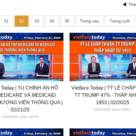
Trư
31
32
33
34
35
Trang sau
Trang cuối
e Today | TU CHÍNH ÁN HỖ
Vietface Today | TỶ LỆ CH
EDICARE VÀ MEDICAID
TT TRUMP 47% - THẤP N
ƯỢNG VIỆN THÔNG QUA |
1953 | 02/20/25
02/21/25
20/02/2025
(Xem: 16957)
21/02/2025
(Xem: 18375)