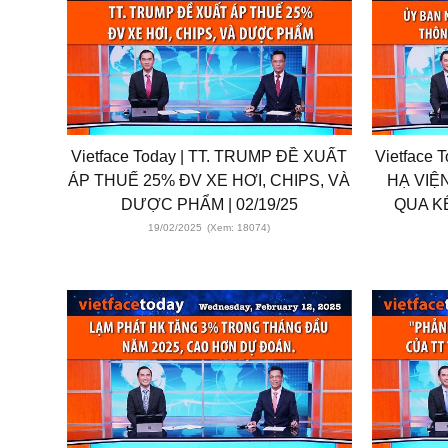
Vietface Today | TT. TRUMP ĐỀ XUẤT
Vietface
ÁP THUẾ 25% ĐV XE HƠI, CHIPS, VÀ
HẠ VI
DƯỢC PHẨM | 02/19/25
QUA KẾ
19/02/2025
(Xem: 18074)