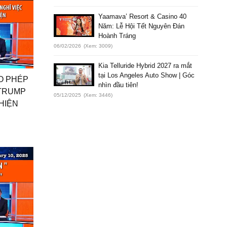
Yaamava’ Resort & Casino 40
Năm: Lễ Hội Tết Nguyên Đán
Hoành Tráng
06/02/2026
(Xem: 3009)
Kia Telluride Hybrid 2027 ra mắt
tại Los Angeles Auto Show | Góc
HO PHÉP
nhìn đầu tiên!
 TRUMP
05/12/2025
(Xem: 3446)
HIỆN