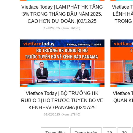
Vietface Today | LẠM PHÁT HK TĂNG
Vietface
3% TRONG THÁNG ĐẦU NĂM 2025,
LỆNH H
CAO HƠN DỰ ĐOÁN. |02/12/25
TRONG N
12/02/2025
(Xem: 16193)
Vietface Today | BỘ TRƯỞNG HK
Vietface
RUBIO BỊ HỐ TRƯỚC TUYÊN BỐ VỀ
QUÂN KI
KÊNH ĐÀO PANAMA |02/07/25
07/02/2025
(Xem: 17846)
Trang đầu
Trang trước
29
30