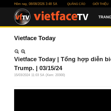
Hôm nay,
08/08/2026 3:48 SA
QUẢNG CÁO
GIỚI THIỆU
TRANG
Vietface Today
Vietface Today | Tổng hợp diễn b
Trump. | 03/15/24
15/03/2024
11:03 SA
(Xem: 20300)