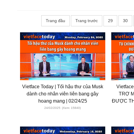
Trang đầu
Trang trước
29
30
Vietface Today | Tối hậu thư của Musk
Vietfac
dành cho nhân viên liên bang gây
TRỢ M
hoang mang | 02/24/25
ĐƯỢC TH
24/02/2025
(Xem: 15840)