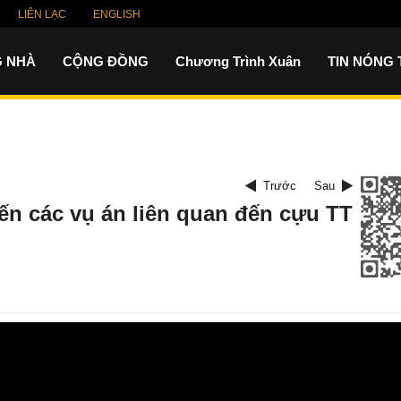
LIÊN LẠC
ENGLISH
 NHÀ
CỘNG ĐỒNG
Chương Trình Xuân
TIN NÓNG
Trước
Sau
iến các vụ án liên quan đến cựu TT