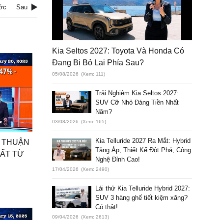
ớc
Sau
Kia Seltos 2027: Toyota Và Honda Có
Đang Bị Bỏ Lại Phía Sau?
05/08/2026
(Xem: 111)
Trải Nghiệm Kia Seltos 2027:
SUV Cỡ Nhỏ Đáng Tiền Nhất
Năm?
03/08/2026
(Xem: 165)
Kia Telluride 2027 Ra Mắt: Hybrid
ẤP THUẬN
Tăng Áp, Thiết Kế Đột Phá, Công
HẤT TỪ
Nghệ Đỉnh Cao!
17/04/2026
(Xem: 2490)
Lái thử Kia Telluride Hybrid 2027:
SUV 3 hàng ghế tiết kiệm xăng?
Có thật!
09/04/2026
(Xem: 2613)