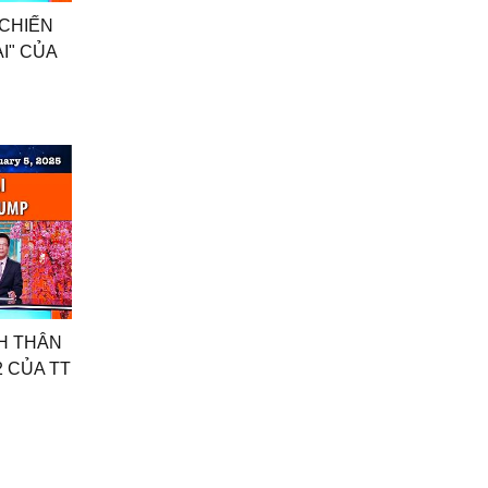
 CHIẾN
ẠI" CỦA
CH THÂN
2 CỦA TT