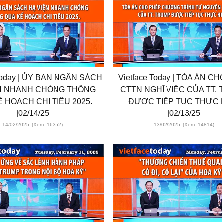
 Today | ỦY BAN NGÂN SÁCH
Vietface Today | TÒA ÁN C
ỆN NHANH CHÓNG THÔNG
CTTN NGHĨ VIỆC CỦA TT.
 HOACH CHI TIÊU 2025.
ĐƯỢC TIẾP TỤC THỰC 
|02/14/25
|02/13/25
14/02/2025
(Xem: 16352)
13/02/2025
(Xem: 14814)