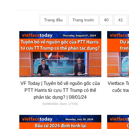
Trang đầu
Trang trước
40
41
VF Today | Tuyên bố về nguồn gốc của
Vietface T
PTT Harris từ cựu TT Trump có thể
cuộc tr
phản tác dụng? | 08/01/24
01/08/2024
(Xem: 17715)