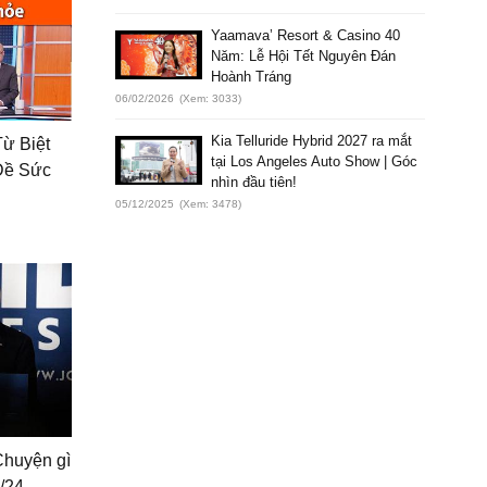
Yaamava’ Resort & Casino 40
Năm: Lễ Hội Tết Nguyên Đán
Hoành Tráng
06/02/2026
(Xem: 3033)
Kia Telluride Hybrid 2027 ra mắt
Từ Biệt
tại Los Angeles Auto Show | Góc
Đề Sức
nhìn đầu tiên!
05/12/2025
(Xem: 3478)
 Chuyện gì
2/24