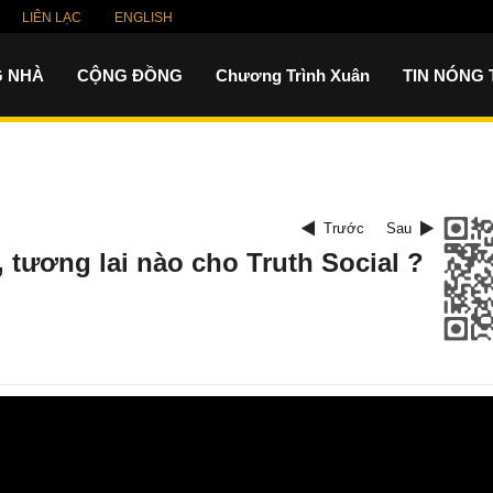
LIÊN LẠC
ENGLISH
 NHÀ
CỘNG ĐỒNG
Chương Trình Xuân
TIN NÓNG
Trước
Sau
, tương lai nào cho Truth Social ?