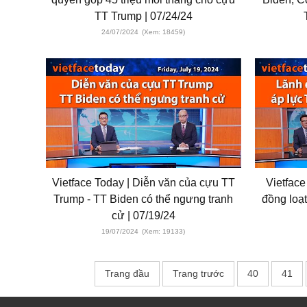
TT Trump | 07/24/24
24/07/2024
(Xem: 18459)
Vietface Today | Diễn văn của cựu TT
Vietfac
Trump - TT Biden có thể ngưng tranh
đồng loạ
cử | 07/19/24
19/07/2024
(Xem: 19133)
Trang đầu
Trang trước
40
41