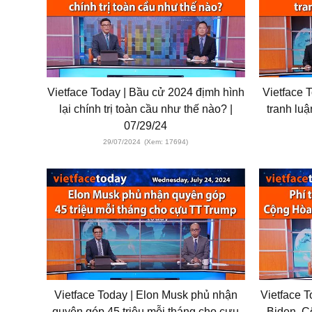
Vietface Today | Bầu cử 2024 địmh hình
Vietface 
lại chính trị toàn cầu như thế nào? |
tranh luậ
07/29/24
29/07/2024
(Xem: 17694)
Vietface Today | Elon Musk phủ nhận
Vietface T
quyên góp 45 triệu mỗi tháng cho cựu
Biden, 