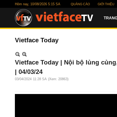
Hôm nay,
10/08/2026 5:15 SA
QUẢNG CÁO
GIỚI THIỆU
TRANG
Vietface Today
Vietface Today | Nội bộ lủng củng
| 04/03/24
03/04/2024
11:28 SA
(Xem: 20863)