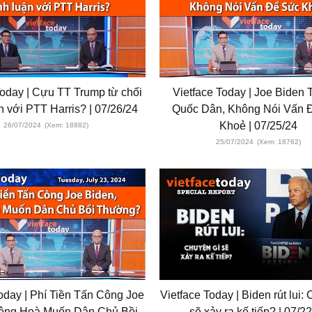
Today | Cựu TT Trump từ chối
Vietface Today | Joe Biden 
n với PTT Harris? | 07/26/24
Quốc Dân, Không Nói Vấn 
Khoẻ | 07/25/24
26/07/2024
(Xem: 18882)
25/07/2024
(Xem: 18762)
oday | Phí Tiền Tấn Công Joe
Vietface Today | Biden rút lui:
Cộng Hoà Muốn Dân Chủ Bồi
sẽ xảy ra kế tiếp? | 07/2