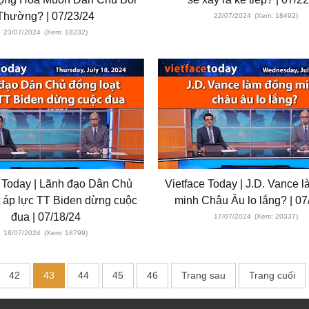
Thường? | 07/23/24
22/07/2024
(Xem: 18492)
23/07/2024
(Xem: 18232)
e Today | Lãnh đạo Dân Chủ
Vietface Today | J.D. Vance 
t áp lực TT Biden dừng cuộc
minh Châu Âu lo lắng? | 07
đua | 07/18/24
17/07/2024
(Xem: 20337)
18/07/2024
(Xem: 18799)
42
43
44
45
46
Trang sau
Trang cuối