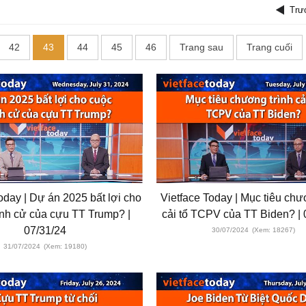
Trư
42
43
44
45
46
Trang sau
Trang cuối
oday | Dự án 2025 bất lợi cho
Vietface Today | Mục tiêu chư
anh cử của cựu TT Trump? |
cải tổ TCPV của TT Biden? | 
07/31/24
30/07/2024
(Xem: 18267)
31/07/2024
(Xem: 19180)