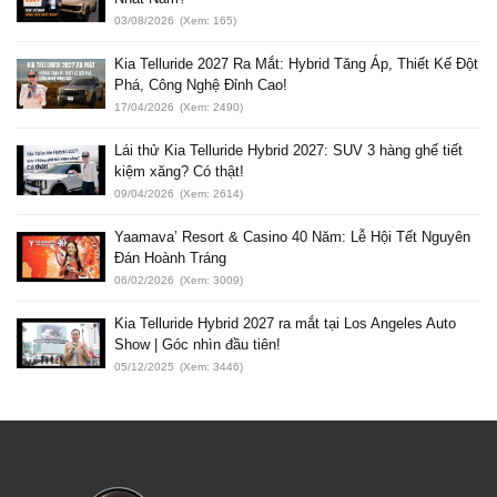
03/08/2026
(Xem: 165)
Kia Telluride 2027 Ra Mắt: Hybrid Tăng Áp, Thiết Kế Đột
Phá, Công Nghệ Đỉnh Cao!
17/04/2026
(Xem: 2490)
Lái thử Kia Telluride Hybrid 2027: SUV 3 hàng ghế tiết
kiệm xăng? Có thật!
09/04/2026
(Xem: 2614)
Yaamava’ Resort & Casino 40 Năm: Lễ Hội Tết Nguyên
Đán Hoành Tráng
06/02/2026
(Xem: 3009)
Kia Telluride Hybrid 2027 ra mắt tại Los Angeles Auto
Show | Góc nhìn đầu tiên!
05/12/2025
(Xem: 3446)