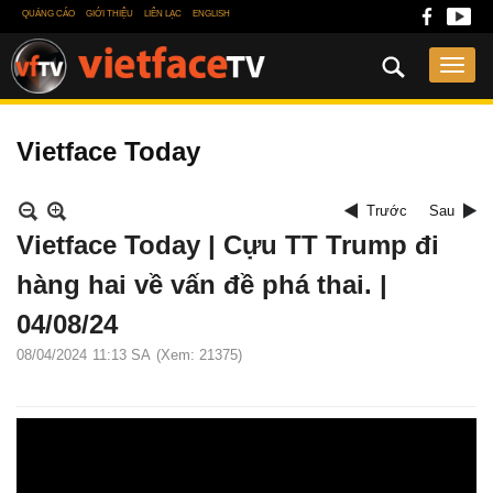
QUẢNG CÁO
GIỚI THIỆU
LIÊN LẠC
ENGLISH
Vietface Today
Trước
Sau
Vietface Today | Cựu TT Trump đi
hàng hai về vấn đề phá thai. |
04/08/24
08/04/2024
11:13 SA
(Xem: 21375)