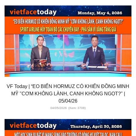
VF Today | “EO BIỂN HORMUZ CÓ KHIẾN ĐỒNG MINH
MỸ "CƠM KHÔNG LÀNH, CANH KHÔNG NGỌT?" |
05/04/26
04/05/2026
(Xem: 3708)