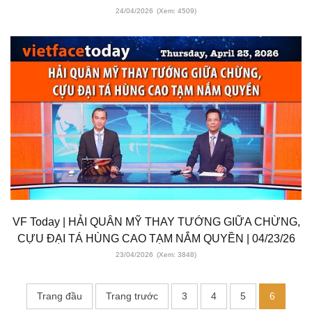
24/04/2026
(Xem: 4509)
VF Today | HẢI QUÂN MỸ THAY TƯỚNG GIỮA CHỪNG,
CỰU ĐẠI TÁ HÙNG CAO TẠM NẮM QUYỀN | 04/23/26
23/04/2026
(Xem: 3848)
Trang đầu
Trang trước
3
4
5
6