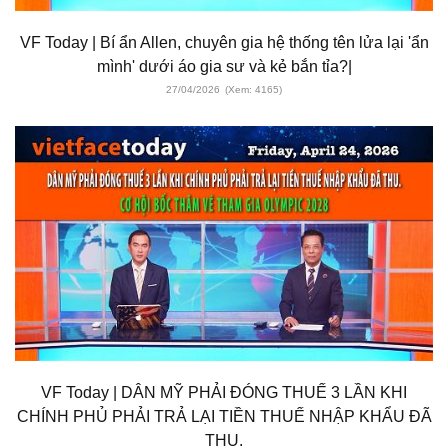
VF Today | Bí ẩn Allen, chuyên gia hệ thống tên lửa lại 'ẩn
mình' dưới áo gia sư và kẻ bắn tỉa?|
27/04/2026
(Xem: 4165)
VF Today | DÂN MỸ PHẢI ĐÓNG THUẾ 3 LẦN KHI
CHÍNH PHỦ PHẢI TRẢ LẠI TIỀN THUẾ NHẬP KHẨU ĐÃ
THU.