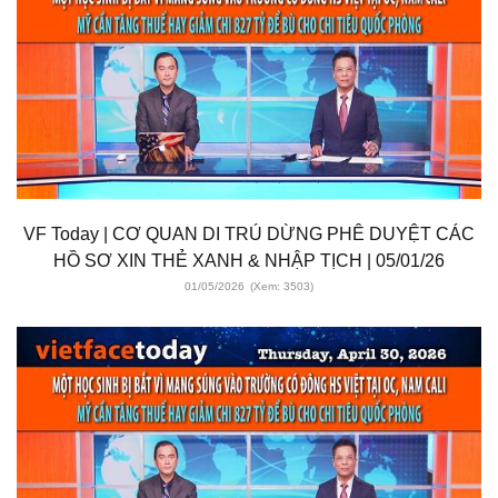
VF Today | CƠ QUAN DI TRÚ DỪNG PHÊ DUYỆT CÁC
HỒ SƠ XIN THẺ XANH & NHẬP TỊCH | 05/01/26
01/05/2026
(Xem: 3503)