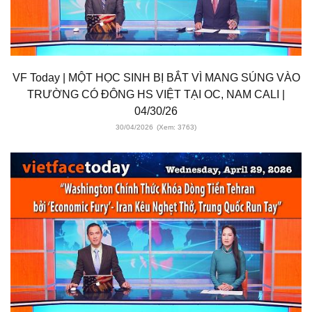
VF Today | MỘT HỌC SINH BỊ BẮT VÌ MANG SÚNG VÀO
TRƯỜNG CÓ ĐÔNG HS VIỆT TẠI OC, NAM CALI |
04/30/26
30/04/2026
(Xem: 3763)