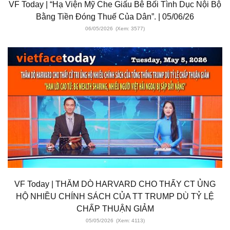
VF Today | “Hạ Viện Mỹ Che Giấu Bê Bối Tình Dục Nội Bộ
Bằng Tiền Đóng Thuế Của Dân”. | 05/06/26
06/05/2026
(Xem: 3577)
VF Today | THĂM DÒ HARVARD CHO THẤY CT ỦNG
HỘ NHIỀU CHÍNH SÁCH CỦA TT TRUMP DÙ TỶ LỆ
CHẤP THUẬN GIẢM
05/05/2026
(Xem: 4113)