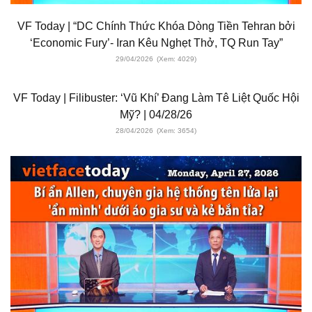
VF Today | “DC Chính Thức Khóa Dòng Tiền Tehran bởi
‘Economic Fury’- Iran Kêu Nghẹt Thở, TQ Run Tay”
29/04/2026
(Xem: 4029)
VF Today | Filibuster: ‘Vũ Khí’ Đang Làm Tê Liệt Quốc Hội
Mỹ? | 04/28/26
28/04/2026
(Xem: 3654)