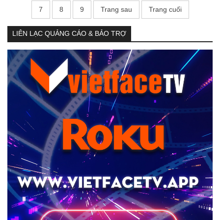
7
8
9
Trang sau
Trang cuối
LIÊN LẠC QUẢNG CÁO & BẢO TRỢ