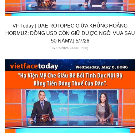
VF Today | UAE RỜI OPEC GIỮA KHỦNG HOẢNG
HORMUZ: ĐỒNG USD CÒN GIỮ ĐƯỢC NGÔI VUA SAU
50 NĂM?.| 5/7/26
07/05/2026
(Xem: 3530)