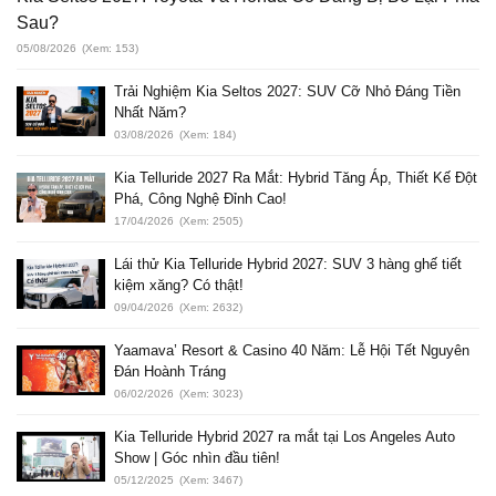
Sau?
05/08/2026
(Xem: 153)
Trải Nghiệm Kia Seltos 2027: SUV Cỡ Nhỏ Đáng Tiền
Nhất Năm?
03/08/2026
(Xem: 184)
Kia Telluride 2027 Ra Mắt: Hybrid Tăng Áp, Thiết Kế Đột
Phá, Công Nghệ Đỉnh Cao!
17/04/2026
(Xem: 2505)
Lái thử Kia Telluride Hybrid 2027: SUV 3 hàng ghế tiết
kiệm xăng? Có thật!
09/04/2026
(Xem: 2632)
Yaamava’ Resort & Casino 40 Năm: Lễ Hội Tết Nguyên
Đán Hoành Tráng
06/02/2026
(Xem: 3023)
Kia Telluride Hybrid 2027 ra mắt tại Los Angeles Auto
Show | Góc nhìn đầu tiên!
05/12/2025
(Xem: 3467)