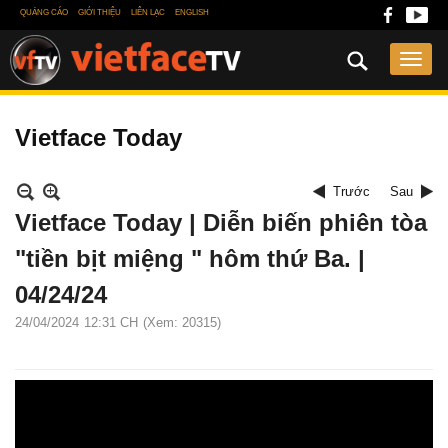
QUẢNG CÁO
GIỚI THIỆU
LIÊN LẠC
ENGLISH
Vietface Today
Trước
Sau
Vietface Today | Diễn biến phiên tòa
"tiền bịt miệng " hôm thứ Ba. |
04/24/24
24/04/2024
12:31 CH
(Xem: 20315)