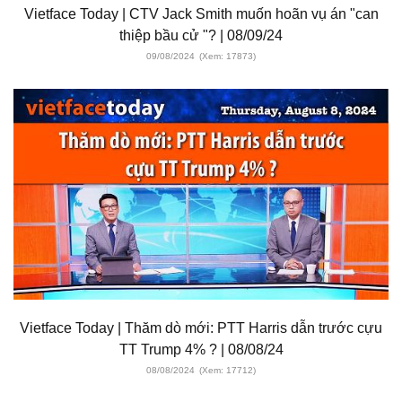
Vietface Today | CTV Jack Smith muốn hoãn vụ án "can
thiệp bầu cử "? | 08/09/24
09/08/2024
(Xem: 17873)
Vietface Today | Thăm dò mới: PTT Harris dẫn trước cựu
TT Trump 4% ? | 08/08/24
08/08/2024
(Xem: 17712)