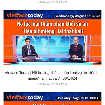
15/08/2024
(Xem: 18937)
Vietface Today | Nỗ lực loại thẩm phán khỏi vụ án "tiền bịt
miệng" lại thất bại? | 08/14/24
14/08/2024
(Xem: 18460)