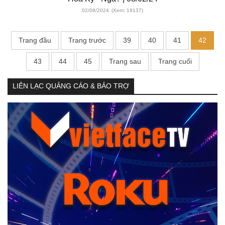
02/08/2024
(Xem: 19137)
Trang đầu
Trang trước
39
40
41
42
43
44
45
Trang sau
Trang cuối
LIÊN LẠC QUẢNG CÁO & BẢO TRỢ