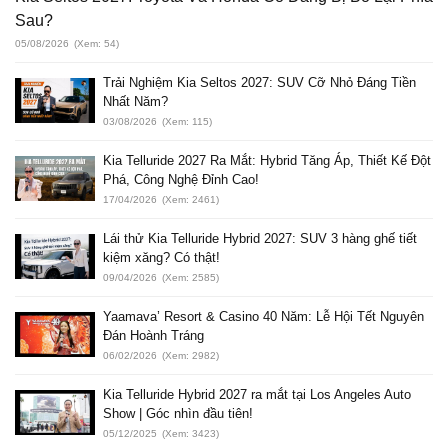
Sau?
05/08/2026
(Xem: 54)
Trải Nghiệm Kia Seltos 2027: SUV Cỡ Nhỏ Đáng Tiền
Nhất Năm?
03/08/2026
(Xem: 115)
Kia Telluride 2027 Ra Mắt: Hybrid Tăng Áp, Thiết Kế Đột
Phá, Công Nghệ Đỉnh Cao!
17/04/2026
(Xem: 2461)
Lái thử Kia Telluride Hybrid 2027: SUV 3 hàng ghế tiết
kiệm xăng? Có thật!
09/04/2026
(Xem: 2585)
Yaamava’ Resort & Casino 40 Năm: Lễ Hội Tết Nguyên
Đán Hoành Tráng
06/02/2026
(Xem: 2982)
Kia Telluride Hybrid 2027 ra mắt tại Los Angeles Auto
Show | Góc nhìn đầu tiên!
05/12/2025
(Xem: 3423)