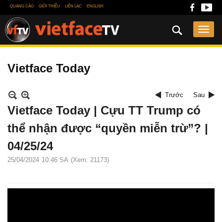
QUẢNG CÁO
GIỚI THIỆU
LIÊN LẠC
ENGLISH
Vietface Today
Trước
Sau
Vietface Today | Cựu TT Trump có
thể nhận được “quyền miễn trừ”? |
04/25/24
25/04/2024
10:46 SA
(Xem: 21173)