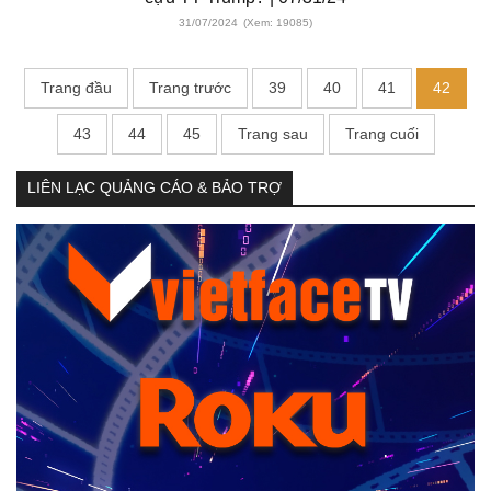
31/07/2024
(Xem: 19085)
Trang đầu
Trang trước
39
40
41
42
43
44
45
Trang sau
Trang cuối
LIÊN LẠC QUẢNG CÁO & BẢO TRỢ