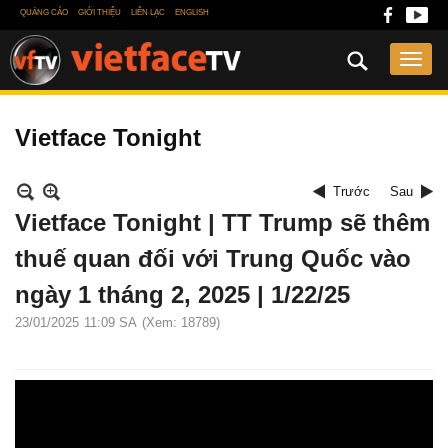
QUẢNG CÁO
GIỚI THIỆU
LIÊN LẠC
ENGLISH
Vietface Tonight
Trước
Sau
Vietface Tonight | TT Trump sẽ thêm
thuế quan đối với Trung Quốc vào
ngày 1 tháng 2, 2025 | 1/22/25
23/01/2025
11:09 SA
(Xem: 18789)