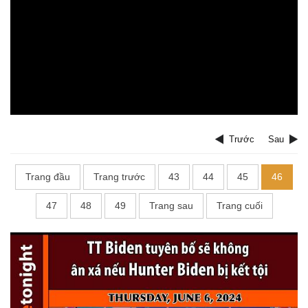
Trước
Sau
Trang đầu
Trang trước
43
44
45
46
47
48
49
Trang sau
Trang cuối