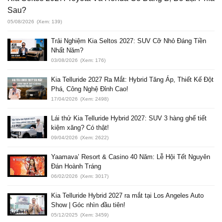
Sau?
05/08/2026
(Xem: 139)
Trải Nghiệm Kia Seltos 2027: SUV Cỡ Nhỏ Đáng Tiền
Nhất Năm?
03/08/2026
(Xem: 176)
Kia Telluride 2027 Ra Mắt: Hybrid Tăng Áp, Thiết Kế Đột
Phá, Công Nghệ Đỉnh Cao!
17/04/2026
(Xem: 2498)
Lái thử Kia Telluride Hybrid 2027: SUV 3 hàng ghế tiết
kiệm xăng? Có thật!
09/04/2026
(Xem: 2622)
Yaamava’ Resort & Casino 40 Năm: Lễ Hội Tết Nguyên
Đán Hoành Tráng
06/02/2026
(Xem: 3017)
Kia Telluride Hybrid 2027 ra mắt tại Los Angeles Auto
Show | Góc nhìn đầu tiên!
05/12/2025
(Xem: 3459)