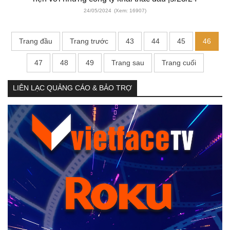
24/05/2024
(Xem: 16907)
Trang đầu
Trang trước
43
44
45
46
47
48
49
Trang sau
Trang cuối
LIÊN LẠC QUẢNG CÁO & BẢO TRỢ