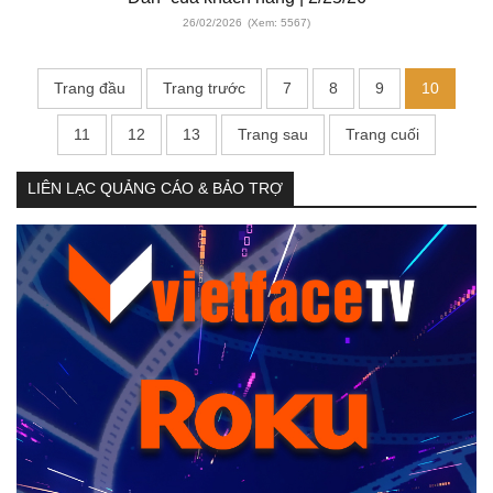
26/02/2026
(Xem: 5567)
Trang đầu
Trang trước
7
8
9
10
11
12
13
Trang sau
Trang cuối
LIÊN LẠC QUẢNG CÁO & BẢO TRỢ