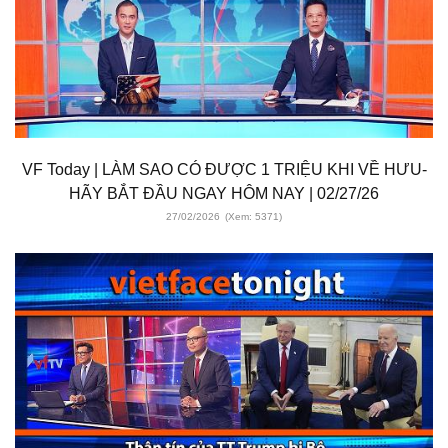
VF Today | LÀM SAO CÓ ĐƯỢC 1 TRIỆU KHI VỀ HƯU-
HÃY BẮT ĐẦU NGAY HÔM NAY | 02/27/26
27/02/2026
(Xem: 5371)