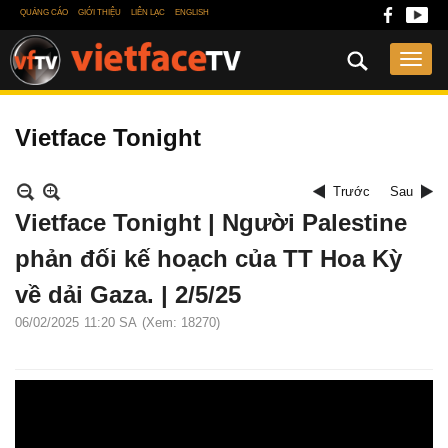
QUẢNG CÁO
GIỚI THIỆU
LIÊN LẠC
ENGLISH
Vietface Tonight
Trước
Sau
Vietface Tonight | Người Palestine
phản đối kế hoạch của TT Hoa Kỳ
về dải Gaza. | 2/5/25
06/02/2025
11:20 SA
(Xem: 18270)