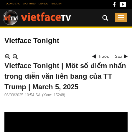
QUẢNG CÁO
GIỚI THIỆU
LIÊN LẠC
ENGLISH
Vietface Tonight
Trước
Sau
Vietface Tonight | Một số điểm nhấn
trong diễn văn liên bang của TT
Trump | March 5, 2025
06/03/2025
10:54 SA
(Xem: 15248)