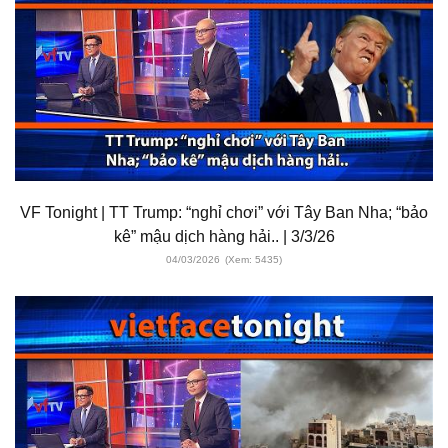
VF Tonight | TT Trump: “nghỉ chơi” với Tây Ban Nha; “bảo
kê” mậu dịch hàng hải.. | 3/3/26
04/03/2026
(Xem: 5435)