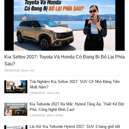
Kia Seltos 2027: Toyota Và Honda Có Đang Bị Bỏ Lại Phía
Sau?
05/08/2026
(Xem: 32)
Trải Nghiệm Kia Seltos 2027: SUV Cỡ Nhỏ Đáng Tiền
Nhất Năm?
03/08/2026
(Xem: 92)
Kia Telluride 2027 Ra Mắt: Hybrid Tăng Áp, Thiết Kế Đột
Phá, Công Nghệ Đỉnh Cao!
17/04/2026
(Xem: 2454)
Lái thử Kia Telluride Hybrid 2027: SUV 3 hàng ghế tiết