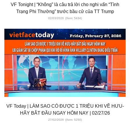
VF Tonight | “Không” là câu trả lời cho nghi vấn “Tình
Trạng Phi Thường” trước bầu cử của TT Trump
02/03/2026
(Xem: 5434)
VF Today | LÀM SAO CÓ ĐƯỢC 1 TRIỆU KHI VỀ HƯU-
HÃY BẮT ĐẦU NGAY HÔM NAY | 02/27/26
27/02/2026
(Xem: 5250)