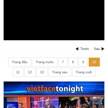
Trước
Sau
Trang đầu
Trang trước
7
8
9
10
11
12
13
Trang sau
Trang cuối