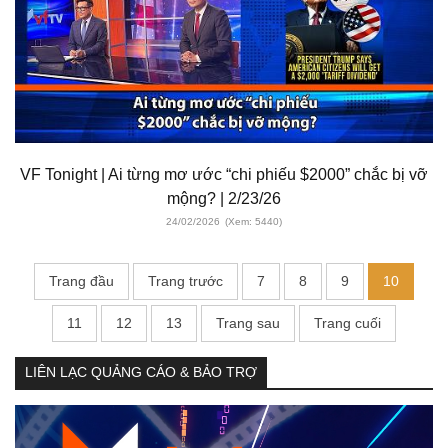
VF Tonight | Ai từng mơ ước “chi phiếu $2000” chắc bị vỡ
mộng? | 2/23/26
24/02/2026
(Xem: 5440)
Trang đầu
Trang trước
7
8
9
10
11
12
13
Trang sau
Trang cuối
LIÊN LẠC QUẢNG CÁO & BẢO TRỢ