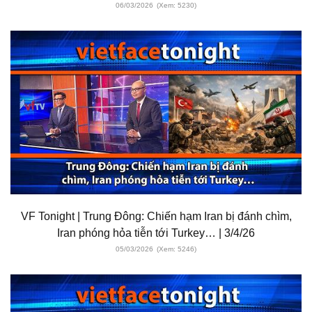
06/03/2026
(Xem: 5230)
VF Tonight | Trung Đông: Chiến hạm Iran bị đánh chìm,
Iran phóng hỏa tiễn tới Turkey… | 3/4/26
05/03/2026
(Xem: 5246)