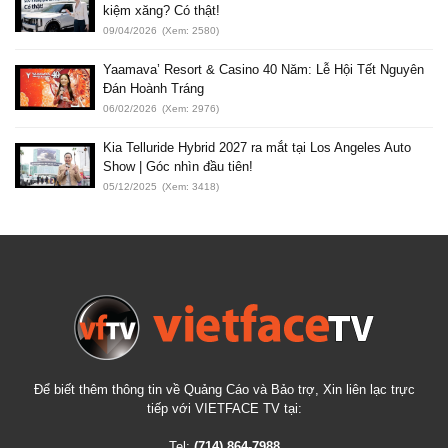
kiệm xăng? Có thật!
09/04/2026
(Xem: 2580)
Yaamava’ Resort & Casino 40 Năm: Lễ Hội Tết Nguyên
Đán Hoành Tráng
06/02/2026
(Xem: 2976)
Kia Telluride Hybrid 2027 ra mắt tại Los Angeles Auto
Show | Góc nhìn đầu tiên!
05/12/2025
(Xem: 3418)
Để biết thêm thông tin về Quảng Cáo và Bảo trợ, Xin liên lạc trực
tiếp với VIETFACE TV tại:
Tel:
(714) 864-7988