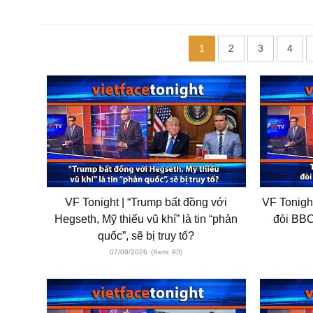
1
2
3
4
VF Tonight | “Trump bất đồng với
VF Tonight
Hegseth, Mỹ thiếu vũ khí” là tin “phản
đòi BBC
quốc”, sẽ bị truy tố?
07/08/2026
(Xem: 93)