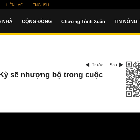
LIÊN LẠC
ENGLISH
 NHÀ
CỘNG ĐỒNG
Chương Trình Xuân
TIN NÓNG
Trước
Sau
 Kỳ sẽ nhượng bộ trong cuộc