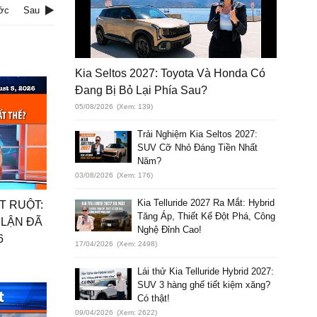
ớc
Sau
Kia Seltos 2027: Toyota Và Honda Có
Đang Bị Bỏ Lại Phía Sau?
05/08/2026
(Xem: 139)
Trải Nghiệm Kia Seltos 2027:
SUV Cỡ Nhỏ Đáng Tiền Nhất
Năm?
03/08/2026
(Xem: 176)
Kia Telluride 2027 Ra Mắt: Hybrid
ÚT RUỘT:
Tăng Áp, Thiết Kế Đột Phá, Công
 LẬN ĐÃ
Nghệ Đỉnh Cao!
6
17/04/2026
(Xem: 2498)
Lái thử Kia Telluride Hybrid 2027:
SUV 3 hàng ghế tiết kiệm xăng?
Có thật!
09/04/2026
(Xem: 2622)