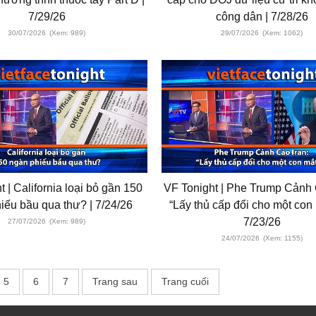
7/29/26
công dân | 7/28/26
30/07/2026
(Xem: 989)
29/07/2026
(Xem: 1062)
t | California loại bỏ gần 150
VF Tonight | Phe Trump Cảnh 
iếu bầu qua thư? | 7/24/26
“Lấy thủ cấp đổi cho một con
7/23/26
27/07/2026
(Xem: 989)
24/07/2026
(Xem: 1155)
5
6
7
Trang sau
Trang cuối