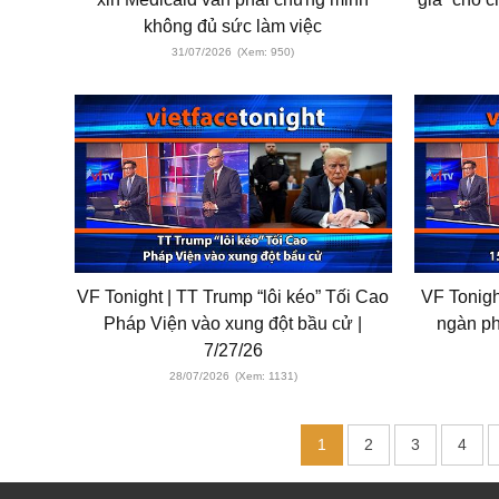
không đủ sức làm việc
31/07/2026
(Xem: 950)
VF Tonight | TT Trump “lôi kéo” Tối Cao
VF Tonigh
Pháp Viện vào xung đột bầu cử |
ngàn ph
7/27/26
28/07/2026
(Xem: 1131)
1
2
3
4