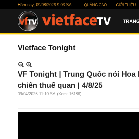
Hôm nay,
09/08/2026 9:03 SA
QUẢNG CÁO
GIỚI THIỆU
TRANG
Vietface Tonight
VF Tonight | Trung Quốc nói Hoa
chiến thuế quan | 4/8/25
09/04/2025
11:10 SA
(Xem: 16186)