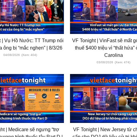
t | Vụ Hồ Nước: TT Trump nói
VF Tonight | VinFast sẽ mất g
a ông bị “mắc nghẹn” | 8/3/26
thuế $400 triệu vì “thất hứa”
Carolina
04/08/2026
(Xem: 404)
03/08/2026
(Xem: 474)
ht | Medicare sẽ ngưng “trợ
VF Tonight | New Jersey từ c
hương trình thuốc tây Part D |
cấp cho DOJ dữ liệu cử tri kh