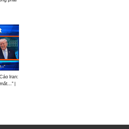
Cáo Iran:
 mắt…” |