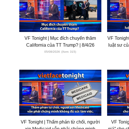
VF Tonight | Mục đích chuyến thăm
VF Tonigh
California của TT Trump? | 8/4/26
luật sư củ
05/08/2026
(Xem: 315)
VF Tonight | Thẩm phán từ chối, người
VF Tonig
xin Medicaid vẫn phải chứng minh
giá” cho c