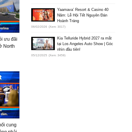
Yaamava’ Resort & Casino 40
Năm: Lễ Hội Tết Nguyên Đán
Hoành Tráng
06/02/2026
(Xem: 3017)
Kia Telluride Hybrid 2027 ra mắt
ói ưu đãi
tại Los Angeles Auto Show | Góc
 ở North
nhìn đầu tiên!
05/12/2025
(Xem: 3459)
hối cung
ông phải