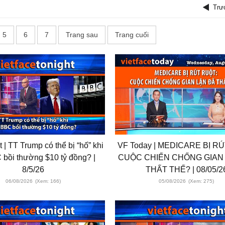
Trư
5
6
7
Trang sau
Trang cuối
 | TT Trump có thể bị “hố” khi
VF Today | MEDICARE BỊ R
 bồi thường $10 tỷ đồng? |
CUỘC CHIẾN CHỐNG GIAN
8/5/26
THẤT THẾ? | 08/05/2
06/08/2026
(Xem: 166)
05/08/2026
(Xem: 275)