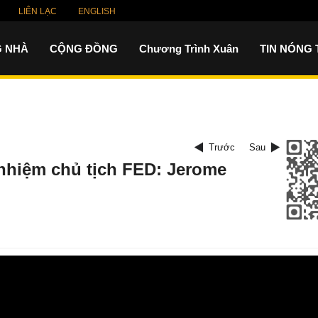
LIÊN LẠC
ENGLISH
 NHÀ
CỘNG ĐỒNG
Chương Trình Xuân
TIN NÓNG
Trước
Sau
 nhiệm chủ tịch FED: Jerome