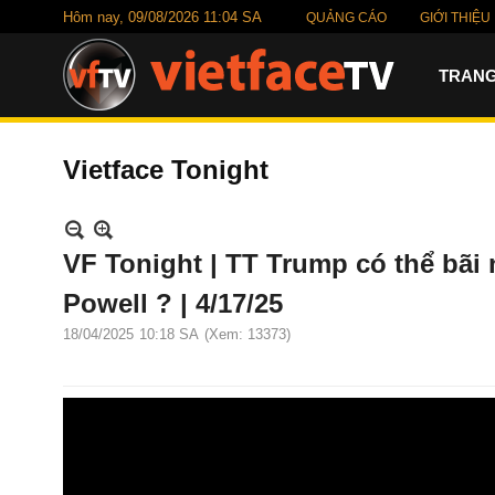
Hôm nay,
09/08/2026 11:04 SA
QUẢNG CÁO
GIỚI THIỆU
TRANG
Vietface Tonight
VF Tonight | TT Trump có thể bãi
Powell ? | 4/17/25
18/04/2025
10:18 SA
(Xem: 13373)