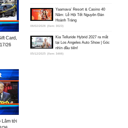
Yaamava’ Resort & Casino 40
Năm: Lễ Hội Tết Nguyên Đán
Hoành Tráng
06/02/2026
(Xem: 3023)
Kia Telluride Hybrid 2027 ra mắt
ift Card,
tại Los Angeles Auto Show | Góc
/17/26
nhìn đầu tiên!
05/12/2025
(Xem: 3466)
ô Lâm tới
2/26