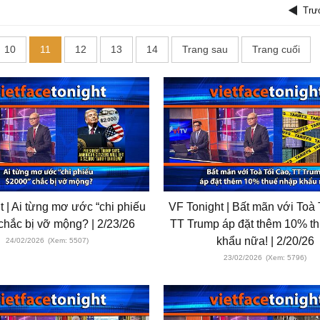
Trư
10
11
12
13
14
Trang sau
Trang cuối
t | Ai từng mơ ước “chi phiếu
VF Tonight | Bất mãn với Toà
chắc bị vỡ mộng? | 2/23/26
TT Trump áp đặt thêm 10% t
khẩu nữa! | 2/20/26
24/02/2026
(Xem: 5507)
23/02/2026
(Xem: 5796)