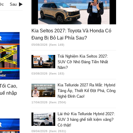
ớc
Sau
Kia Seltos 2027: Toyota Và Honda Có
Đang Bị Bỏ Lại Phía Sau?
05/08/2026
(Xem: 149)
Trải Nghiệm Kia Seltos 2027:
SUV Cỡ Nhỏ Đáng Tiền Nhất
Năm?
03/08/2026
(Xem: 183)
Kia Telluride 2027 Ra Mắt: Hybrid
 Tối Cao,
Tăng Áp, Thiết Kế Đột Phá, Công
huế nhập
Nghệ Đỉnh Cao!
17/04/2026
(Xem: 2504)
Lái thử Kia Telluride Hybrid 2027:
SUV 3 hàng ghế tiết kiệm xăng?
Có thật!
09/04/2026
(Xem: 2631)