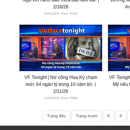
2/16/26
An
18/02/2026
(Xem: 5919)
VF Tonight | Nợ công Hoa Kỳ chạm
VF Tonigh
mức 64 ngàn tỷ trong 10 năm tới. |
Mỹ nếu t
2/11/26
12/02/2026
(Xem: 5898)
Trang đầu
Trang trước
8
9