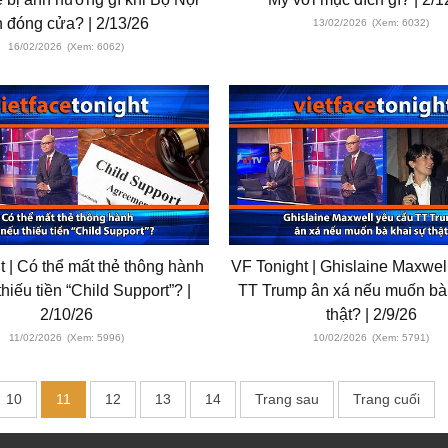
 đóng cửa? | 2/13/26
13/02/2026
(Xem: 6032)
16/02/2026
(Xem: 6062)
t | Có thể mất thẻ thông hành
VF Tonight | Ghislaine Maxwel
hiếu tiền “Child Support”? |
TT Trump ân xá nếu muốn bà
2/10/26
thật? | 2/9/26
11/02/2026
(Xem: 5996)
10/02/2026
(Xem: 5791)
10
11
12
13
14
Trang sau
Trang cuối