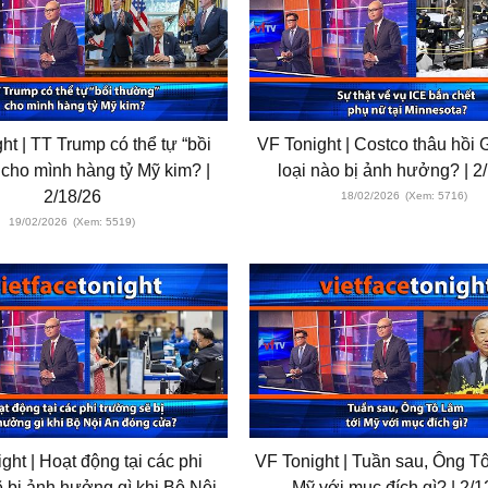
ht | TT Trump có thể tự “bồi
VF Tonight | Costco thâu hồi G
cho mình hàng tỷ Mỹ kim? |
loại nào bị ảnh hưởng? | 2
2/18/26
18/02/2026
(Xem: 5716)
19/02/2026
(Xem: 5519)
ght | Hoạt động tại các phi
VF Tonight | Tuần sau, Ông T
 bị ảnh hưởng gì khi Bộ Nội
Mỹ với mục đích gì? | 2/1