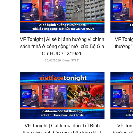
VF Tonight | Ai sẽ bị ảnh hưởng vì chính
VF Tonig
sách “nhà ở công cộng” mới của Bộ Gia
thường” 
Cư HUD? | 2/19/26
20/02/2026
(Xem: 5787)
VF Tonight | California đón Tết Bính
VF Toni
Ngọ với cảnh báo mưa bão kéo dài. |
trường sẽ