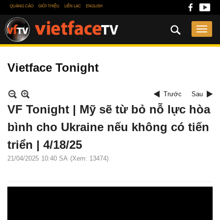
QUẢNG CÁO
GIỚI THIỆU
LIÊN LẠC
ENGLISH
Vietface Tonight
Trước
Sau
VF Tonight | Mỹ sẽ từ bỏ nỗ lực hòa
bình cho Ukraine nếu không có tiến
triển | 4/18/25
21/04/2025
10:40 SA
(Xem: 13474)