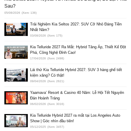
Sau?
05/08/2026
(Xem: 136)
Trải Nghiệm Kia Seltos 2027: SUV Cỡ Nhỏ Đáng Tiền
Nhất Năm?
03/08/2026
(Xem: 175)
Kia Telluride 2027 Ra Mắt: Hybrid Tăng Áp, Thiết Kế Đột
Phá, Công Nghệ Đỉnh Cao!
17/04/2026
(Xem: 2498)
Lái thử Kia Telluride Hybrid 2027: SUV 3 hàng ghế tiết
kiệm xăng? Có thật!
09/04/2026
(Xem: 2621)
Yaamava’ Resort & Casino 40 Năm: Lễ Hội Tết Nguyên
Đán Hoành Tráng
06/02/2026
(Xem: 3016)
Kia Telluride Hybrid 2027 ra mắt tại Los Angeles Auto
Show | Góc nhìn đầu tiên!
05/12/2025
(Xem: 3457)