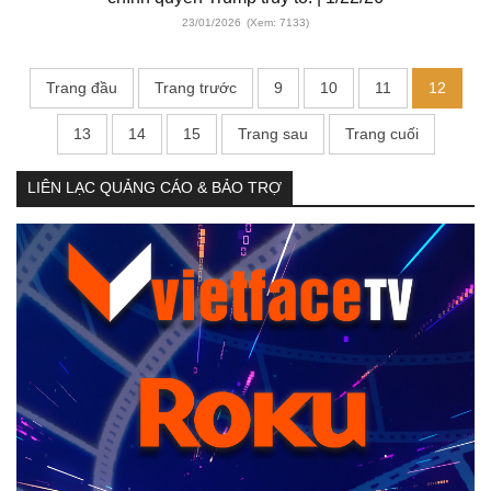
23/01/2026
(Xem: 7133)
Trang đầu
Trang trước
9
10
11
12
13
14
15
Trang sau
Trang cuối
LIÊN LẠC QUẢNG CÁO & BẢO TRỢ