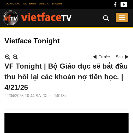
QUẢNG CÁO
GIỚI THIỆU
LIÊN LẠC
ENGLISH
Vietface Tonight
Trước
Sau
VF Tonight | Bộ Giáo dục sẽ bắt đầu
thu hồi lại các khoản nợ tiền học. |
4/21/25
22/04/2025
10:44 SA
(Xem: 14013)