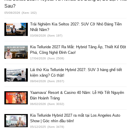
Sau?
05/08/2026
(Xem: 162)
Trải Nghiệm Kia Seltos 2027: SUV Cỡ Nhỏ Đáng Tiền
Nhất Năm?
03/08/2026
(Xem: 197)
Kia Telluride 2027 Ra Mắt: Hybrid Tăng Áp, Thiết Kế Đột
Phá, Công Nghệ Đỉnh Cao!
17/04/2026
(Xem: 2508)
Lái thử Kia Telluride Hybrid 2027: SUV 3 hàng ghế tiết
kiệm xăng? Có thật!
09/04/2026
(Xem: 2637)
Yaamava’ Resort & Casino 40 Năm: Lễ Hội Tết Nguyên
Đán Hoành Tráng
06/02/2026
(Xem: 3032)
Kia Telluride Hybrid 2027 ra mắt tại Los Angeles Auto
Show | Góc nhìn đầu tiên!
05/12/2025
(Xem: 3478)