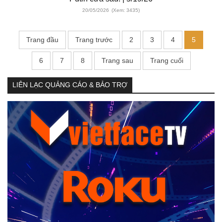
20/05/2026
(Xem: 3435)
Trang đầu
Trang trước
2
3
4
5
6
7
8
Trang sau
Trang cuối
LIÊN LẠC QUẢNG CÁO & BẢO TRỢ