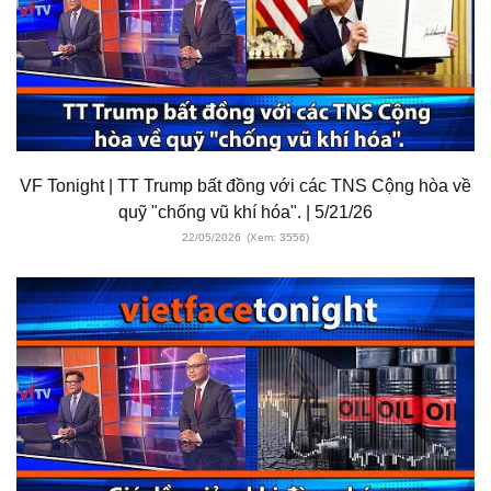
VF Tonight | TT Trump bất đồng với các TNS Cộng hòa về
quỹ "chống vũ khí hóa". | 5/21/26
22/05/2026
(Xem: 3556)