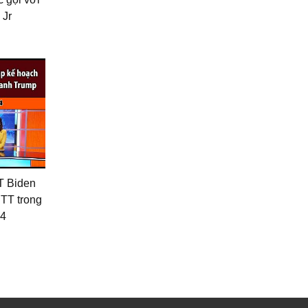
 Jr
T Biden
PTT trong
24