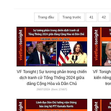
Trang đầu
Trang trước
41
42
VF Tonight | Sự tương phản trong chiến
VF Tonigh
dịch tranh cử Tổng Thống 2024 giữa
kiến riên
đảng Cộng Hòa và Dân Chủ
tro
29/07/2024
(Xem: 17467)