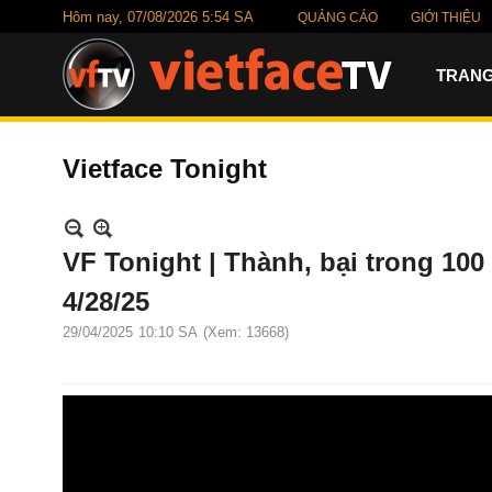
Hôm nay,
07/08/2026 5:54 SA
QUẢNG CÁO
GIỚI THIỆU
TRANG
Vietface Tonight
VF Tonight | Thành, bại trong 100
4/28/25
29/04/2025
10:10 SA
(Xem: 13668)