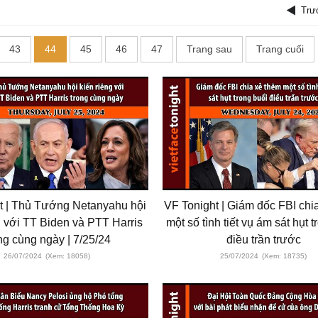
Trư
43
44
45
46
47
Trang sau
Trang cuối
t | Thủ Tướng Netanyahu hội
VF Tonight | Giám đốc FBI chi
g với TT Biden và PTT Harris
một số tình tiết vụ ám sát hụt 
ng cùng ngày | 7/25/24
điều trần trước
26/07/2024
(Xem: 18058)
25/07/2024
(Xem: 18735)