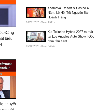
Yaamava’ Resort & Casino 40
Năm: Lễ Hội Tết Nguyên Đán
Hoành Tráng
06/02/2026
(Xem: 2991)
Kia Telluride Hybrid 2027 ra mắt
uốc Đảng
tại Los Angeles Auto Show | Góc
hát biểu
nhìn đầu tiên!
24
05/12/2025
(Xem: 3424)
ại thuyết
 gọi với