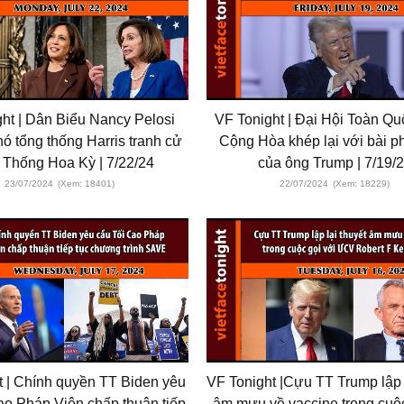
ht | Dân Biểu Nancy Pelosi
VF Tonight | Đại Hội Toàn Q
ó tổng thống Harris tranh cử
Cộng Hòa khép lại với bài p
 Thống Hoa Kỳ | 7/22/24
của ông Trump | 7/19/
23/07/2024
(Xem: 18401)
22/07/2024
(Xem: 18229)
t | Chính quyền TT Biden yêu
VF Tonight |Cựu TT Trump lập l
ao Pháp Viện chấp thuận tiếp
âm mưu về vaccine trong cuộc