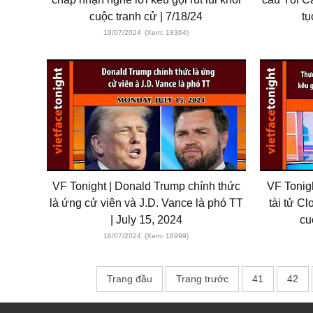
cuộc tranh cử | 7/18/24
t
19/07/2024
(Xem: 18364)
VF Tonight | Donald Trump chính thức
VF Tonig
là ứng cử viên và J.D. Vance là phó TT
tài tử C
| July 15, 2024
cu
16/07/2024
(Xem: 18999)
Trang đầu
Trang trước
41
42