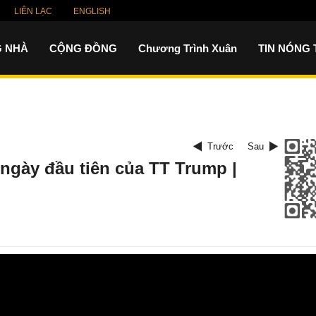
LIÊN LẠC
ENGLISH
 NHÀ
CỘNG ĐỒNG
Chương Trình Xuân
TIN NÓNG
Trước
Sau
 ngày đầu tiên của TT Trump |