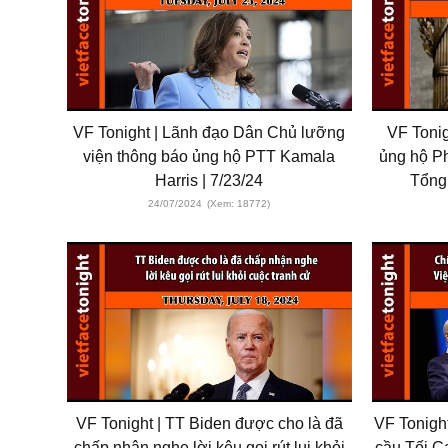
VF Tonight | Lãnh đạo Dân Chủ lưỡng
VF Tonig
viện thông báo ủng hộ PTT Kamala
ủng hộ Ph
Harris | 7/23/24
Tổng
24/07/2024
(Xem: 18772)
VF Tonight | TT Biden được cho là đã
VF Tonigh
chấp nhận nghe lời kêu gọi rút lui khỏi
cầu Tối C