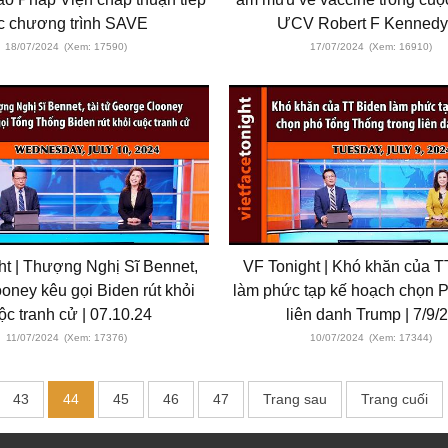
ục chương trình SAVE
ƯCV Robert F Kennedy
18/07/2024
(Xem: 17590)
17/07/2024
(Xem: 16910)
ht | Thượng Nghị Sĩ Bennet,
VF Tonight | Khó khăn của T
looney kêu gọi Biden rút khỏi
làm phức tạp kế hoạch chọn 
ộc tranh cử | 07.10.24
liên danh Trump | 7/9/
11/07/2024
(Xem: 17376)
10/07/2024
(Xem: 17344)
43
44
45
46
47
Trang sau
Trang cuối