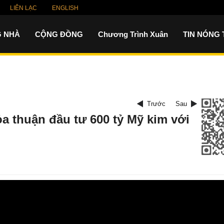
LIÊN LẠC
ENGLISH
 NHÀ
CỘNG ĐỒNG
Chương Trình Xuân
TIN NÓNG
Trước
Sau
ỏa thuận đầu tư 600 tỷ Mỹ kim với