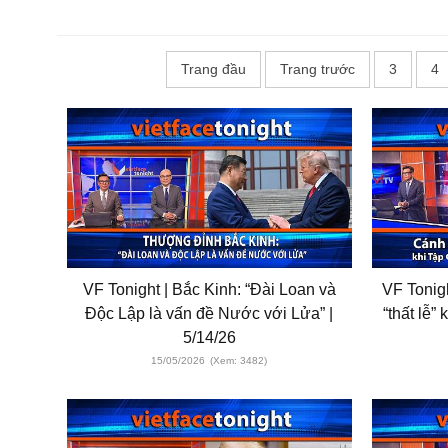
Trang đầu
Trang trước
3
4
VF Tonight | Bắc Kinh: “Đài Loan và
VF Tonigh
Độc Lập là vấn đề Nước với Lửa” |
“thất le
5/14/26
15/05/2026
(Xem: 3482)