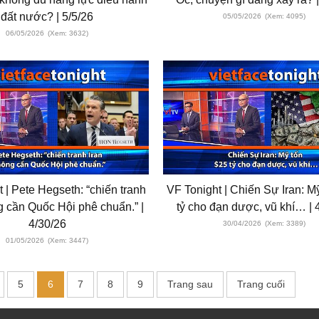
đất nước? | 5/5/26
05/05/2026
(Xem: 4095)
06/05/2026
(Xem: 3632)
 | Pete Hegseth: “chiến tranh
VF Tonight | Chiến Sự Iran: M
g cần Quốc Hội phê chuẩn.” |
tỷ cho đạn dược, vũ khí… | 
4/30/26
30/04/2026
(Xem: 3389)
01/05/2026
(Xem: 3447)
5
6
7
8
9
Trang sau
Trang cuối