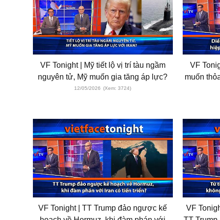
VF Tonight | Mỹ tiết lộ vị trí tàu ngầm
VF Toni
nguyên tử, Mỹ muốn gia tăng áp lực?
muốn thỏa
12/05/2026
(Xem: 3724)
VF Tonight | TT Trump đảo ngược kế
VF Tonigh
hoạch về Hormuz, khi đàm phán với
TT Trump 