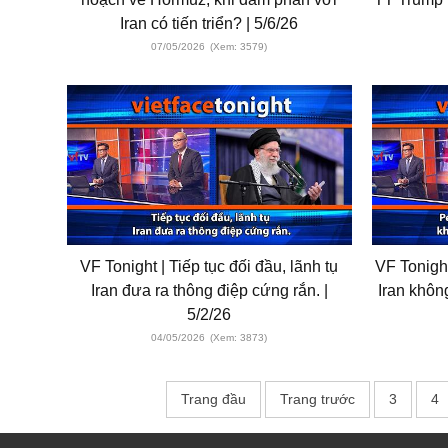
Iran có tiến triển? | 5/6/26
07/05/2026
(Xem: 3579)
VF Tonight | Tiếp tục đối đầu, lãnh tụ
VF Tonight
Iran đưa ra thông điệp cứng rắn. |
Iran khôn
5/2/26
04/05/2026
(Xem: 3873)
Trang đầu
Trang trước
3
4