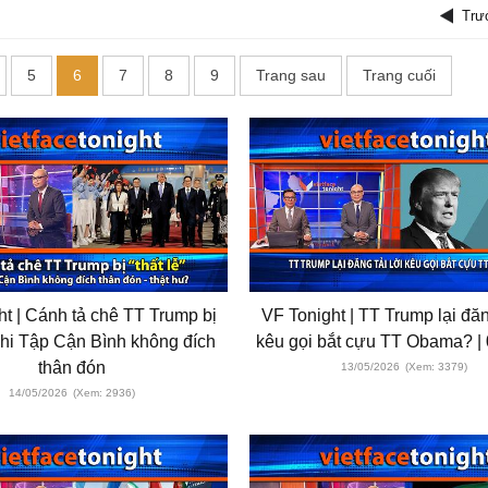
Trư
5
6
7
8
9
Trang sau
Trang cuối
t | Cánh tả chê TT Trump bị
VF Tonight | TT Trump lại đăng
̂̃” khi Tập Cận Bình không đích
kêu gọi bắt cựu TT Obama? | 
thân đón
13/05/2026
(Xem: 3379)
14/05/2026
(Xem: 2936)