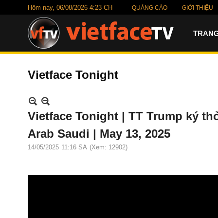
Hôm nay,
06/08/2026 4:23 CH
QUẢNG CÁO
GIỚI THIỆU
TRANG
Vietface Tonight
Vietface Tonight | TT Trump ký th
Arab Saudi | May 13, 2025
14/05/2025
11:16 SA
(Xem: 12902)