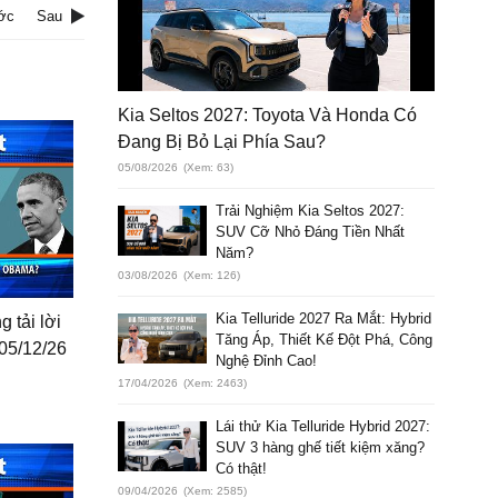
ớc
Sau
Kia Seltos 2027: Toyota Và Honda Có
Đang Bị Bỏ Lại Phía Sau?
05/08/2026
(Xem: 63)
Trải Nghiệm Kia Seltos 2027:
SUV Cỡ Nhỏ Đáng Tiền Nhất
Năm?
03/08/2026
(Xem: 126)
Kia Telluride 2027 Ra Mắt: Hybrid
 tải lời
Tăng Áp, Thiết Kế Đột Phá, Công
05/12/26
Nghệ Đỉnh Cao!
17/04/2026
(Xem: 2463)
Lái thử Kia Telluride Hybrid 2027:
SUV 3 hàng ghế tiết kiệm xăng?
Có thật!
09/04/2026
(Xem: 2585)