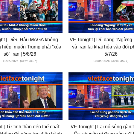
ght | Diều Hâu MAGA không
VF Tonight | Dù đang “Ngừng
 hiệp, muốn Trump phải “xóa
và Iran lại khai hỏa vào đối 
sổ” Iran | 5/8/26
5/7/26
11/05/2026
(Xem: 3497)
08/05/2026
(Xem: 3527)
t | Từ tinh thần đến thể chất:
VF Tonight | Lại nổ súng gần
không đủ năng lực điều hành
Ốc, chuyện gì đang xảy ra? |