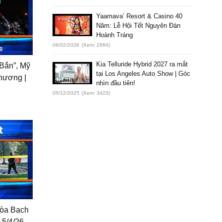
Yaamava’ Resort & Casino 40
Năm: Lễ Hội Tết Nguyên Đán
Hoành Tráng
06/02/2026
(Xem: 2984)
Kia Telluride Hybrid 2027 ra mắt
 Bắn”, Mỹ
tại Los Angeles Auto Show | Góc
phương |
nhìn đầu tiên!
05/12/2025
(Xem: 3423)
 tòa Bạch
 5/4/26