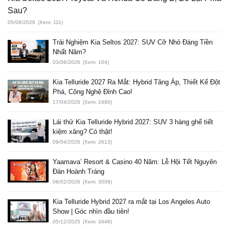
Sau?
05/08/2026
(Xem: 111)
Trải Nghiệm Kia Seltos 2027: SUV Cỡ Nhỏ Đáng Tiền
Nhất Năm?
03/08/2026
(Xem: 164)
Kia Telluride 2027 Ra Mắt: Hybrid Tăng Áp, Thiết Kế Đột
Phá, Công Nghệ Đỉnh Cao!
17/04/2026
(Xem: 2490)
Lái thử Kia Telluride Hybrid 2027: SUV 3 hàng ghế tiết
kiệm xăng? Có thật!
09/04/2026
(Xem: 2613)
Yaamava’ Resort & Casino 40 Năm: Lễ Hội Tết Nguyên
Đán Hoành Tráng
06/02/2026
(Xem: 3008)
Kia Telluride Hybrid 2027 ra mắt tại Los Angeles Auto
Show | Góc nhìn đầu tiên!
05/12/2025
(Xem: 3446)