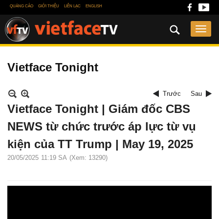
QUẢNG CÁO
GIỚI THIỆU
LIÊN LẠC
ENGLISH
Vietface Tonight
Trước
Sau
Vietface Tonight | Giám đốc CBS
NEWS từ chức trước áp lực từ vụ
kiện của TT Trump | May 19, 2025
20/05/2025
11:19 SA
(Xem: 13290)