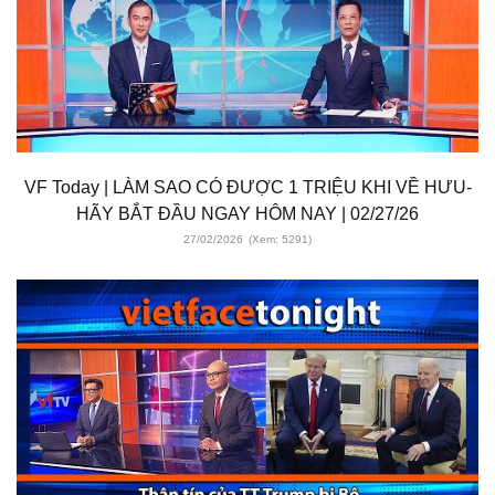
VF Today | LÀM SAO CÓ ĐƯỢC 1 TRIỆU KHI VỀ HƯU-
HÃY BẮT ĐẦU NGAY HÔM NAY | 02/27/26
27/02/2026
(Xem: 5291)