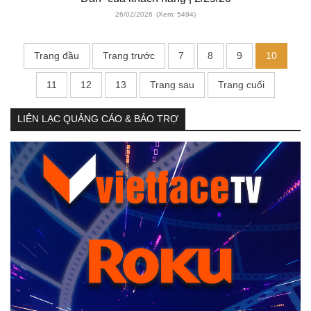
26/02/2026
(Xem: 5494)
Trang đầu
Trang trước
7
8
9
10
11
12
13
Trang sau
Trang cuối
LIÊN LẠC QUẢNG CÁO & BẢO TRỢ