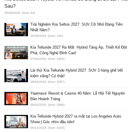
Sau?
05/08/2026
(Xem: 63)
Trải Nghiệm Kia Seltos 2027: SUV Cỡ Nhỏ Đáng Tiền
Nhất Năm?
03/08/2026
(Xem: 126)
Kia Telluride 2027 Ra Mắt: Hybrid Tăng Áp, Thiết Kế Đột
Phá, Công Nghệ Đỉnh Cao!
17/04/2026
(Xem: 2464)
Lái thử Kia Telluride Hybrid 2027: SUV 3 hàng ghế tiết
kiệm xăng? Có thật!
09/04/2026
(Xem: 2587)
Yaamava’ Resort & Casino 40 Năm: Lễ Hội Tết Nguyên
Đán Hoành Tráng
06/02/2026
(Xem: 2984)
Kia Telluride Hybrid 2027 ra mắt tại Los Angeles Auto
Show | Góc nhìn đầu tiên!
05/12/2025
(Xem: 3423)