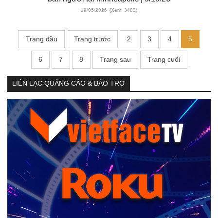
19/05/2026
(Xem: 3483)
Trang đầu
Trang trước
2
3
4
5
6
7
8
Trang sau
Trang cuối
LIÊN LẠC QUẢNG CÁO & BẢO TRỢ