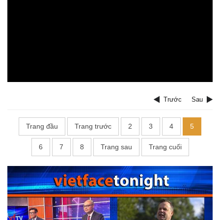
Trước
Sau
Trang đầu
Trang trước
2
3
4
5
6
7
8
Trang sau
Trang cuối