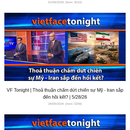
01/06/2026
(Xem: 3010)
VF Tonight | Thoả thuận chấm dứt chiến sự Mỹ - Iran sắp
đến hồi kết? | 5/28/26
29/05/2026
(Xem: 3209)