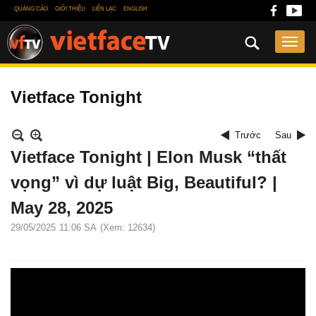
QUẢNG CÁO
GIỚI THIỆU
LIÊN LẠC
ENGLISH
Vietface Tonight
Trước
Sau
Vietface Tonight | Elon Musk “thất
vọng” vì dự luật Big, Beautiful? |
May 28, 2025
29/05/2025
11:06 SA
(Xem: 12634)