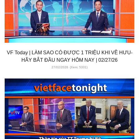
VF Today | LÀM SAO CÓ ĐƯỢC 1 TRIỆU KHI VỀ HƯU-
HÃY BẮT ĐẦU NGAY HÔM NAY | 02/27/26
27/02/2026
(Xem: 5331)