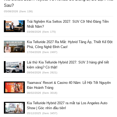
Sau?
05/08/2026
(Xem: 136)
Trải Nghiệm Kia Seltos 2027: SUV Cỡ Nhỏ Đáng Tiền
Nhất Năm?
03/08/2026
(Xem: 175)
Kia Telluride 2027 Ra Mắt: Hybrid Tăng Áp, Thiết Kế Đột
Phá, Công Nghệ Đỉnh Cao!
17/04/2026
(Xem: 2497)
Lái thử Kia Telluride Hybrid 2027: SUV 3 hàng ghế tiết
kiệm xăng? Có thật!
09/04/2026
(Xem: 2621)
Yaamava’ Resort & Casino 40 Năm: Lễ Hội Tết Nguyên
Đán Hoành Tráng
06/02/2026
(Xem: 3016)
Kia Telluride Hybrid 2027 ra mắt tại Los Angeles Auto
Show | Góc nhìn đầu tiên!
05/12/2025
(Xem: 3457)