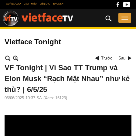
QUẢNG CÁO
GIỚI THIỆU
LIÊN LẠC
ENGLISH
Vietface Tonight
Trước
Sau
VF Tonight | Vì Sao TT Trump và
Elon Musk “Rạch Mặt Nhau” như kẻ
thù? | 6/5/25
06/06/2025
10:37 SA
(Xem: 15123)