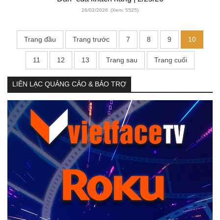
26/02/2026
(Xem: 5525)
Trang đầu
Trang trước
7
8
9
10
11
12
13
Trang sau
Trang cuối
LIÊN LẠC QUẢNG CÁO & BẢO TRỢ