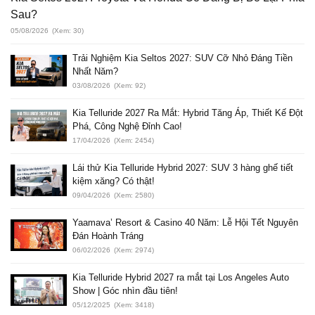
Sau?
05/08/2026
(Xem: 30)
Trải Nghiệm Kia Seltos 2027: SUV Cỡ Nhỏ Đáng Tiền
Nhất Năm?
03/08/2026
(Xem: 92)
Kia Telluride 2027 Ra Mắt: Hybrid Tăng Áp, Thiết Kế Đột
Phá, Công Nghệ Đỉnh Cao!
17/04/2026
(Xem: 2454)
Lái thử Kia Telluride Hybrid 2027: SUV 3 hàng ghế tiết
kiệm xăng? Có thật!
09/04/2026
(Xem: 2580)
Yaamava’ Resort & Casino 40 Năm: Lễ Hội Tết Nguyên
Đán Hoành Tráng
06/02/2026
(Xem: 2974)
Kia Telluride Hybrid 2027 ra mắt tại Los Angeles Auto
Show | Góc nhìn đầu tiên!
05/12/2025
(Xem: 3418)