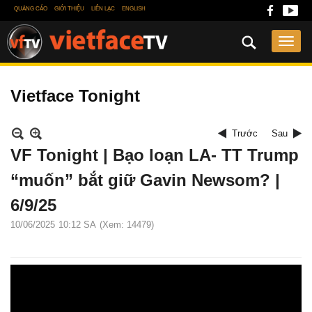
QUẢNG CÁO
GIỚI THIỆU
LIÊN LẠC
ENGLISH
Vietface Tonight
Trước
Sau
VF Tonight | Bạo loạn LA- TT Trump
“muốn” bắt giữ Gavin Newsom? |
6/9/25
10/06/2025
10:12 SA
(Xem: 14479)