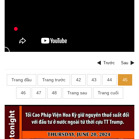
Trước
Sau
Trang đầu
Trang trước
42
43
44
45
46
47
48
Trang sau
Trang cuối