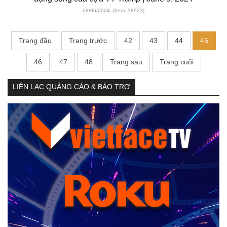
08/06/2024
(Xem: 18923)
Trang đầu
Trang trước
42
43
44
45
46
47
48
Trang sau
Trang cuối
LIÊN LẠC QUẢNG CÁO & BẢO TRỢ