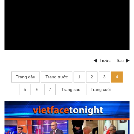
Trước
Sau
Trang đầu
Trang trước
1
2
3
4
5
6
7
Trang sau
Trang cuối