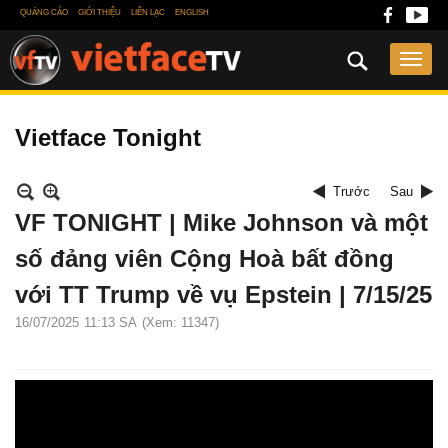
QUẢNG CÁO
GIỚI THIỆU
LIÊN LẠC
ENGLISH
Vietface Tonight
Trước
Sau
VF TONIGHT | Mike Johnson và một
số đảng viên Cộng Hoà bất đồng
với TT Trump về vụ Epstein | 7/15/25
16/07/2025
11:13 SA
(Xem: 11347)