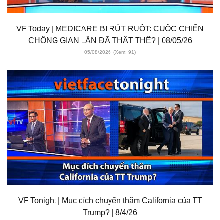
VF Today | MEDICARE BỊ RÚT RUỘT: CUỘC CHIẾN
CHỐNG GIAN LẬN ĐÃ THẤT THẾ? | 08/05/26
05/08/2026
(Xem: 91)
VF Tonight | Mục đích chuyến thăm California của TT
Trump? | 8/4/26