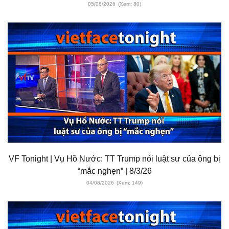
05/08/2026
(Xem: 80)
VF Tonight | Vụ Hồ Nước: TT Trump nói luật sư của ông bị
“mắc nghẹn” | 8/3/26
04/08/2026
(Xem: 149)