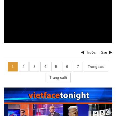
Trước
Sau
1
2
3
4
5
6
7
Trang sau
Trang cuối