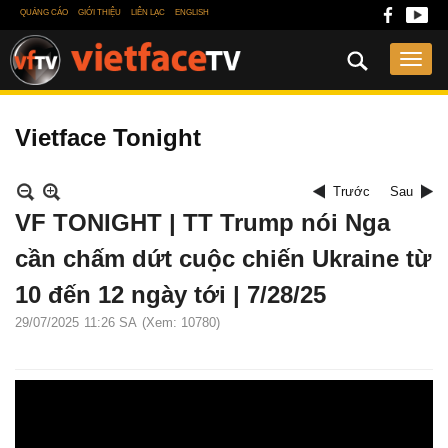
QUẢNG CÁO
GIỚI THIỆU
LIÊN LẠC
ENGLISH
Vietface Tonight
Trước
Sau
VF TONIGHT | TT Trump nói Nga
cần chấm dứt cuộc chiến Ukraine từ
10 đến 12 ngày tới | 7/28/25
29/07/2025
11:26 SA
(Xem: 10780)