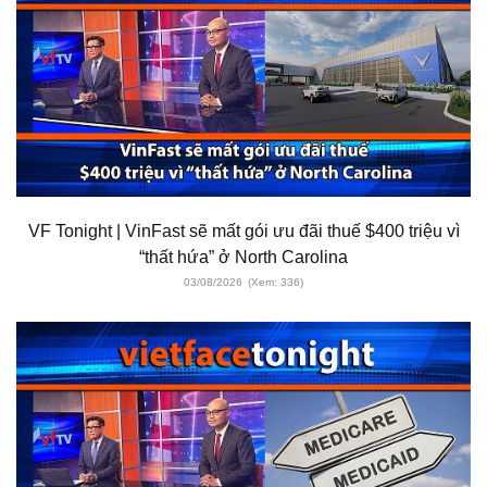
VF Tonight | VinFast sẽ mất gói ưu đãi thuế $400 triệu vì
“thất hứa” ở North Carolina
03/08/2026
(Xem: 336)