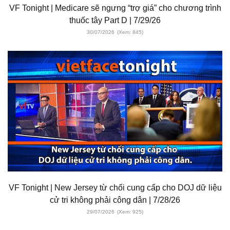
VF Tonight | Medicare sẽ ngưng “trợ giá” cho chương trình
thuốc tây Part D | 7/29/26
30/07/2026
(Xem: 845)
VF Tonight | New Jersey từ chối cung cấp cho DOJ dữ liệu
cử tri không phải công dân | 7/28/26
29/07/2026
(Xem: 925)