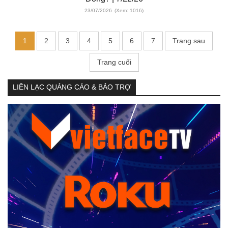
23/07/2026
(Xem: 1016)
1
2
3
4
5
6
7
Trang sau
Trang cuối
LIÊN LẠC QUẢNG CÁO & BẢO TRỢ