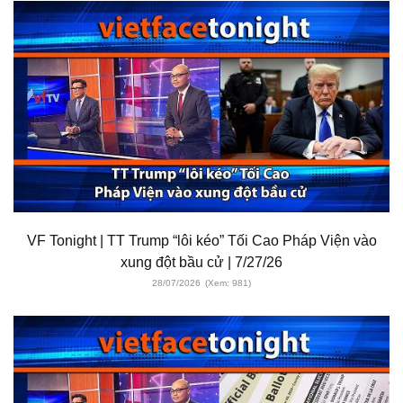
VF Tonight | TT Trump “lôi kéo” Tối Cao Pháp Viện vào
xung đột bầu cử | 7/27/26
28/07/2026
(Xem: 981)