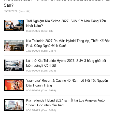
Sau?
05/08/2026
(Xem: 67)
Trải Nghiệm Kia Seltos 2027: SUV Cỡ Nhỏ Đáng Tiền
Nhất Năm?
03/08/2026
(Xem: 132)
Kia Telluride 2027 Ra Mắt: Hybrid Tăng Áp, Thiết Kế Đột
Phá, Công Nghệ Đỉnh Cao!
17/04/2026
(Xem: 2467)
Lái thử Kia Telluride Hybrid 2027: SUV 3 hàng ghế tiết
kiệm xăng? Có thật!
09/04/2026
(Xem: 2593)
Yaamava’ Resort & Casino 40 Năm: Lễ Hội Tết Nguyên
Đán Hoành Tráng
06/02/2026
(Xem: 2989)
Kia Telluride Hybrid 2027 ra mắt tại Los Angeles Auto
Show | Góc nhìn đầu tiên!
05/12/2025
(Xem: 3424)