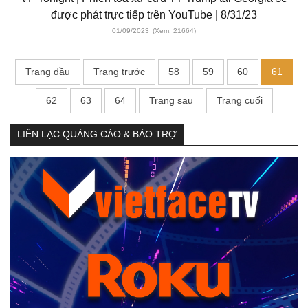
được phát trực tiếp trên YouTube | 8/31/23
01/09/2023
(Xem: 21664)
Trang đầu
Trang trước
58
59
60
61
62
63
64
Trang sau
Trang cuối
LIÊN LẠC QUẢNG CÁO & BẢO TRỢ