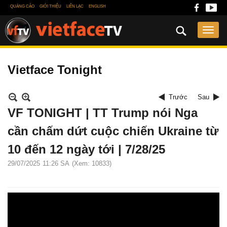
QUẢNG CÁO
GIỚI THIỆU
LIÊN LẠC
ENGLISH
Vietface Tonight
Trước
Sau
VF TONIGHT | TT Trump nói Nga
cần chấm dứt cuộc chiến Ukraine từ
10 đến 12 ngày tới | 7/28/25
29/07/2025
11:26 SA
(Xem: 10833)