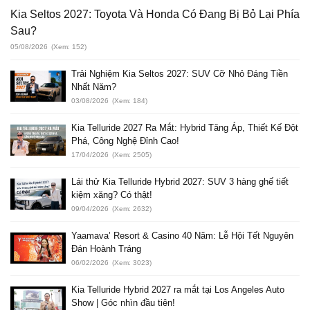
Kia Seltos 2027: Toyota Và Honda Có Đang Bị Bỏ Lại Phía
Sau?
05/08/2026
(Xem: 152)
Trải Nghiệm Kia Seltos 2027: SUV Cỡ Nhỏ Đáng Tiền
Nhất Năm?
03/08/2026
(Xem: 184)
Kia Telluride 2027 Ra Mắt: Hybrid Tăng Áp, Thiết Kế Đột
Phá, Công Nghệ Đỉnh Cao!
17/04/2026
(Xem: 2505)
Lái thử Kia Telluride Hybrid 2027: SUV 3 hàng ghế tiết
kiệm xăng? Có thật!
09/04/2026
(Xem: 2632)
Yaamava’ Resort & Casino 40 Năm: Lễ Hội Tết Nguyên
Đán Hoành Tráng
06/02/2026
(Xem: 3023)
Kia Telluride Hybrid 2027 ra mắt tại Los Angeles Auto
Show | Góc nhìn đầu tiên!