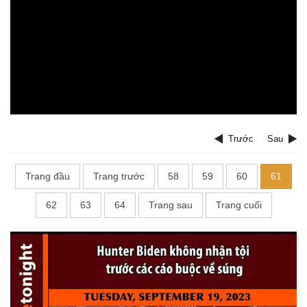
Trước
Sau
Trang đầu
Trang trước
58
59
60
61
62
63
64
Trang sau
Trang cuối