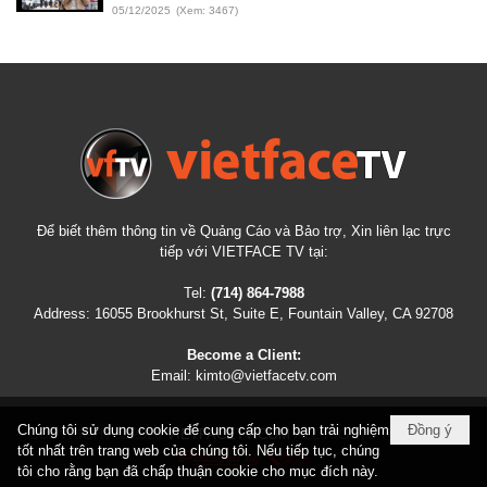
05/12/2025
(Xem: 3467)
Để biết thêm thông tin về Quảng Cáo và Bảo trợ, Xin liên lạc trực
tiếp với VIETFACE TV tại:
Tel:
(714) 864-7988
Address:
16055 Brookhurst St, Suite E, Fountain Valley, CA 92708
Become a Client:
Email:
kimto@vietfacetv.com
Chúng tôi sử dụng cookie để cung cấp cho bạn trải nghiệm
Đồng ý
COPYRIGHT © 2026
VIETFACETV.COM
ALL RIGHTS RESERVED
tốt nhất trên trang web của chúng tôi. Nếu tiếp tục, chúng
tôi cho rằng bạn đã chấp thuận cookie cho mục đích này.