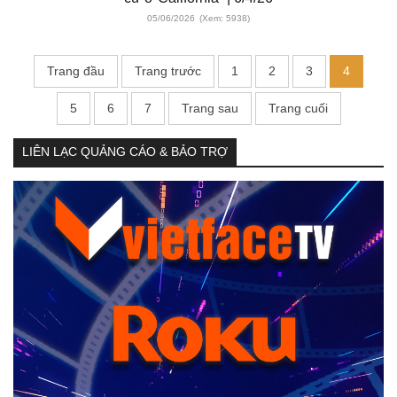
05/06/2026
(Xem: 5938)
Trang đầu
Trang trước
1
2
3
4
5
6
7
Trang sau
Trang cuối
LIÊN LẠC QUẢNG CÁO & BẢO TRỢ