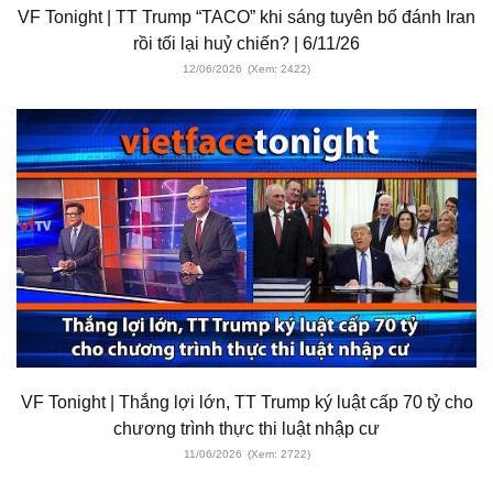
VF Tonight | TT Trump “TACO” khi sáng tuyên bố đánh Iran
rồi tối lại huỷ chiến? | 6/11/26
12/06/2026
(Xem: 2422)
VF Tonight | Thắng lợi lớn, TT Trump ký luật cấp 70 tỷ cho
chương trình thực thi luật nhập cư
11/06/2026
(Xem: 2722)