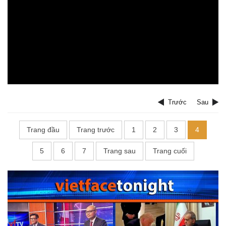
Trước
Sau
Trang đầu
Trang trước
1
2
3
4
5
6
7
Trang sau
Trang cuối