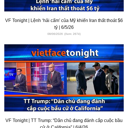
VF Tonight | Lệnh ‘hải cấm’ của Mỹ khiến Iran thất thoát $6
tỷ | 6/5/26
08/06/2026
(Xem: 2674)
VF Tonight | TT Trump: “Dân chủ đang đánh cắp cuộc bầu
cử ở California” | 6/4/26