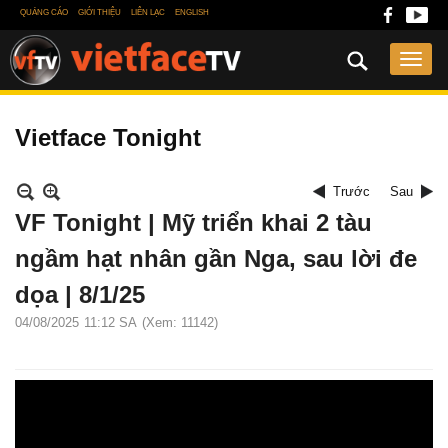
QUẢNG CÁO
GIỚI THIỆU
LIÊN LẠC
ENGLISH
Vietface Tonight
Trước
Sau
VF Tonight | Mỹ triển khai 2 tàu
ngầm hạt nhân gần Nga, sau lời đe
dọa | 8/1/25
04/08/2025
11:12 SA
(Xem: 11142)