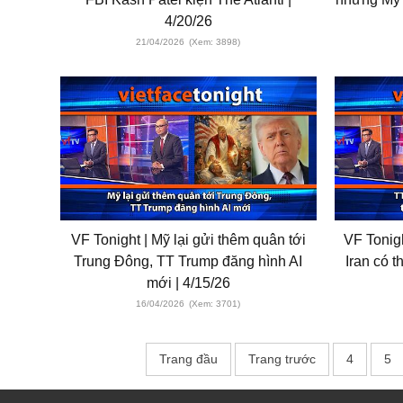
4/20/26
21/04/2026
(Xem: 3898)
VF Tonight | Mỹ lại gửi thêm quân tới
VF Tonig
Trung Đông, TT Trump đăng hình AI
Iran có th
mới | 4/15/26
16/04/2026
(Xem: 3701)
Trang đầu
Trang trước
4
5