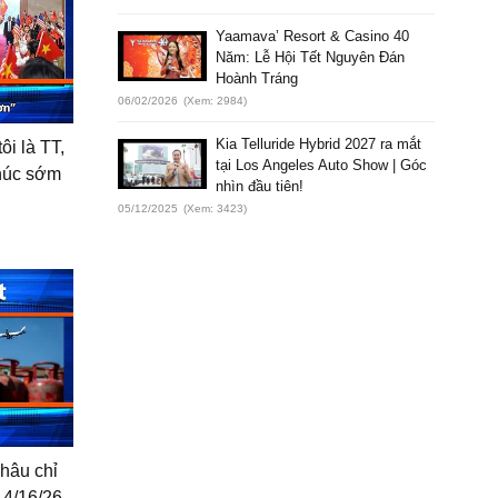
Yaamava’ Resort & Casino 40
Năm: Lễ Hội Tết Nguyên Đán
Hoành Tráng
06/02/2026
(Xem: 2984)
Kia Telluride Hybrid 2027 ra mắt
ôi là TT,
tại Los Angeles Auto Show | Góc
thúc sớm
nhìn đầu tiên!
05/12/2025
(Xem: 3423)
hâu chỉ
| 4/16/26