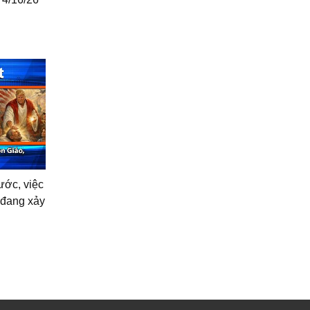
̛́c, việc
ì đang xảy