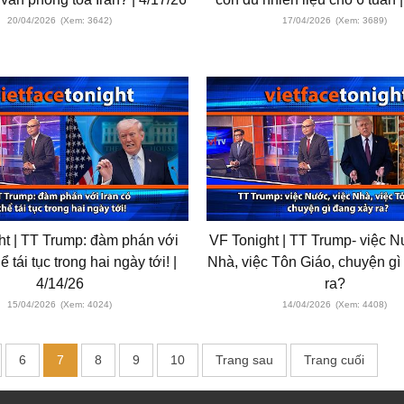
20/04/2026
(Xem: 3642)
17/04/2026
(Xem: 3689)
ht | TT Trump: đàm phán với
VF Tonight | TT Trump- việc Nưo
ể tái tục trong hai ngày tới! |
Nhà, việc Tôn Giáo, chuyện g
4/14/26
ra?
15/04/2026
(Xem: 4024)
14/04/2026
(Xem: 4408)
6
7
8
9
10
Trang sau
Trang cuối