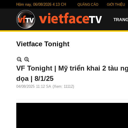
Hôm nay,
06/08/2026 4:13 CH
QUẢNG CÁO
GIỚI THIỆU
TRANG
Vietface Tonight
VF Tonight | Mỹ triển khai 2 tàu nga
dọa | 8/1/25
04/08/2025
11:12 SA
(Xem: 11112)