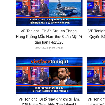
VF Tonight | Chiến Sự Leo Thang:
VF Tonigh
Hàng Không Mẫu Hạm thứ 3 của Mỹ tới
Quyền Bộ
gần Iran | 4/23/26
24/04/2026
(Xem: 3782)
VF Tonight | Bị tố “say xỉn” khi đi làm,
VF Tonight
FBI Kash Patel kiện The Atlanti |
nhưng Mỹ v