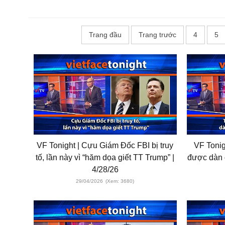
Trang đầu
Trang trước
4
5
VF Tonight | Cựu Giám Đốc FBI bị truy
VF Tonig
tố, lần này vì “hăm dọa giết TT Trump” |
được dàn d
4/28/26
29/04/2026
(Xem: 3680)