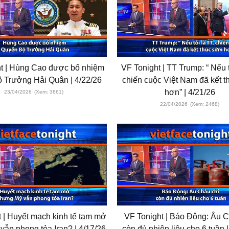
t | Hùng Cao được bổ nhiệm
VF Tonight | TT Trump: “ Nếu t
 Trưởng Hải Quân | 4/22/26
chiến cuộc Việt Nam đã kết 
hơn” | 4/21/26
23/04/2026
(Xem: 3861)
22/04/2026
(Xem: 2468)
 | Huyết mạch kinh tế tạm mở
VF Tonight | Báo Động: Âu C
ẫn phong tỏa Iran? | 4/17/26
còn đủ nhiên liệu cho 6 tuần 