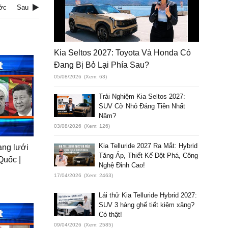
ớc
Sau
Kia Seltos 2027: Toyota Và Honda Có
Đang Bị Bỏ Lại Phía Sau?
05/08/2026
(Xem: 63)
Trải Nghiệm Kia Seltos 2027:
SUV Cỡ Nhỏ Đáng Tiền Nhất
Năm?
03/08/2026
(Xem: 126)
Kia Telluride 2027 Ra Mắt: Hybrid
ạng lưới
Tăng Áp, Thiết Kế Đột Phá, Công
Quốc |
Nghệ Đỉnh Cao!
17/04/2026
(Xem: 2463)
Lái thử Kia Telluride Hybrid 2027:
SUV 3 hàng ghế tiết kiệm xăng?
Có thật!
09/04/2026
(Xem: 2585)