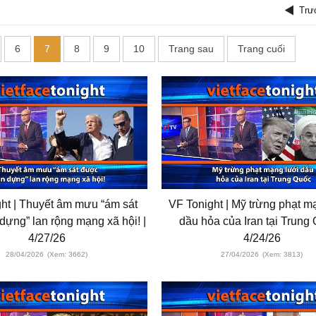
Trư
6
7
8
9
10
Trang sau
Trang cuối
ht | Thuyết âm mưu “ám sát
VF Tonight | Mỹ trừng phạt m
ựng” lan rộng mạng xã hội! |
dầu hỏa của Iran tại Trung 
4/27/26
4/24/26
28/04/2026
(Xem: 3662)
27/04/2026
(Xem: 3813)