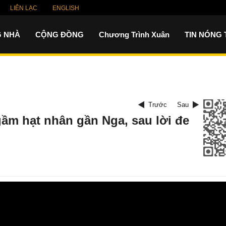
LIÊN LẠC
ENGLISH
 NHÀ
CỘNG ĐỒNG
Chương Trình Xuân
TIN NÓNG
Trước
Sau
̂̀m hạt nhân gần Nga, sau lời đe