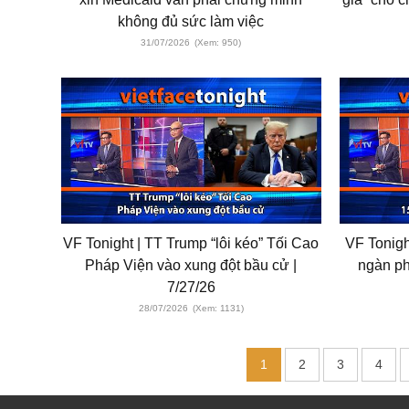
không đủ sức làm việc
31/07/2026
(Xem: 950)
VF Tonight | TT Trump “lôi kéo” Tối Cao
VF Tonigh
Pháp Viện vào xung đột bầu cử |
ngàn ph
7/27/26
28/07/2026
(Xem: 1131)
1
2
3
4