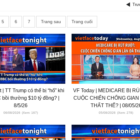
Trư
5
6
7
Trang sau
Trang cuối
 | TT Trump có thể bị “hố” khi
VF Today | MEDICARE BỊ R
 bồi thường $10 tỷ đồng? |
CUỘC CHIẾN CHỐNG GIAN
8/5/26
THẤT THẾ? | 08/05/2
06/08/2026
(Xem: 167)
05/08/2026
(Xem: 278)