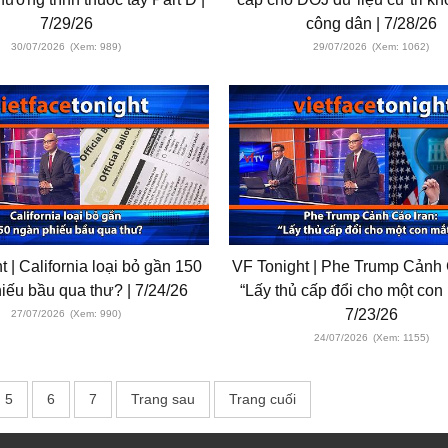
7/29/26
công dân | 7/28/26
30/07/2026
(Xem: 989)
29/07/2026
(Xem: 1062)
t | California loại bỏ gần 150
VF Tonight | Phe Trump Cảnh 
iếu bầu qua thư? | 7/24/26
“Lấy thủ cấp đổi cho một con
7/23/26
27/07/2026
(Xem: 990)
24/07/2026
(Xem: 1155)
5
6
7
Trang sau
Trang cuối