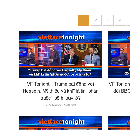
1
2
3
4
VF Tonight | “Trump bất đồng với
VF Tonight
Hegseth, Mỹ thiếu vũ khí” là tin “phản
đòi BBC
quốc”, sẽ bị truy tố?
07/08/2026
(Xem: 94)