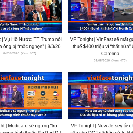
t | Vụ Hồ Nước: TT Trump nói
VF Tonight | VinFast sẽ mất g
a ông bị “mắc nghẹn” | 8/3/26
thuế $400 triệu vì “thất hứa”
Carolina
04/08/2026
(Xem: 407)
03/08/2026
(Xem: 475)
ht | Medicare sẽ ngưng “trợ
VF Tonight | New Jersey từ c
hương trình thuốc tây Part D |
cấp cho DOJ dữ liệu cử tri kh