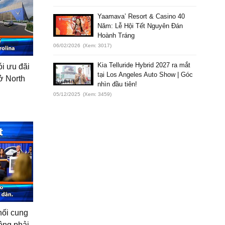
Yaamava’ Resort & Casino 40
Năm: Lễ Hội Tết Nguyên Đán
Hoành Tráng
06/02/2026
(Xem: 3017)
Kia Telluride Hybrid 2027 ra mắt
ói ưu đãi
tại Los Angeles Auto Show | Góc
 ở North
nhìn đầu tiên!
05/12/2025
(Xem: 3459)
hối cung
ông phải