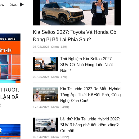
ớc
Sau
Kia Seltos 2027: Toyota Và Honda Có
Đang Bị Bỏ Lại Phía Sau?
05/08/2026
(Xem: 139)
Trải Nghiệm Kia Seltos 2027:
SUV Cỡ Nhỏ Đáng Tiền Nhất
Năm?
03/08/2026
(Xem: 176)
Kia Telluride 2027 Ra Mắt: Hybrid
ÚT RUỘT:
Tăng Áp, Thiết Kế Đột Phá, Công
 LẬN ĐÃ
Nghệ Đỉnh Cao!
6
17/04/2026
(Xem: 2498)
Lái thử Kia Telluride Hybrid 2027:
SUV 3 hàng ghế tiết kiệm xăng?
Có thật!
09/04/2026
(Xem: 2622)