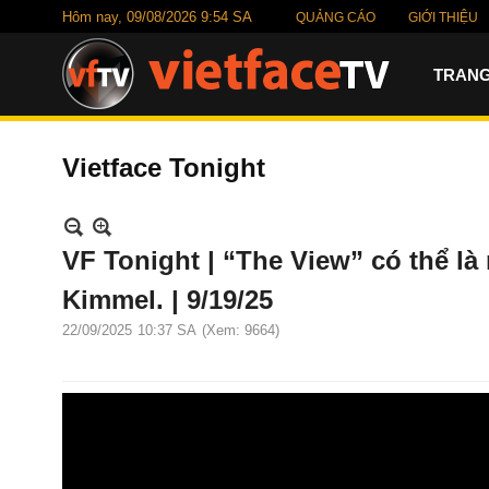
Hôm nay,
09/08/2026 9:54 SA
QUẢNG CÁO
GIỚI THIỆU
TRANG
Vietface Tonight
VF Tonight | “The View” có thể là
Kimmel. | 9/19/25
22/09/2025
10:37 SA
(Xem: 9664)