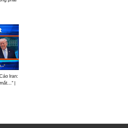
Cáo Iran:
 mắt…” |