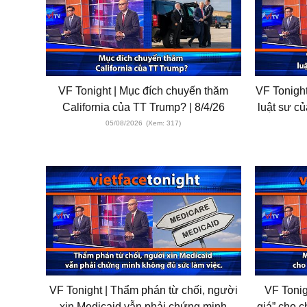
VF Tonight | Mục đích chuyến thăm
VF Tonigh
California của TT Trump? | 8/4/26
luật sư củ
05/08/2026
(Xem: 317)
VF Tonight | Thẩm phán từ chối, người
VF Tonig
xin Medicaid vẫn phải chứng minh
giá” cho c