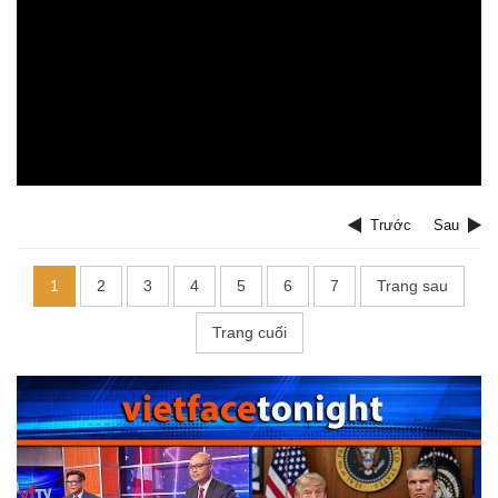
Trước
Sau
1
2
3
4
5
6
7
Trang sau
Trang cuối