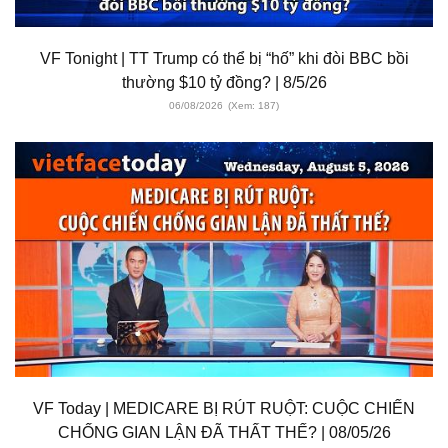
VF Tonight | TT Trump có thể bị “hố” khi đòi BBC bồi
thường $10 tỷ đồng? | 8/5/26
06/08/2026
(Xem: 187)
VF Today | MEDICARE BỊ RÚT RUỘT: CUỘC CHIẾN
CHỐNG GIAN LẬN ĐÃ THẤT THẾ? | 08/05/26