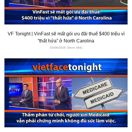
VF Tonight | VinFast sẽ mất gói ưu đãi thuế $400 triệu vì
“thất hứa” ở North Carolina
03/08/2026
(Xem: 494)