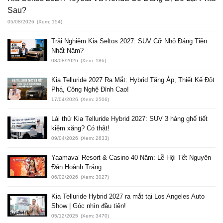
Sau?
05/08/2026
(Xem: 154)
Trải Nghiệm Kia Seltos 2027: SUV Cỡ Nhỏ Đáng Tiền
Nhất Năm?
03/08/2026
(Xem: 186)
Kia Telluride 2027 Ra Mắt: Hybrid Tăng Áp, Thiết Kế Đột
Phá, Công Nghệ Đỉnh Cao!
17/04/2026
(Xem: 2506)
Lái thử Kia Telluride Hybrid 2027: SUV 3 hàng ghế tiết
kiệm xăng? Có thật!
09/04/2026
(Xem: 2633)
Yaamava’ Resort & Casino 40 Năm: Lễ Hội Tết Nguyên
Đán Hoành Tráng
06/02/2026
(Xem: 3027)
Kia Telluride Hybrid 2027 ra mắt tại Los Angeles Auto
Show | Góc nhìn đầu tiên!
05/12/2025
(Xem: 3470)