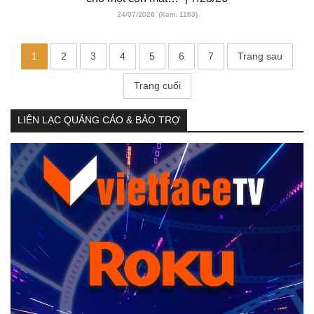
24/07/2026
(Xem: 1163)
1
2
3
4
5
6
7
Trang sau
Trang cuối
LIÊN LẠC QUẢNG CÁO & BẢO TRỢ