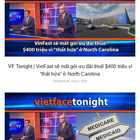
VF Tonight | VinFast sẽ mất gói ưu đãi thuế $400 triệu vì
“thất hứa” ở North Carolina
03/08/2026
(Xem: 335)