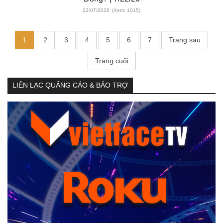
23/07/2026
(Xem: 1015)
1
2
3
4
5
6
7
Trang sau
Trang cuối
LIÊN LẠC QUẢNG CÁO & BẢO TRỢ