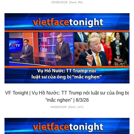
05/08/2026
(Xem: 80)
VF Tonight | Vụ Hồ Nước: TT Trump nói luật sư của ông bị
“mắc nghẹn” | 8/3/26
04/08/2026
(Xem: 147)