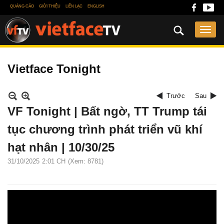
QUẢNG CÁO
GIỚI THIỆU
LIÊN LẠC
ENGLISH
Vietface Tonight
Trước
Sau
VF Tonight | Bất ngờ, TT Trump tái
tục chương trình phát triển vũ khí
hạt nhân | 10/30/25
31/10/2025
2:01 CH
(Xem: 8781)