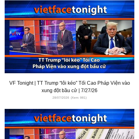
VF Tonight | TT Trump “lôi kéo” Tối Cao Pháp Viện vào
xung đột bầu cử | 7/27/26
28/07/2026
(Xem: 981)