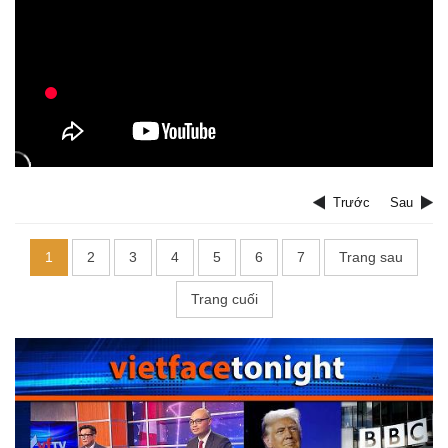
Trước
Sau
1
2
3
4
5
6
7
Trang sau
Trang cuối