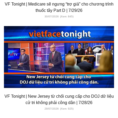
VF Tonight | Medicare sẽ ngưng “trợ giá” cho chương trình
thuốc tây Part D | 7/29/26
30/07/2026
(Xem: 845)
VF Tonight | New Jersey từ chối cung cấp cho DOJ dữ liệu
cử tri không phải công dân | 7/28/26
29/07/2026
(Xem: 925)