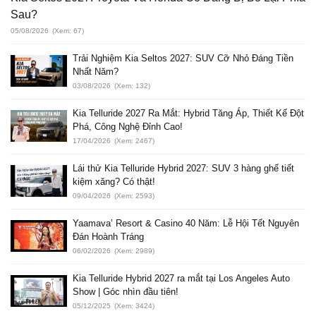
Sau?
05/08/2026
(Xem: 67)
Trải Nghiệm Kia Seltos 2027: SUV Cỡ Nhỏ Đáng Tiền
Nhất Năm?
03/08/2026
(Xem: 132)
Kia Telluride 2027 Ra Mắt: Hybrid Tăng Áp, Thiết Kế Đột
Phá, Công Nghệ Đỉnh Cao!
17/04/2026
(Xem: 2467)
Lái thử Kia Telluride Hybrid 2027: SUV 3 hàng ghế tiết
kiệm xăng? Có thật!
09/04/2026
(Xem: 2593)
Yaamava’ Resort & Casino 40 Năm: Lễ Hội Tết Nguyên
Đán Hoành Tráng
06/02/2026
(Xem: 2989)
Kia Telluride Hybrid 2027 ra mắt tại Los Angeles Auto
Show | Góc nhìn đầu tiên!
05/12/2025
(Xem: 3424)