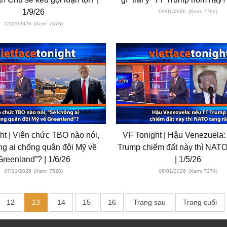
1/9/26
09/01/2026
(Xem: 7792)
12/01/2026
(Xem: 7576)
ht | Viên chức TBO nào nói,
VF Tonight | Hậu Venezuela:
ng ai chống quân đội Mỹ về
Trump chiếm đất này thì NATO
Greenland”? | 1/6/26
| 1/5/26
07/01/2026
(Xem: 7520)
06/01/2026
(Xem: 7374)
12
13
14
15
16
Trang sau
Trang cuối