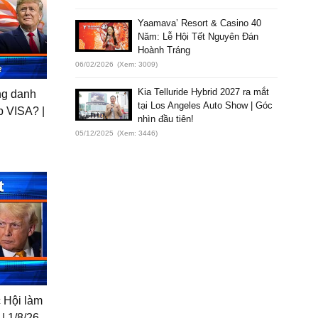
Yaamava’ Resort & Casino 40
Năm: Lễ Hội Tết Nguyên Đán
Hoành Tráng
06/02/2026
(Xem: 3009)
Kia Telluride Hybrid 2027 ra mắt
ong danh
tại Los Angeles Auto Show | Góc
́p VISA? |
nhìn đầu tiên!
05/12/2025
(Xem: 3446)
 Hội làm
| 1/8/26