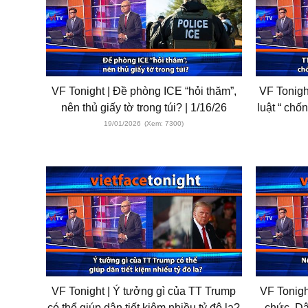
VF Tonight | Đề phòng ICE “hỏi thăm”,
VF Tonigh
nên thủ giấy tờ trong túi? | 1/16/26
luật “ chố
19/01/2026
(Xem: 7300)
VF Tonight | Ý tưởng gì của TT Trump
VF Tonigh
có thể giúp dân tiết kiệm nhiều tỷ đô la?
chức, Dâ