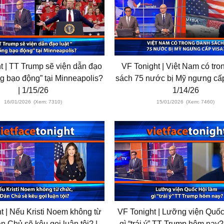
t | TT Trump sẽ viện dẫn đạo
VF Tonight | Việt Nam có tr
ng bạo động” tại Minneapolis?
sách 75 nước bị Mỹ ngưng câ
| 1/15/26
1/14/26
16/01/2026
(Xem: 7310)
15/01/2026
(Xem: 7460)
t | Nếu Kristi Noem không từ
VF Tonight | Lưỡng viện Quốc
n Chủ sẽ kêu gọi luận tội? |
gì “trái ý” TT Trump hôm nay? 