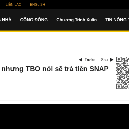
LIÊN LẠC
ENGLISH
 NHÀ
CỘNG ĐỒNG
Chương Trình Xuân
TIN NÓNG
Trước
Sau
 nhưng TBO nói sẽ trả tiền SNAP