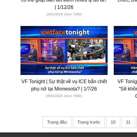
| 1/12/26
13/01/2026
(Xem: 7360)
VF Tonight | Sự thật về vụ ICE bắn chết
VF Tonig
phụ nữ tại Minnesota? | 1/7/26
“Sẽ khô
08/01/2026
(Xem: 7690)
Trang đầu
Trang trước
10
11