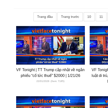
Trang đầu
Trang trước
10
11
VF Tonight | TT Trump cập nhật về ngân
VF Tonigh
phiếu “cổ tức thuế” $2000 | 1/21/26
luật di tr
22/01/2026
(Xem: 7185)