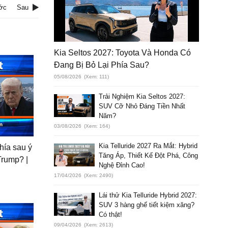
ớc
Sau
Kia Seltos 2027: Toyota Và Honda Có
Đang Bị Bỏ Lại Phía Sau?
05/08/2026
(Xem: 111)
Trải Nghiệm Kia Seltos 2027:
SUV Cỡ Nhỏ Đáng Tiền Nhất
Năm?
03/08/2026
(Xem: 164)
Kia Telluride 2027 Ra Mắt: Hybrid
hía sau ý
Tăng Áp, Thiết Kế Đột Phá, Công
Trump? |
Nghệ Đỉnh Cao!
17/04/2026
(Xem: 2490)
Lái thử Kia Telluride Hybrid 2027:
SUV 3 hàng ghế tiết kiệm xăng?
Có thật!
09/04/2026
(Xem: 2613)