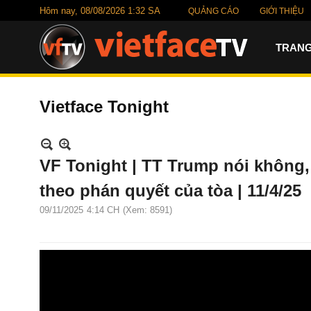
Hôm nay,
08/08/2026 1:32 SA
QUẢNG CÁO
GIỚI THIỆU
TRANG
Vietface Tonight
VF Tonight | TT Trump nói không,
theo phán quyết của tòa | 11/4/25
09/11/2025
4:14 CH
(Xem: 8591)