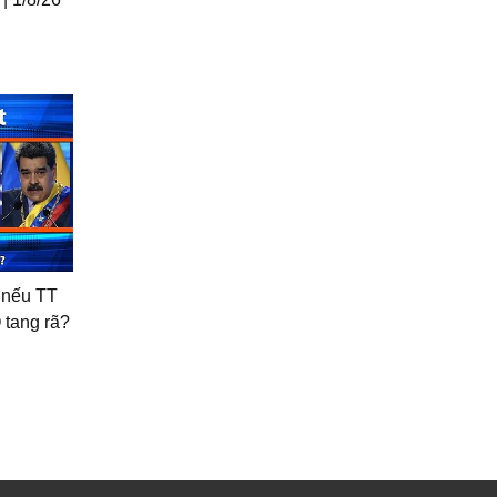
 nếu TT
 tang rã?