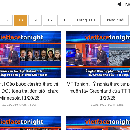
Trư
12
13
14
15
16
Trang sau
Trang cuối
t | Cáo buộc cản trở thực thi
VF Tonight | Ý nghĩa thực sự p
ú, DOJ tống trát đến giới chức
muốn lấy Greenland của TT 
Minnesota | 1/20/26
1/19/26
21/01/2026
(Xem: 7360)
20/01/2026
(Xem: 7281)