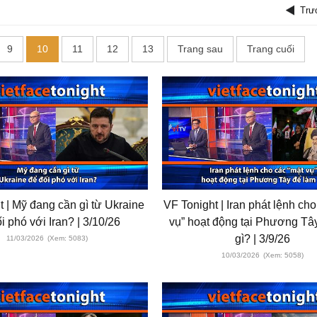
Trư
9
10
11
12
13
Trang sau
Trang cuối
t | Mỹ đang cần gì từ Ukraine
VF Tonight | Iran phát lệnh ch
i phó với Iran? | 3/10/26
vụ” hoạt động tại Phương Tâ
gì? | 3/9/26
11/03/2026
(Xem: 5083)
10/03/2026
(Xem: 5058)