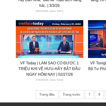
hải.. | 3/3/26
04/03/2026
(Xem: 5497)
VF Today | LÀM SAO CÓ ĐƯỢC 1
VF Tonigh
TRIỆU KHI VỀ HƯU-HÃY BẮT ĐẦU
Bộ Tư Pháp
NGAY HÔM NAY | 02/27/26
27/02/2026
(Xem: 5310)
Trang đầu
Trang trước
7
8