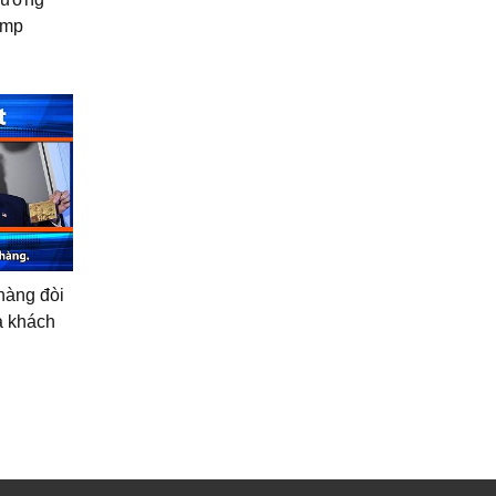
ump
 hàng đòi
a khách