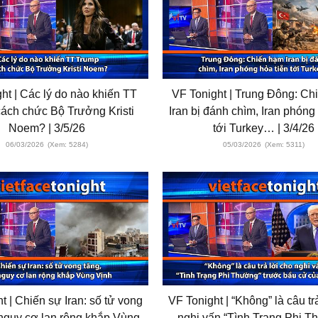
ht | Các lý do nào khiến TT
VF Tonight | Trung Đông: Ch
ách chức Bộ Trưởng Kristi
Iran bị đánh chìm, Iran phóng
Noem? | 3/5/26
tới Turkey… | 3/4/26
06/03/2026
(Xem: 5284)
05/03/2026
(Xem: 5311)
t | Chiến sự Iran: số tử vong
VF Tonight | “Không” là câu tr
 nguy cơ lan rộng khắp Vùng
nghi vấn “Tình Trạng Phi T