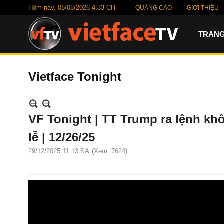
Hôm nay,
08/08/2026 4:33 CH
QUẢNG CÁO
GIỚI THIỆU
TRANG
Vietface Tonight
VF Tonight | TT Trump ra lệnh khôn
lễ | 12/26/25
29/12/2025
11:13 SA
(Xem: 7624)