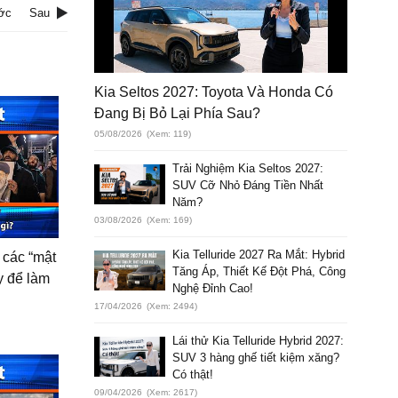
ớc
Sau
Kia Seltos 2027: Toyota Và Honda Có
Đang Bị Bỏ Lại Phía Sau?
05/08/2026
(Xem: 119)
Trải Nghiệm Kia Seltos 2027:
SUV Cỡ Nhỏ Đáng Tiền Nhất
Năm?
03/08/2026
(Xem: 169)
Kia Telluride 2027 Ra Mắt: Hybrid
o các “mật
Tăng Áp, Thiết Kế Đột Phá, Công
y để làm
Nghệ Đỉnh Cao!
17/04/2026
(Xem: 2494)
Lái thử Kia Telluride Hybrid 2027:
SUV 3 hàng ghế tiết kiệm xăng?
Có thật!
09/04/2026
(Xem: 2617)