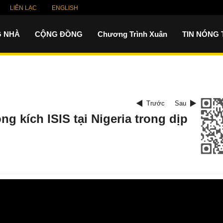
LIÊN LẠC
ENGLISH
 NHÀ
CỘNG ĐỒNG
Chương Trình Xuân
TIN NÓNG
Trước
Sau
g kích ISIS tại Nigeria trong dịp