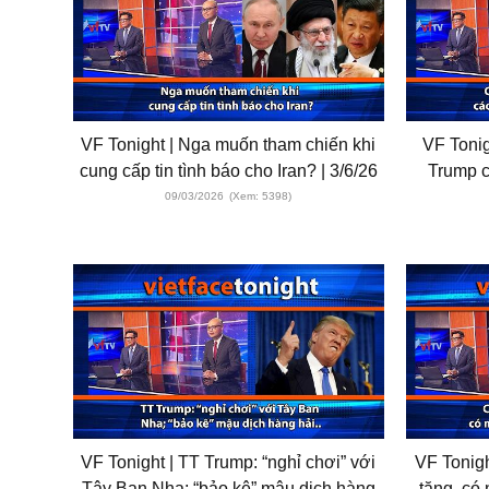
VF Tonight | Nga muốn tham chiến khi
VF Tonig
cung cấp tin tình báo cho Iran? | 3/6/26
Trump c
09/03/2026
(Xem: 5398)
VF Tonight | TT Trump: “nghỉ chơi” với
VF Tonigh
Tây Ban Nha; “bảo kê” mậu dịch hàng
tăng, có