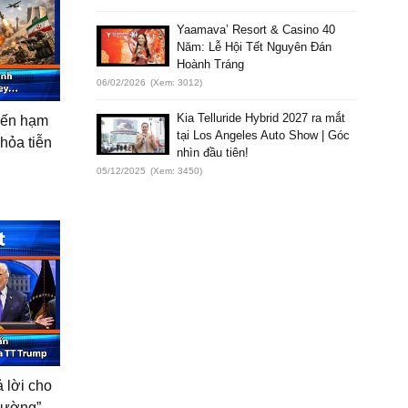
Yaamava’ Resort & Casino 40
Năm: Lễ Hội Tết Nguyên Đán
Hoành Tráng
06/02/2026
(Xem: 3012)
Kia Telluride Hybrid 2027 ra mắt
iến hạm
tại Los Angeles Auto Show | Góc
 hỏa tiễn
nhìn đầu tiên!
05/12/2025
(Xem: 3450)
ả lời cho
hường”