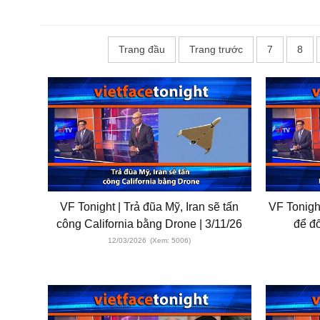
Trang đầu
Trang trước
7
8
VF Tonight | Trả đũa Mỹ, Iran sẽ tấn
VF Tonigh
công California bằng Drone | 3/11/26
để đố
12/03/2026
(Xem: 5006)