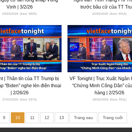
Vịnh | 3/2/26
trước bầu cử của TT Tr
03/03/2026
(Xem: 5605)
02/03/2026
(Xem: 5510)
t | Thân tín của TT Trump bị
VF Tonight | Trục Xuất: Ngân
 “Biden” nghe lén điện thoại
“Chứng Minh Công Dân” củ
| 2/26/26
hàng | 2/25/26
27/02/2026
(Xem: 5373)
26/02/2026
(Xem: 5511)
9
10
11
12
13
Trang sau
Trang cuối