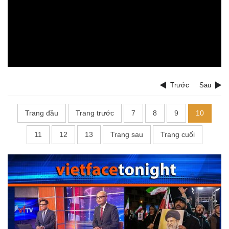
Trước
Sau
Trang đầu
Trang trước
7
8
9
10
11
12
13
Trang sau
Trang cuối