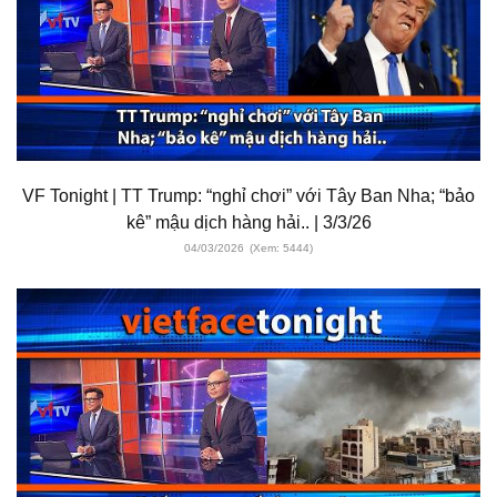
VF Tonight | TT Trump: “nghỉ chơi” với Tây Ban Nha; “bảo
kê” mậu dịch hàng hải.. | 3/3/26
04/03/2026
(Xem: 5444)