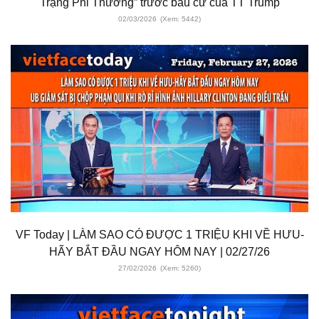
Trạng Phi Thường” trước bầu cử của TT Trump
02/03/2026
(Xem: 5442)
VF Today | LÀM SAO CÓ ĐƯỢC 1 TRIỆU KHI VỀ HƯU-
HÃY BẮT ĐẦU NGAY HÔM NAY | 02/27/26
27/02/2026
(Xem: 5260)