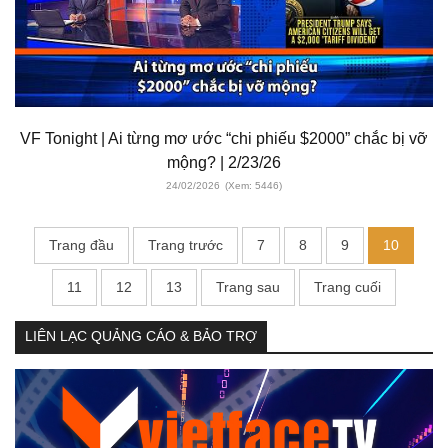
VF Tonight | Ai từng mơ ước “chi phiếu $2000” chắc bị vỡ
mộng? | 2/23/26
24/02/2026
(Xem: 5446)
Trang đầu
Trang trước
7
8
9
10
11
12
13
Trang sau
Trang cuối
LIÊN LẠC QUẢNG CÁO & BẢO TRỢ