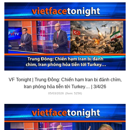
VF Tonight | Trung Đông: Chiến hạm Iran bị đánh chìm,
Iran phóng hỏa tiễn tới Turkey… | 3/4/26
05/03/2026
(Xem: 5256)