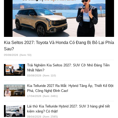
Kia Seltos 2027: Toyota Và Honda Có Đang Bị Bỏ Lại Phía
Sau?
05/08/2026
(Xem: 53)
Trải Nghiệm Kia Seltos 2027: SUV Cỡ Nhỏ Đáng Tiền
Nhất Năm?
03/08/2026
(Xem: 110)
Kia Telluride 2027 Ra Mắt: Hybrid Tăng Áp, Thiết Kế Đột
Phá, Công Nghệ Đỉnh Cao!
17/04/2026
(Xem: 2461)
Lái thử Kia Telluride Hybrid 2027: SUV 3 hàng ghế tiết
kiệm xăng? Có thật!
09/04/2026
(Xem: 2585)