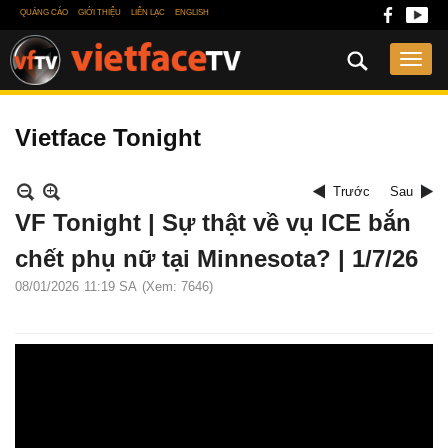
QUẢNG CÁO
GIỚI THIỆU
LIÊN LẠC
ENGLISH
Vietface Tonight
Trước
Sau
VF Tonight | Sự thật về vụ ICE bắn
chết phụ nữ tại Minnesota? | 1/7/26
08/01/2026
11:19 SA
(Xem: 7646)