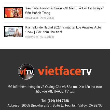
Yaamava’ Resort & Casino 40 Năm: Lễ Hội Tết Nguyên
Đán Hoành Tráng
06/02/2026
(Xem: 2982)
Kia Telluride Hybrid 2027 ra mắt tại Los Angeles Auto
Show | Góc nhìn đầu tiên!
05/12/2025
(Xem: 3423)
Để biết thêm thông tin về Quảng Cáo và Bảo trợ, Xin liên lạc trực
tiếp với VIETFACE TV tại:
Tel:
(714) 864-7988
Address:
16055 Brookhurst St, Suite E, Fountain Valley, CA 92708