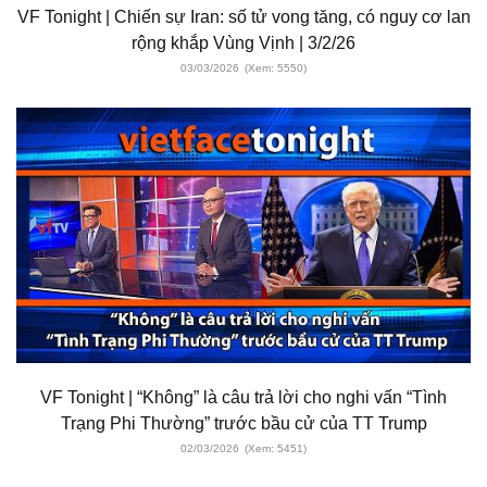
VF Tonight | Chiến sự Iran: số tử vong tăng, có nguy cơ lan
rộng khắp Vùng Vịnh | 3/2/26
03/03/2026
(Xem: 5550)
VF Tonight | “Không” là câu trả lời cho nghi vấn “Tình
Trạng Phi Thường” trước bầu cử của TT Trump
02/03/2026
(Xem: 5451)