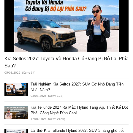
Kia Seltos 2027: Toyota Và Honda Có Đang Bị Bỏ Lại Phía
Sau?
05/08/2026
(Xem: 64)
Trải Nghiệm Kia Seltos 2027: SUV Cỡ Nhỏ Đáng Tiền
Nhất Năm?
03/08/2026
(Xem: 128)
Kia Telluride 2027 Ra Mắt: Hybrid Tăng Áp, Thiết Kế Đột
Phá, Công Nghệ Đỉnh Cao!
17/04/2026
(Xem: 2465)
Lái thử Kia Telluride Hybrid 2027: SUV 3 hàng ghế tiết