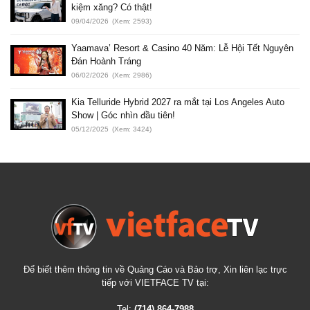
kiệm xăng? Có thật!
09/04/2026
(Xem: 2593)
Yaamava’ Resort & Casino 40 Năm: Lễ Hội Tết Nguyên
Đán Hoành Tráng
06/02/2026
(Xem: 2986)
Kia Telluride Hybrid 2027 ra mắt tại Los Angeles Auto
Show | Góc nhìn đầu tiên!
05/12/2025
(Xem: 3424)
Để biết thêm thông tin về Quảng Cáo và Bảo trợ, Xin liên lạc trực
tiếp với VIETFACE TV tại:
Tel:
(714) 864-7988