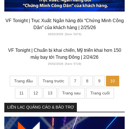
VF Tonight | Trục Xuất: Ngân hàng đòi “Chứng Minh Công
Dân” của khách hàng | 2/25/26
26/02/2026
(Xem: 5473)
VF Tonight | Chuẩn bị khai chiến, Mỹ triển khai hơn 150
máy bay tới Trung Đông | 2/24/26
25/02/2026
(Xem: 5719)
Trang đầu
Trang trước
7
8
9
10
11
12
13
Trang sau
Trang cuối
LIÊN LẠC QUẢNG CÁO & BẢO TRỢ