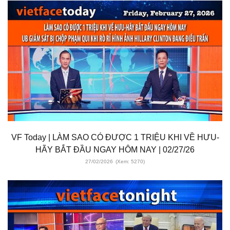
VF Today | LÀM SAO CÓ ĐƯỢC 1 TRIỆU KHI VỀ HƯU-
HÃY BẮT ĐẦU NGAY HÔM NAY | 02/27/26
27/02/2026
(Xem: 5270)