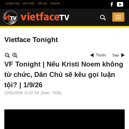
QUẢNG CÁO
GIỚI THIỆU
LIÊN LẠC
ENGLISH
Vietface Tonight
Trước
Sau
VF Tonight | Nếu Kristi Noem không
từ chức, Dân Chủ sẽ kêu gọi luận
tội? | 1/9/26
12/01/2026
11:02 SA
(Xem: 7535)