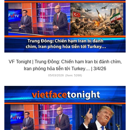
VF Tonight | Trung Đông: Chiến hạm Iran bị đánh chìm,
Iran phóng hỏa tiễn tới Turkey… | 3/4/26
05/03/2026
(Xem: 5268)