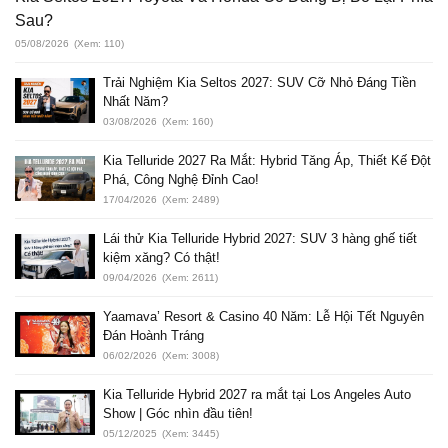
Sau?
05/08/2026
(Xem: 110)
Trải Nghiệm Kia Seltos 2027: SUV Cỡ Nhỏ Đáng Tiền
Nhất Năm?
03/08/2026
(Xem: 160)
Kia Telluride 2027 Ra Mắt: Hybrid Tăng Áp, Thiết Kế Đột
Phá, Công Nghệ Đỉnh Cao!
17/04/2026
(Xem: 2489)
Lái thử Kia Telluride Hybrid 2027: SUV 3 hàng ghế tiết
kiệm xăng? Có thật!
09/04/2026
(Xem: 2611)
Yaamava’ Resort & Casino 40 Năm: Lễ Hội Tết Nguyên
Đán Hoành Tráng
06/02/2026
(Xem: 3008)
Kia Telluride Hybrid 2027 ra mắt tại Los Angeles Auto
Show | Góc nhìn đầu tiên!
05/12/2025
(Xem: 3445)