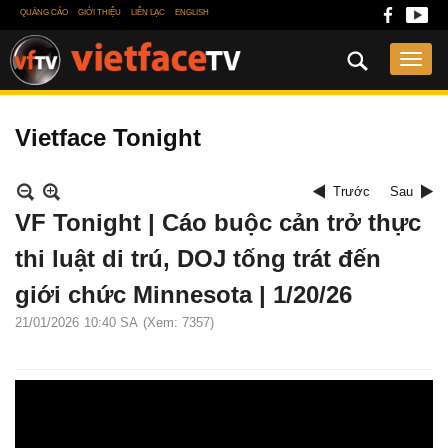
QUẢNG CÁO
GIỚI THIỆU
LIÊN LẠC
ENGLISH
Vietface Tonight
Trước
Sau
VF Tonight | Cáo buộc cản trở thực
thi luật di trú, DOJ tống trát đến
giới chức Minnesota | 1/20/26
21/01/2026
10:40 SA
(Xem: 7357)