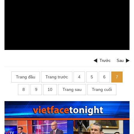
Trước
Sau
Trang đầu
Trang trước
4
5
6
7
8
9
10
Trang sau
Trang cuối