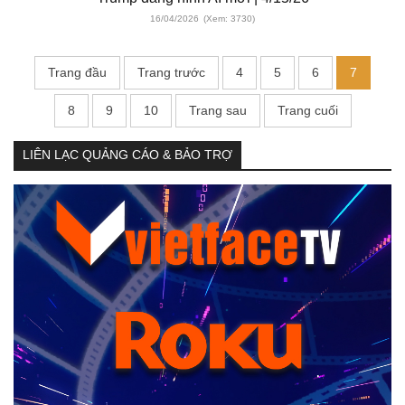
16/04/2026
(Xem: 3730)
Trang đầu
Trang trước
4
5
6
7
8
9
10
Trang sau
Trang cuối
LIÊN LẠC QUẢNG CÁO & BẢO TRỢ