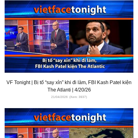
VF Tonight | Bị tố “say xỉn” khi đi làm, FBI Kash Patel kiện
The Atlanti | 4/20/26
21/04/2026
(Xem: 3937)