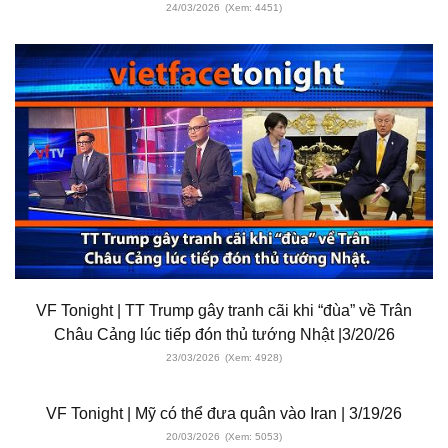
24/03/2026
(Xem: 4451)
VF Tonight | TT Trump gây tranh cãi khi “đùa” về Trân
Châu Cảng lúc tiếp đón thủ tướng Nhật |3/20/26
23/03/2026
(Xem: 4928)
VF Tonight | Mỹ có thể đưa quân vào Iran | 3/19/26
20/03/2026
(Xem: 5053)