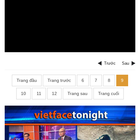
Trước
Sau
Trang đầu
Trang trước
6
7
8
9
10
11
12
Trang sau
Trang cuối