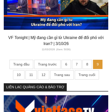
VF Tonight | Mỹ đang cần gì từ Ukraine để đối phó với
Iran? | 3/10/26
11/03/2026
(Xem: 5036)
Trang đầu
Trang trước
6
7
8
9
10
11
12
Trang sau
Trang cuối
LIÊN LẠC QUẢNG CÁO & BẢO TRỢ