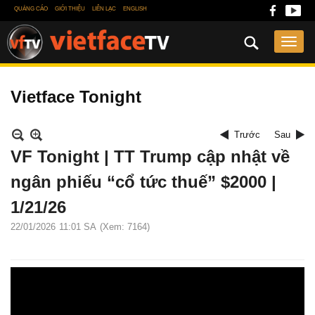
QUẢNG CÁO
GIỚI THIỆU
LIÊN LẠC
ENGLISH
Vietface Tonight
Trước
Sau
VF Tonight | TT Trump cập nhật về
ngân phiếu “cổ tức thuế” $2000 |
1/21/26
22/01/2026
11:01 SA
(Xem: 7164)