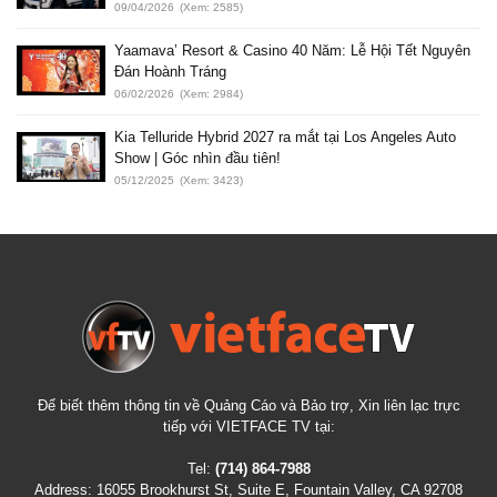
09/04/2026
(Xem: 2585)
Yaamava’ Resort & Casino 40 Năm: Lễ Hội Tết Nguyên
Đán Hoành Tráng
06/02/2026
(Xem: 2984)
Kia Telluride Hybrid 2027 ra mắt tại Los Angeles Auto
Show | Góc nhìn đầu tiên!
05/12/2025
(Xem: 3423)
Để biết thêm thông tin về Quảng Cáo và Bảo trợ, Xin liên lạc trực
tiếp với VIETFACE TV tại:
Tel:
(714) 864-7988
Address:
16055 Brookhurst St, Suite E, Fountain Valley, CA 92708